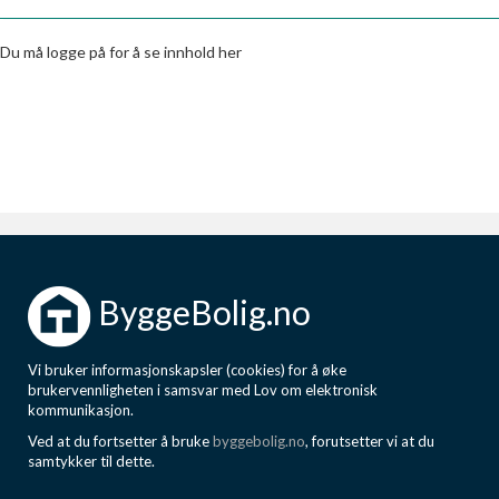
Boligmappa+
Nytt
Få mer ut av Boligmappa
Du må logge på for å se innhold her
ByggeBolig.no
Vi bruker informasjonskapsler (cookies) for å øke
brukervennligheten i samsvar med Lov om elektronisk
kommunikasjon.
Ved at du fortsetter å bruke
byggebolig.no
, forutsetter vi at du
samtykker til dette.