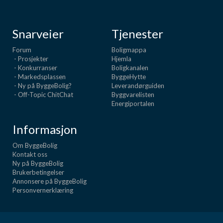
Snarveier
Tjenester
Forum
Boligmappa
- Prosjekter
Hjemla
- Konkurranser
Boligkanalen
- Markedsplassen
ByggeHytte
- Ny på ByggeBolig?
Leverandørguiden
- Off-Topic ChitChat
Byggvarelisten
Energiportalen
Informasjon
Om ByggeBolig
Kontakt oss
Ny på ByggeBolig
Brukerbetingelser
Annonsere på ByggeBolig
Personvernerklæring