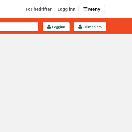
Meny
For bedrifter
Logg inn
Logg inn
Bli medlem
Last opp selv
Ta vare på fargekoder og kvitteringer
Finn håndverkere
Søk blant 9000 bedrifter
Kundeservice
Få svar på det du lurer på
Boligmappa+
Nytt
Få mer ut av Boligmappa