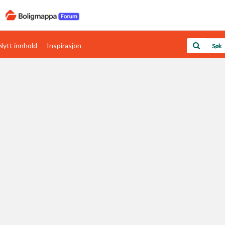
Nytt innhold
Inspirasjon
Boligens papirer
Den enkleste måten å få papirene i orden
rav
Verdi & økonomi
Din største investering
Papirer som mangler
Skaff dokumentasjon som mangler
Kom i gang med Boligmappa
Se din bolig? Klikk her