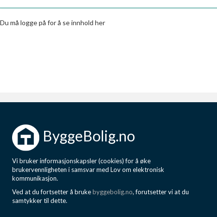
Boligmappa+
Nytt
Få mer ut av Boligmappa
Du må logge på for å se innhold her
ByggeBolig.no
Vi bruker informasjonskapsler (cookies) for å øke
brukervennligheten i samsvar med Lov om elektronisk
kommunikasjon.
Ved at du fortsetter å bruke
byggebolig.no
, forutsetter vi at du
samtykker til dette.