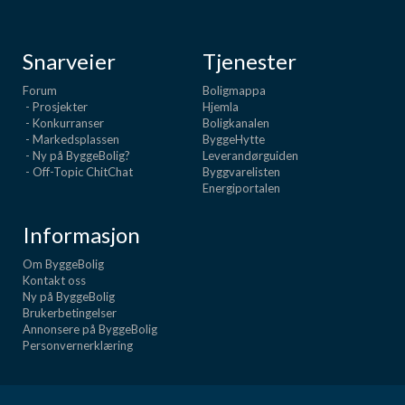
Snarveier
Tjenester
Forum
Boligmappa
- Prosjekter
Hjemla
- Konkurranser
Boligkanalen
- Markedsplassen
ByggeHytte
- Ny på ByggeBolig?
Leverandørguiden
- Off-Topic ChitChat
Byggvarelisten
Energiportalen
Informasjon
Om ByggeBolig
Kontakt oss
Ny på ByggeBolig
Brukerbetingelser
Annonsere på ByggeBolig
Personvernerklæring