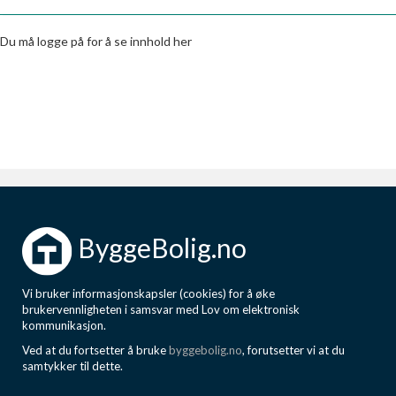
Boligmappa+
Nytt
Få mer ut av Boligmappa
Du må logge på for å se innhold her
ByggeBolig.no
Vi bruker informasjonskapsler (cookies) for å øke
brukervennligheten i samsvar med Lov om elektronisk
kommunikasjon.
Ved at du fortsetter å bruke
byggebolig.no
, forutsetter vi at du
samtykker til dette.