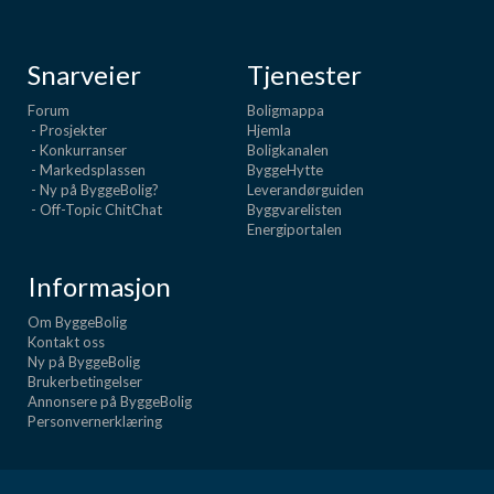
Snarveier
Tjenester
Forum
Boligmappa
- Prosjekter
Hjemla
- Konkurranser
Boligkanalen
- Markedsplassen
ByggeHytte
- Ny på ByggeBolig?
Leverandørguiden
- Off-Topic ChitChat
Byggvarelisten
Energiportalen
Informasjon
Om ByggeBolig
Kontakt oss
Ny på ByggeBolig
Brukerbetingelser
Annonsere på ByggeBolig
Personvernerklæring