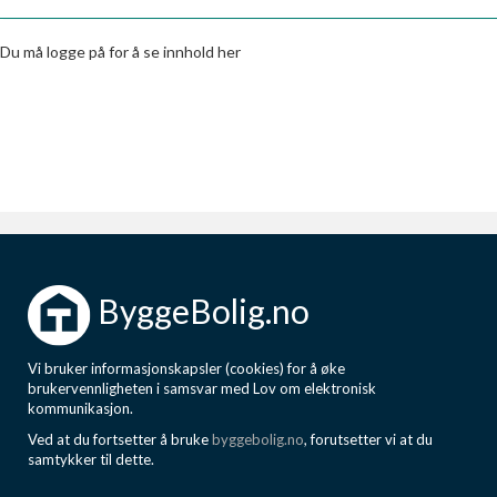
Boligmappa+
Nytt
Få mer ut av Boligmappa
Du må logge på for å se innhold her
ByggeBolig.no
Vi bruker informasjonskapsler (cookies) for å øke
brukervennligheten i samsvar med Lov om elektronisk
kommunikasjon.
Ved at du fortsetter å bruke
byggebolig.no
, forutsetter vi at du
samtykker til dette.