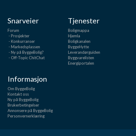
Snarveier
Tjenester
Forum
Boligmappa
- Prosjekter
Hjemla
- Konkurranser
Boligkanalen
- Markedsplassen
ByggeHytte
- Ny på ByggeBolig?
Leverandørguiden
- Off-Topic ChitChat
Byggvarelisten
Energiportalen
Informasjon
Om ByggeBolig
Kontakt oss
Ny på ByggeBolig
Brukerbetingelser
Annonsere på ByggeBolig
Personvernerklæring