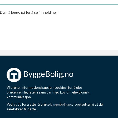
Boligmappa+
Nytt
Få mer ut av Boligmappa
Du må logge på for å se innhold her
ByggeBolig.no
Vi bruker informasjonskapsler (cookies) for å øke
brukervennligheten i samsvar med Lov om elektronisk
kommunikasjon.
Ved at du fortsetter å bruke
byggebolig.no
, forutsetter vi at du
samtykker til dette.