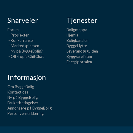
Snarveier
Tjenester
Forum
Boligmappa
- Prosjekter
Hjemla
- Konkurranser
Boligkanalen
- Markedsplassen
ByggeHytte
- Ny på ByggeBolig?
Leverandørguiden
- Off-Topic ChitChat
Byggvarelisten
Energiportalen
Informasjon
Om ByggeBolig
Kontakt oss
Ny på ByggeBolig
Brukerbetingelser
Annonsere på ByggeBolig
Personvernerklæring