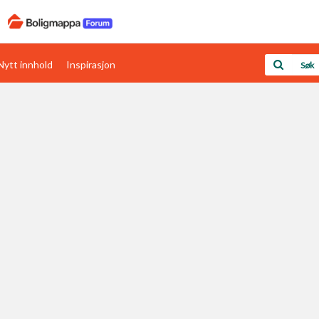
Nytt innhold
Inspirasjon
Boligens papirer
Den enkleste måten å få papirene i orden
rav
Verdi & økonomi
Din største investering
Papirer som mangler
Skaff dokumentasjon som mangler
Kom i gang med Boligmappa
Se din bolig? Klikk her