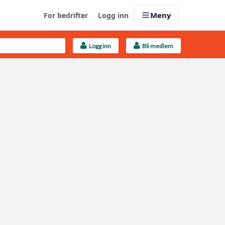
Meny
For bedrifter
Logg inn
Logg inn
Bli medlem
Last opp selv
Ta vare på fargekoder og kvitteringer
Finn håndverkere
Søk blant 9000 bedrifter
Kundeservice
Få svar på det du lurer på
Boligmappa+
Nytt
Få mer ut av Boligmappa