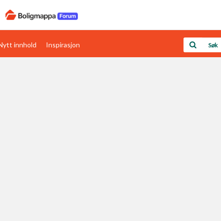
Nytt innhold
Inspirasjon
Boligens papirer
Den enkleste måten å få papirene i orden
rav
Verdi & økonomi
Din største investering
Papirer som mangler
Skaff dokumentasjon som mangler
Kom i gang med Boligmappa
Se din bolig? Klikk her