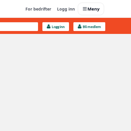
Meny
For bedrifter
Logg inn
Logg inn
Bli medlem
Last opp selv
Ta vare på fargekoder og kvitteringer
Finn håndverkere
Søk blant 9000 bedrifter
Kundeservice
Få svar på det du lurer på
Boligmappa+
Nytt
Få mer ut av Boligmappa