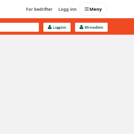
Meny
For bedrifter
Logg inn
Logg inn
Bli medlem
Last opp selv
Ta vare på fargekoder og kvitteringer
Finn håndverkere
Søk blant 9000 bedrifter
Kundeservice
Få svar på det du lurer på
Boligmappa+
Nytt
Få mer ut av Boligmappa