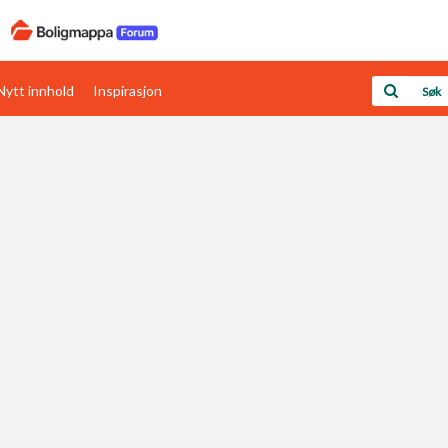
Nytt innhold
Inspirasjon
Boligens papirer
Den enkleste måten å få papirene i orden
rav
Verdi & økonomi
Din største investering
Papirer som mangler
Skaff dokumentasjon som mangler
Kom i gang med Boligmappa
Se din bolig? Klikk her