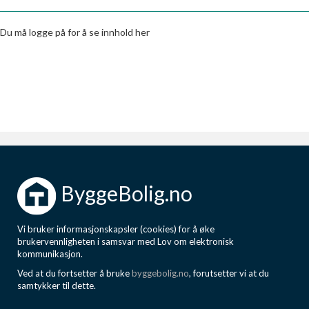
Boligmappa+
Nytt
Få mer ut av Boligmappa
Du må logge på for å se innhold her
ByggeBolig.no
Vi bruker informasjonskapsler (cookies) for å øke
brukervennligheten i samsvar med Lov om elektronisk
kommunikasjon.
Ved at du fortsetter å bruke
byggebolig.no
, forutsetter vi at du
samtykker til dette.