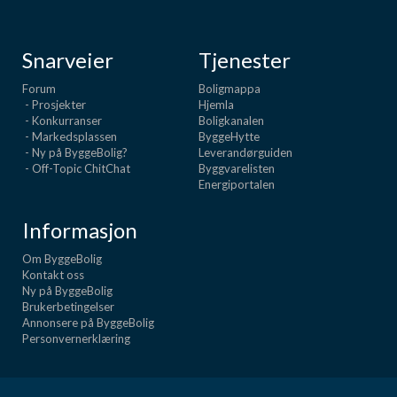
Snarveier
Tjenester
Forum
Boligmappa
- Prosjekter
Hjemla
- Konkurranser
Boligkanalen
- Markedsplassen
ByggeHytte
- Ny på ByggeBolig?
Leverandørguiden
- Off-Topic ChitChat
Byggvarelisten
Energiportalen
Informasjon
Om ByggeBolig
Kontakt oss
Ny på ByggeBolig
Brukerbetingelser
Annonsere på ByggeBolig
Personvernerklæring