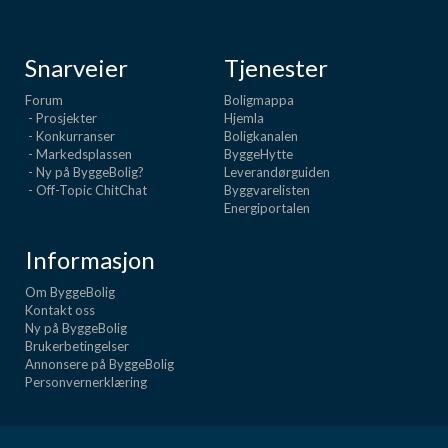
Snarveier
Tjenester
Forum
Boligmappa
- Prosjekter
Hjemla
- Konkurranser
Boligkanalen
- Markedsplassen
ByggeHytte
- Ny på ByggeBolig?
Leverandørguiden
- Off-Topic ChitChat
Byggvarelisten
Energiportalen
Informasjon
Om ByggeBolig
Kontakt oss
Ny på ByggeBolig
Brukerbetingelser
Annonsere på ByggeBolig
Personvernerklæring