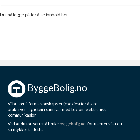
Boligmappa+
Nytt
Få mer ut av Boligmappa
Du må logge på for å se innhold her
ByggeBolig.no
Vi bruker informasjonskapsler (cookies) for å øke
brukervennligheten i samsvar med Lov om elektronisk
kommunikasjon.
Ved at du fortsetter å bruke
byggebolig.no
, forutsetter vi at du
samtykker til dette.