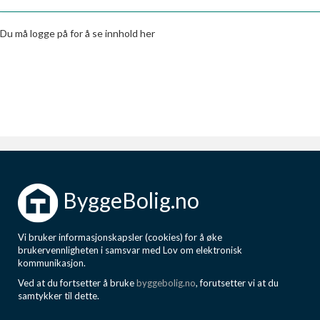
Boligmappa+
Nytt
Få mer ut av Boligmappa
Du må logge på for å se innhold her
ByggeBolig.no
Vi bruker informasjonskapsler (cookies) for å øke
brukervennligheten i samsvar med Lov om elektronisk
kommunikasjon.
Ved at du fortsetter å bruke
byggebolig.no
, forutsetter vi at du
samtykker til dette.