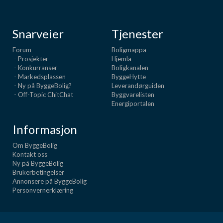
Snarveier
Tjenester
Forum
Boligmappa
- Prosjekter
Hjemla
- Konkurranser
Boligkanalen
- Markedsplassen
ByggeHytte
- Ny på ByggeBolig?
Leverandørguiden
- Off-Topic ChitChat
Byggvarelisten
Energiportalen
Informasjon
Om ByggeBolig
Kontakt oss
Ny på ByggeBolig
Brukerbetingelser
Annonsere på ByggeBolig
Personvernerklæring