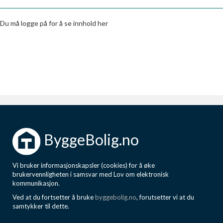
Boligmappa+
Nytt
Få mer ut av Boligmappa
Du må logge på for å se innhold her
ByggeBolig.no
Vi bruker informasjonskapsler (cookies) for å øke
brukervennligheten i samsvar med Lov om elektronisk
kommunikasjon.
Ved at du fortsetter å bruke
byggebolig.no
, forutsetter vi at du
samtykker til dette.