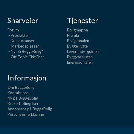
Snarveier
Tjenester
Forum
Boligmappa
- Prosjekter
Hjemla
- Konkurranser
Boligkanalen
- Markedsplassen
ByggeHytte
- Ny på ByggeBolig?
Leverandørguiden
- Off-Topic ChitChat
Byggvarelisten
Energiportalen
Informasjon
Om ByggeBolig
Kontakt oss
Ny på ByggeBolig
Brukerbetingelser
Annonsere på ByggeBolig
Personvernerklæring