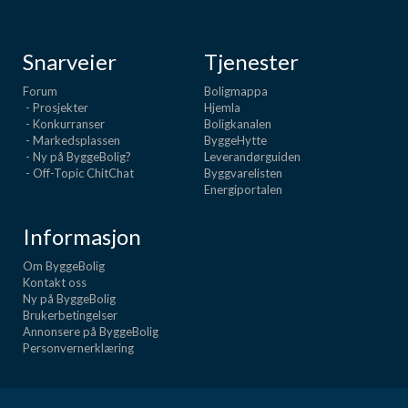
Snarveier
Tjenester
Forum
Boligmappa
- Prosjekter
Hjemla
- Konkurranser
Boligkanalen
- Markedsplassen
ByggeHytte
- Ny på ByggeBolig?
Leverandørguiden
- Off-Topic ChitChat
Byggvarelisten
Energiportalen
Informasjon
Om ByggeBolig
Kontakt oss
Ny på ByggeBolig
Brukerbetingelser
Annonsere på ByggeBolig
Personvernerklæring