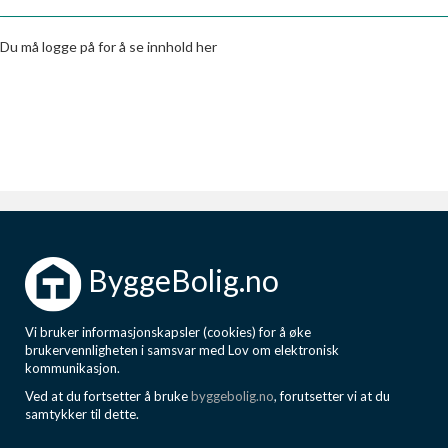
Boligmappa+
Nytt
Få mer ut av Boligmappa
Du må logge på for å se innhold her
ByggeBolig.no
Vi bruker informasjonskapsler (cookies) for å øke
brukervennligheten i samsvar med Lov om elektronisk
kommunikasjon.
Ved at du fortsetter å bruke
byggebolig.no
, forutsetter vi at du
samtykker til dette.