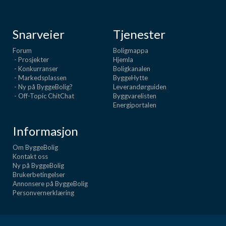
Snarveier
Tjenester
Forum
Boligmappa
- Prosjekter
Hjemla
- Konkurranser
Boligkanalen
- Markedsplassen
ByggeHytte
- Ny på ByggeBolig?
Leverandørguiden
- Off-Topic ChitChat
Byggvarelisten
Energiportalen
Informasjon
Om ByggeBolig
Kontakt oss
Ny på ByggeBolig
Brukerbetingelser
Annonsere på ByggeBolig
Personvernerklæring