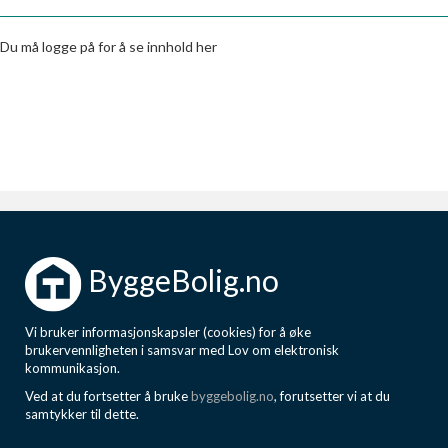
Boligmappa+
Nytt
Få mer ut av Boligmappa
Du må logge på for å se innhold her
ByggeBolig.no
Vi bruker informasjonskapsler (cookies) for å øke
brukervennligheten i samsvar med Lov om elektronisk
kommunikasjon.
Ved at du fortsetter å bruke
byggebolig.no
, forutsetter vi at du
samtykker til dette.