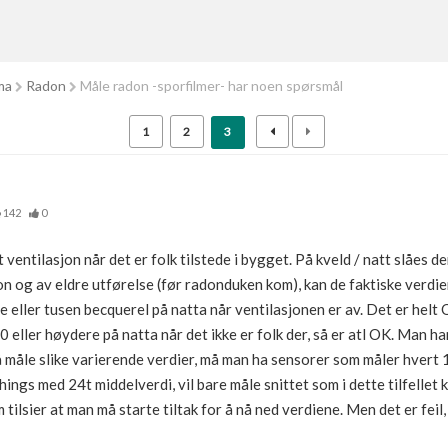
ma
Radon
Måle radon -sporfilmer- har noen spørsmål
1
2
3
142
0
 ventilasjon når det er folk tilstede i bygget. På kveld / natt slåes d
n og av eldre utførelse (før radonduken kom), kan de faktiske verdi
e eller tusen becquerel på natta når ventilasjonen er av. Det er helt
0 eller høydere på natta når det ikke er folk der, så er atl OK. Man 
å måle slike varierende verdier, må man ha sensorer som måler hvert 1
things med 24t middelverdi, vil bare måle snittet som i dette tilfelle
ilsier at man må starte tiltak for å nå ned verdiene. Men det er feil, 