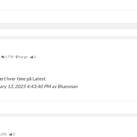
1,778
Norge
0
rt hver time på Latest.
nuary 13, 2025 4:43:40 PM av Bluesman
291
0