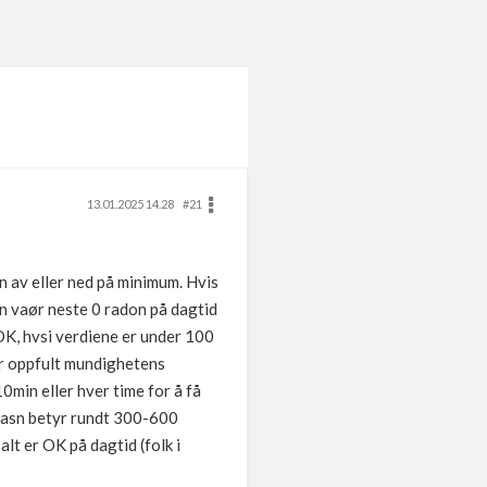
13.01.2025 14.28
#21
en av eller ned på minimum. Hvis
en vaør neste 0 radon på dagtid
 OK, hvsi verdiene er under 100
har oppfult mundighetens
0min eller hver time for å få
t kasn betyr rundt 300-600
alt er OK på dagtid (folk i