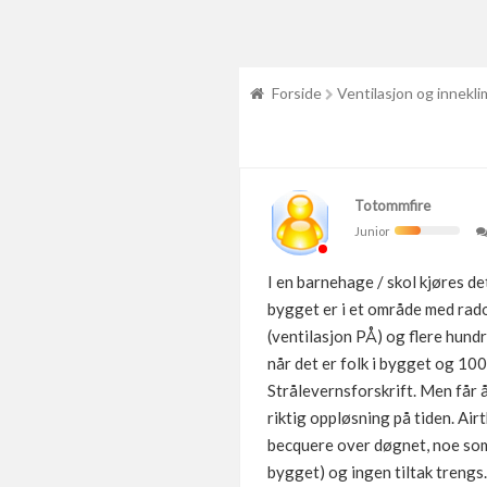
Forside
Ventilasjon og innekli
Totommfire
Junior
I en barnehage / skol kjøres det
bygget er i et område med rado
(ventilasjon PÅ) og flere hundr
når det er folk i bygget og 100
Strålevernsforskrift. Men får 
riktig oppløsning på tiden. Air
becquere over døgnet, noe som t
bygget) og ingen tiltak trengs.