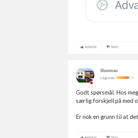
Anbefal
Siter
Bluesman
Legende
Godt spørsmål. Hos meg g
særlig forskjell på med o
Er nok en grunn til at de
Anbefal
Siter