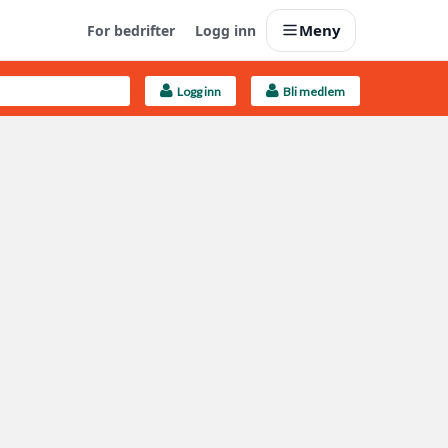
Meny
For bedrifter
Logg inn
Logg inn
Bli medlem
Last opp selv
Ta vare på fargekoder og kvitteringer
Finn håndverkere
Søk blant 9000 bedrifter
Kundeservice
Få svar på det du lurer på
Boligmappa+
Nytt
Få mer ut av Boligmappa