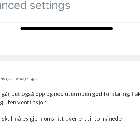
1,778
Norge
0
år det også opp og ned uten noen god forklaring. Fakt
g uten ventilasjon.
t skal måles gjennomsnitt over en, til to måneder.