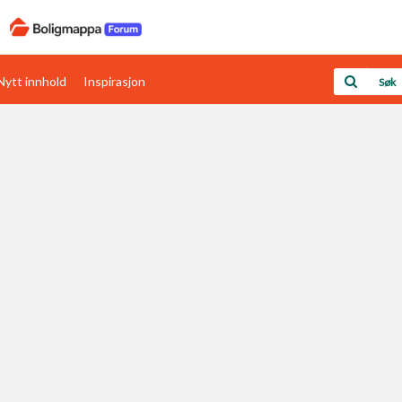
Nytt innhold
Inspirasjon
Boligens papirer
Den enkleste måten å få papirene i orden
rav
Verdi & økonomi
Din største investering
Papirer som mangler
Skaff dokumentasjon som mangler
Kom i gang med Boligmappa
Se din bolig? Klikk her