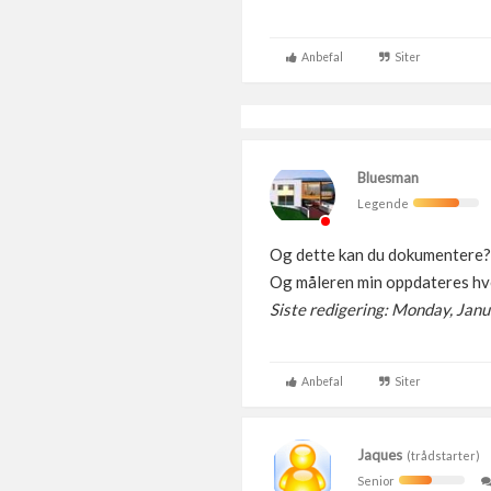
Anbefal
Siter
Bluesman
Legende
Og dette kan du dokumentere?
Og måleren min oppdateres hve
Siste redigering: Monday, Ja
Anbefal
Siter
Jaques
(trådstarter)
Senior