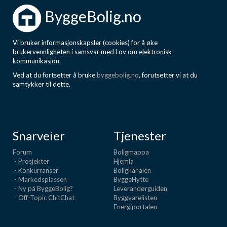
ByggeBolig.no
Vi bruker informasjonskapsler (cookies) for å øke
brukervennligheten i samsvar med Lov om elektronisk
kommunikasjon.
Ved at du fortsetter å bruke
byggebolig.no
, forutsetter vi at du
samtykker til dette.
Snarveier
Tjenester
Forum
Boligmappa
- Prosjekter
Hjemla
- Konkurranser
Boligkanalen
- Markedsplassen
ByggeHytte
- Ny på ByggeBolig?
Leverandørguiden
- Off-Topic ChitChat
Byggvarelisten
Energiportalen