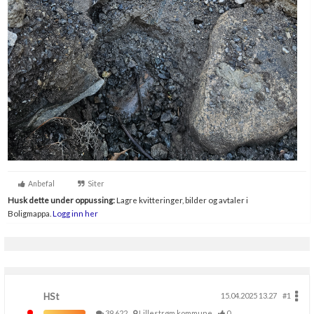
Anbefal
Siter
Husk dette under oppussing:
Lagre kvitteringer, bilder og avtaler i
Boligmappa.
Logg inn her
HSt
15.04.2025 13.27
#1
39,622
Lillestrøm kommune
0