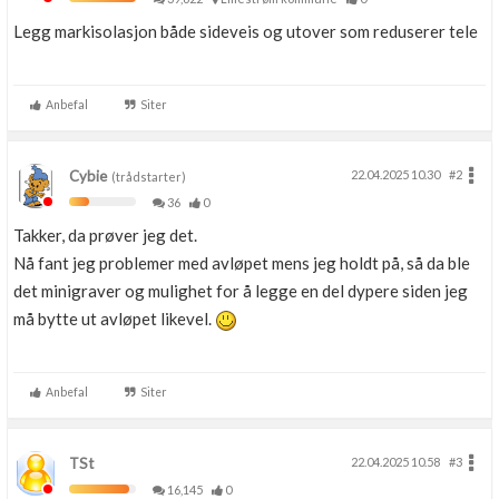
Legg markisolasjon både sideveis og utover som reduserer tele
Anbefal
Siter
Cybie
22.04.2025 10.30
#2
(trådstarter)
36
0
Takker, da prøver jeg det.
Nå fant jeg problemer med avløpet mens jeg holdt på, så da ble
det minigraver og mulighet for å legge en del dypere siden jeg
må bytte ut avløpet likevel.
Anbefal
Siter
TSt
22.04.2025 10.58
#3
16,145
0