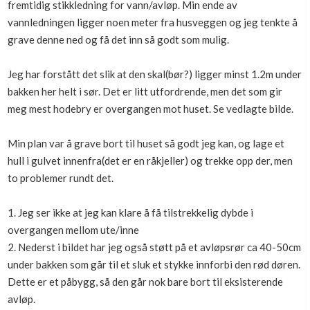
fremtidig stikkledning for vann/avløp. Min ende av
Boligmappa+
vannledningen ligger noen meter fra husveggen og jeg tenkte å
Nytt
Få mer ut av Boligmappa
grave denne ned og få det inn så godt som mulig.
Jeg har forstått det slik at den skal(bør?) ligger minst 1.2m under
bakken her helt i sør. Det er litt utfordrende, men det som gir
meg mest hodebry er overgangen mot huset. Se vedlagte bilde.
Min plan var å grave bort til huset så godt jeg kan, og lage et
hull i gulvet innenfra(det er en råkjeller) og trekke opp der, men
to problemer rundt det.
1. Jeg ser ikke at jeg kan klare å få tilstrekkelig dybde i
overgangen mellom ute/inne
2. Nederst i bildet har jeg også støtt på et avløpsrør ca 40-50cm
under bakken som går til et sluk et stykke innforbi den rød døren.
Dette er et påbygg, så den går nok bare bort til eksisterende
avløp.