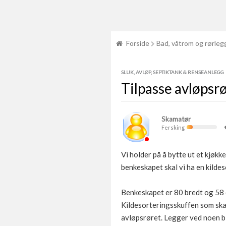
Forside
Bad, våtrom og rørleg
SLUK, AVLØP, SEPTIKTANK & RENSEANLEGG
Tilpasse avløpsr
Skamatør
Fersking
Vi holder på å bytte ut et kjøkk
benkeskapet skal vi ha en kilde
Benkeskapet er 80 bredt og 58 dy
Kildesorteringsskuffen som skal
avløpsrøret. Legger ved noen bi