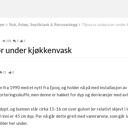
ger
Sluk, Avløp, Septiktank & Renseanlegg
Tilpasse avløpsrør under
254
3
2
ør under kjøkkenvask
11
0
en fra 1990 med et nytt fra Epoq, og holder nå på med installasjon av 
sorteringsskuffe, men denne er hakket for dyp og den kræsjer med av
pt, og bunnen står cirka 15-16 cm over gulvet (er relativt skjevt i l
 inni er 45 cm dyp. Per nå går dette greit med vannrørene, som går 
lder her under.