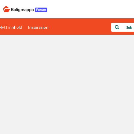
Nytt innhold
Inspirasjon
Boligens papirer
Den enkleste måten å få papirene i orden
rav
Verdi & økonomi
Din største investering
Papirer som mangler
Skaff dokumentasjon som mangler
Kom i gang med Boligmappa
Se din bolig? Klikk her