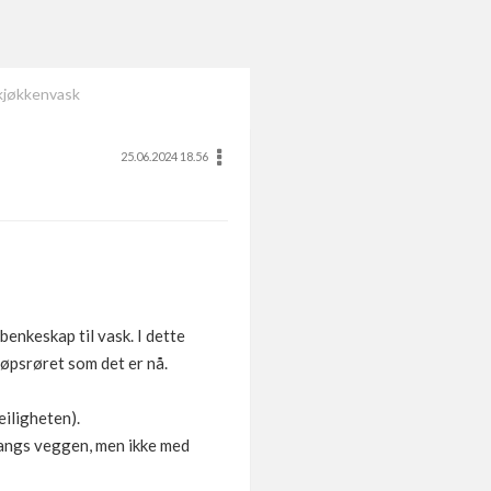
 kjøkkenvask
25.06.2024 18.56
benkeskap til vask. I dette
løpsrøret som det er nå.
eiligheten).
langs veggen, men ikke med