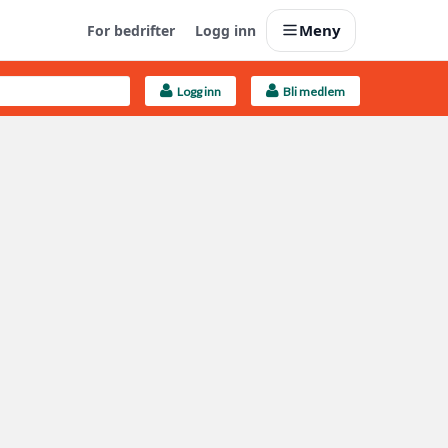
Meny
For bedrifter
Logg inn
Logg inn
Bli medlem
Last opp selv
Ta vare på fargekoder og kvitteringer
Finn håndverkere
Søk blant 9000 bedrifter
Kundeservice
Få svar på det du lurer på
Boligmappa+
Nytt
Få mer ut av Boligmappa