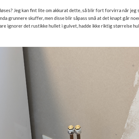
løses? Jeg kan fint lite om akkurat dette, så blir fort forvirra når je
nda grunnere skuffer, men disse blir såpass små at det knapt går no
e ignorer det rustikke hullet i gulvet, hadde ikke riktig størrelse hul