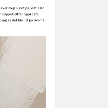
g søker meg rundt på nett. Har
en søppelbøtter oppi dem.
lsag så det ble litt på øyemål.