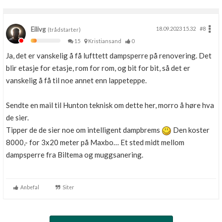
Eilivg
18.09.2023 15.32
#8
(trådstarter)
15
Kristiansand
0
Ja, det er vanskelig å få lufttett dampsperre på renovering. Det
blir etasje for etasje, rom for rom, og bit for bit, så det er
vanskelig å få til noe annet enn lappeteppe.
Sendte en mail til Hunton teknisk om dette her, morro å høre hva
de sier.
Tipper de de sier noe om intelligent dampbrems
Den koster
8000,- for 3x20 meter på Maxbo… Et sted midt mellom
dampsperre fra Biltema og muggsanering.
Anbefal
Siter