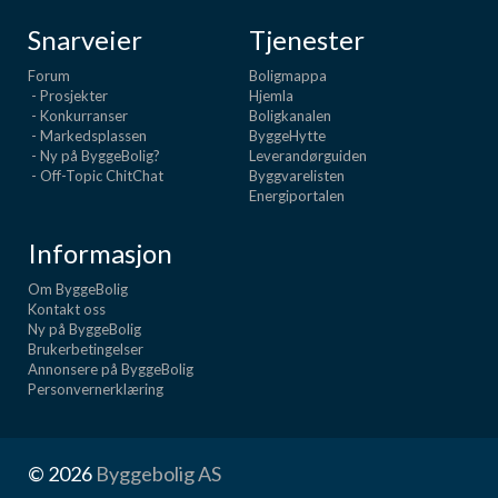
Snarveier
Tjenester
Forum
Boligmappa
- Prosjekter
Hjemla
- Konkurranser
Boligkanalen
- Markedsplassen
ByggeHytte
- Ny på ByggeBolig?
Leverandørguiden
- Off-Topic ChitChat
Byggvarelisten
Energiportalen
Informasjon
Om ByggeBolig
Kontakt oss
Ny på ByggeBolig
Brukerbetingelser
Annonsere på ByggeBolig
Personvernerklæring
© 2026
Byggebolig AS