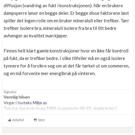
diffusjon (vandring av fukt i konstruksjonen). Når en brukere
dampsperre løser en begge deler. Er begge disse faktorene løst
spiller det ingen rolle om en bruker mineralull eller trefiber. Tørr
trefiber isolere bra, mineralull isolere fra bra til litt bedre
avhenger av kvalitet man kjøper.
Finnes helt klart gamle konstruksjoner hvor en ikke får kontroll
på fukt, da er trefiber bedre. I slike tilfeller må en også isolere
tynnere for å forsikre seg om at det får tørket ut om sommeren,
og en må forvente mer energibruk på vinteren.
Signatur
Vennlig hilsen
Vegar i
Isoteks Miljø as
Teknisk fagskole bygg 1983, byggeleder 85-92, daglig leder i
byggbransjen fra 1992, Etterutdanning og mye praksis på:
Spesialavfall i bygg, Isolering, og sugebiler som sugere ut flis, leire,
Anbefal
Siter
stein, jord osv