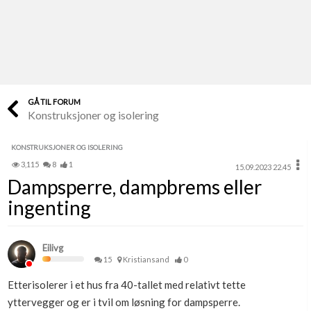
Last opp selv
Ta vare på fargekoder og kvitteringer
Verdi & økonomi
Din største investering
GÅ TIL FORUM
Konstruksjoner og isolering
Finn håndverkere
Søk blant 9000 bedrifter
KONSTRUKSJONER OG ISOLERING
3,115
8
1
15.09.2023 22.45
Papirer som mangler
Dampsperre, dampbrems eller
Skaff dokumentasjon som mangler
ingenting
Kundeservice
Få svar på det du lurer på
Eilivg
15
Kristiansand
0
Kom i gang med Boligmappa
Etterisolerer i et hus fra 40-tallet med relativt tette
Se din bolig? Klikk her
yttervegger og er i tvil om løsning for dampsperre.