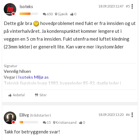
Isoteks
18.09.2023 12.47
#5
650
Gjøvik
0
Dette går bra
hovedproblemet med fukt er fra innsiden og ut
på vinterhalvåret. Ja kondenspunktet kommer lengere ut i
veggen en 5 cm fra innsiden. Fukt utenfra med luftet kledning
(23mm lekter) er generelt lite. Kan være mer i kystområder
Signatur
Vennlig hilsen
Vegar i
Isoteks Miljø as
Teknisk fagskole bygg 1983, byggeleder 85-92, daglig leder i
byggbransjen fra 1992, Etterutdanning og mye praksis på:
Spesialavfall i bygg, Isolering, og sugebiler som sugere ut flis, leire,
Anbefal
Siter
stein, jord osv
Eilivg
18.09.2023 13.20
#6
(trådstarter)
15
Kristiansand
0
Takk for betryggende svar!