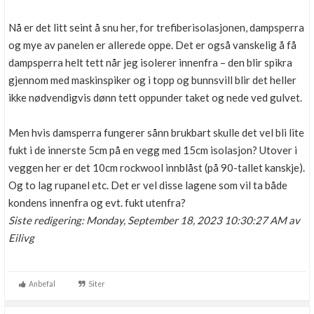
Nå er det litt seint å snu her, for trefiberisolasjonen, dampsperra
og mye av panelen er allerede oppe. Det er også vanskelig å få
dampsperra helt tett når jeg isolerer innenfra – den blir spikra
gjennom med maskinspiker og i topp og bunnsvill blir det heller
ikke nødvendigvis dønn tett oppunder taket og nede ved gulvet.
Men hvis damsperra fungerer sånn brukbart skulle det vel bli lite
fukt i de innerste 5cm på en vegg med 15cm isolasjon? Utover i
veggen her er det 10cm rockwool innblåst (på 90-tallet kanskje).
Og to lag rupanel etc. Det er vel disse lagene som vil ta både
kondens innenfra og evt. fukt utenfra?
Siste redigering: Monday, September 18, 2023 10:30:27 AM av
Eilivg
Anbefal
Siter