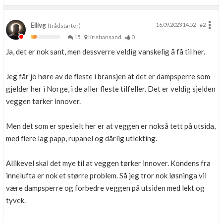
Eilivg
16.09.2023 14.52
#2
(trådstarter)
15
Kristiansand
0
Ja, det er nok sant, men dessverre veldig vanskelig å få til her.
Jeg får jo høre av de fleste i bransjen at det er dampsperre som
gjelder her i Norge, i de aller fleste tilfeller. Det er veldig sjelden
veggen tørker innover.
Men det som er spesielt her er at veggen er nokså tett på utsida,
med flere lag papp, rupanel og dårlig utlekting.
Allikevel skal det mye til at veggen tørker innover. Kondens fra
innelufta er nok et større problem. Så jeg tror nok løsninga vil
være dampsperre og forbedre veggen på utsiden med lekt og
tyvek.