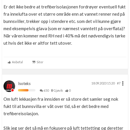
Er det ikke bedre at trefiberisolasjonen fordrøyer eventuell fukt
fra innelufta over et større område enn at vannet renner ned på
bunnsviller, trekker opp i stendere etc. som det vil kunne gjøre
med eksempelvis glava (som er nærmest vanntett på overflata)?
Når våren kommer med RH ned i 40% må det nødvendigvis tørke
ut hvis det ikke er altfor tett utover.
Anbefal
Siter
Isoteks
18.09.2023 15.20
#7
650
Gjøvik
0
Om luft lekkasjen fra innsiden er så store det samler seg nok
fukt til at bunnsvilla er våt over tid, så er det bedre med
trefibereisolasjon.
Slik jeg ser det så må en fokusere på luft tettetting og deretter