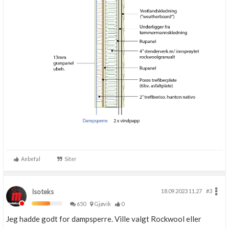
Anbefal
Siter
Isoteks
18.09.2023 11.27
#3
650
Gjøvik
0
Jeg hadde godt for dampsperre. Ville valgt Rockwool eller