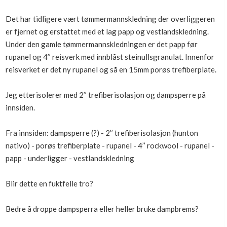
Boligmappa+
Det har tidligere vært tømmermannskledning der overliggeren
Nytt
Få mer ut av Boligmappa
er fjernet og erstattet med et lag papp og vestlandskledning.
Under den gamle tømmermannskledningen er det papp før
rupanel og 4’’ reisverk med innblåst steinullsgranulat. Innenfor
reisverket er det ny rupanel og så en 15mm porøs trefiberplate.
Jeg etterisolerer med 2’’ trefiberisolasjon og dampsperre på
innsiden.
Fra innsiden: dampsperre (?) - 2’’ trefiberisolasjon (hunton
nativo) - porøs trefiberplate - rupanel - 4’’ rockwool - rupanel -
papp - underligger - vestlandskledning
Blir dette en fuktfelle tro?
Bedre å droppe dampsperra eller heller bruke dampbrems?