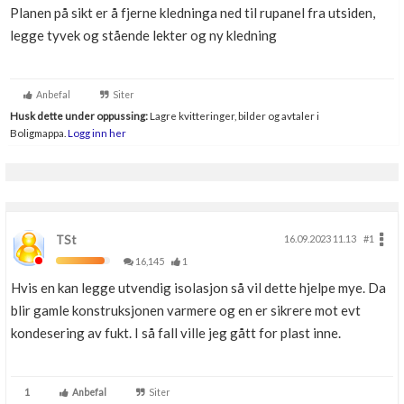
Planen på sikt er å fjerne kledninga ned til rupanel fra utsiden,
legge tyvek og stående lekter og ny kledning
Anbefal
Siter
Husk dette under oppussing:
Lagre kvitteringer, bilder og avtaler i
Boligmappa.
Logg inn her
TSt
16.09.2023 11.13
#1
16,145
1
Hvis en kan legge utvendig isolasjon så vil dette hjelpe mye. Da
blir gamle konstruksjonen varmere og en er sikrere mot evt
kondesering av fukt. I så fall ville jeg gått for plast inne.
1
Anbefal
Siter