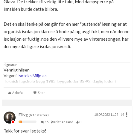
Glava. De trekker til veldig lite fukt, Med dampsperre på
innsiden burde dette bli bra.
Det en skal tenke på om går for en mer "pustende" løsning er at
organisk isolasjon klarere å hode på og avgi fukt, men når denne
isolasjon er fuktig, noe den vil være mye av vintersesongen, har
den mye dårligere isolasjonsverdi.
Signatur
Vennlig hilsen
Vegar i
Isoteks Miljø as
Teknisk fagskole bygg 1983, byggeleder 85-92, daglig leder i
byggbransjen fra 1992, Etterutdanning og mye praksis på:
Spesialavfall i bygg, Isolering, og sugebiler som sugere ut flis, leire,
Anbefal
Siter
stein, jord osv
Eilivg
18.09.2023 11.59
#4
(trådstarter)
15
Kristiansand
0
Takk for svar Isoteks!