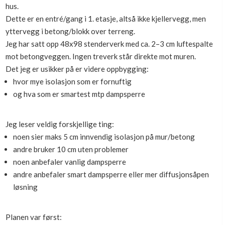
hus.
Boligmappa+
Dette er en entré/gang i 1. etasje, altså ikke kjellervegg, men
Nytt
Få mer ut av Boligmappa
yttervegg i betong/blokk over terreng.
Jeg har satt opp 48x98 stenderverk med ca. 2–3 cm luftespalte
mot betongveggen. Ingen treverk står direkte mot muren.
Det jeg er usikker på er videre oppbygging:
hvor mye isolasjon som er fornuftig
og hva som er smartest mtp dampsperre
Jeg leser veldig forskjellige ting:
noen sier maks 5 cm innvendig isolasjon på mur/betong
andre bruker 10 cm uten problemer
noen anbefaler vanlig dampsperre
andre anbefaler smart dampsperre eller mer diffusjonsåpen
løsning
Planen var først: