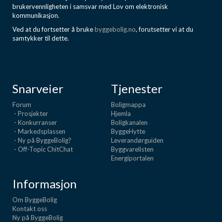
brukervennligheten i samsvar med Lov om elektronisk
kommunikasjon.
Ved at du fortsetter å bruke
byggebolig.no
, forutsetter vi at du
samtykker til dette.
Snarveier
Tjenester
Forum
Boligmappa
- Prosjekter
Hjemla
- Konkurranser
Boligkanalen
- Markedsplassen
ByggeHytte
- Ny på ByggeBolig?
Leverandørguiden
- Off-Topic ChitChat
Byggvarelisten
Energiportalen
Informasjon
Om ByggeBolig
Kontakt oss
Ny på ByggeBolig