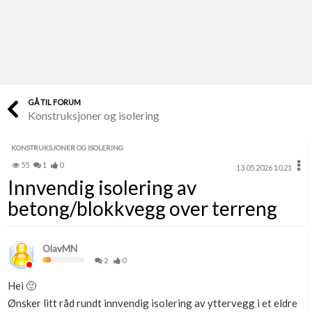
Last opp selv
Ta vare på fargekoder og kvitteringer
Verdi & økonomi
Din største investering
GÅ TIL FORUM
Konstruksjoner og isolering
Finn håndverkere
Søk blant 9000 bedrifter
KONSTRUKSJONER OG ISOLERING
55
1
0
13.05.2026 10.21
Papirer som mangler
Innvendig isolering av
Skaff dokumentasjon som mangler
betong/blokkvegg over terreng
Kundeservice
Få svar på det du lurer på
OlavMN
2
0
Kom i gang med Boligmappa
Hei 🙂
Se din bolig? Klikk her
Ønsker litt råd rundt innvendig isolering av yttervegg i et eldre