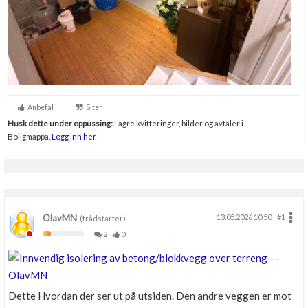
Anbefal
Siter
Husk dette under oppussing:
Lagre kvitteringer, bilder og avtaler i
Boligmappa.
Logg inn her
OlavMN
13.05.2026 10.50
#1
(trådstarter)
2
0
Dette Hvordan der ser ut på utsiden. Den andre veggen er mot