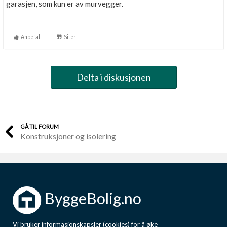
garasjen, som kun er av murvegger.
Anbefal
Siter
Delta i diskusjonen
GÅ TIL FORUM
Konstruksjoner og isolering
ByggeBolig.no
Vi bruker informasjonskapsler (cookies) for å øke