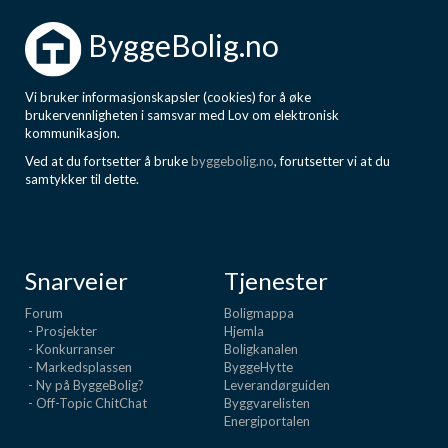
ByggeBolig.no
Vi bruker informasjonskapsler (cookies) for å øke
brukervennligheten i samsvar med Lov om elektronisk
kommunikasjon.
Ved at du fortsetter å bruke
byggebolig.no
, forutsetter vi at du
samtykker til dette.
Snarveier
Tjenester
Forum
Boligmappa
- Prosjekter
Hjemla
- Konkurranser
Boligkanalen
- Markedsplassen
ByggeHytte
- Ny på ByggeBolig?
Leverandørguiden
- Off-Topic ChitChat
Byggvarelisten
Energiportalen