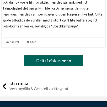
bør du nok være litt forsiktig, men det går nok med litt
tålmodighet det også. Min ble forøvrig også glemt ute i
regnvær, men det var noen dager og den fungerer like fint. Ofte
gode tilbud på den drillen med 1 stort og 1 lite batteri og litt
bits/borr i en veske. Jevnlig på "Boschkampanje".
Anbefal
Siter
Delta i diskusjonen
GÅ TIL FORUM
Verktøydilla & Generell verktøyprat