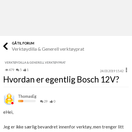
Last opp selv
Ta vare på fargekoder og kvitteringer
Verdi & økonomi
Din største investering
GÅ TIL FORUM
Verktøydilla & Generell verktøyprat
Finn håndverkere
Søk blant 9000 bedrifter
VERKTØYDILLA & GENERELL VERKTØYPRAT
479
5
1
24.03.2019 15.42
Papirer som mangler
Hvordan er egentlig Bosch 12V?
Skaff dokumentasjon som mangler
Kundeservice
ThomasEg
Få svar på det du lurer på
29
0
eHei,
Kom i gang med Boligmappa
Se din bolig? Klikk her
Jeg er ikke særlig bevandret innenfor verktøy, men trenger litt