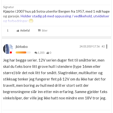
Signatur
Kjøpte i 2007 hus på Sotra utenfor Bergen fra 1957, med 1 mål hage
og garasje.
Holder stadig på med oppussing / vedlikehold, utvidelser
og forbedringer
1
Anbefal
Siter
jkirkebo
24.03.2019 17.56
#2
1,355
0
Jeg har begge serier. 12V serien duger fint til småtterier, men
skal du f.eks bore litt grove hull i stendere (type 16mm eller
større) blir det nok litt for smått. Slagtrekker, multikutter og
stikksag tenker jeg fungerer fint på 12V om du ikke har det for
travelt, men boring av hull med drill er stort sett der
begrensningene slår inn etter min erfaring. Samme gjelder f.eks
vinkelsliper, der ville jeg ikke hatt noe mindre enn 18V tror jeg.