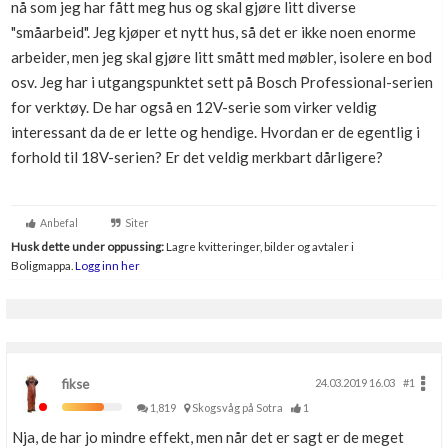
nå som jeg har fått meg hus og skal gjøre litt diverse
Boligmappa+
"småarbeid". Jeg kjøper et nytt hus, så det er ikke noen enorme
Nytt
Få mer ut av Boligmappa
arbeider, men jeg skal gjøre litt smått med møbler, isolere en bod
osv. Jeg har i utgangspunktet sett på Bosch Professional-serien
for verktøy. De har også en 12V-serie som virker veldig
interessant da de er lette og hendige. Hvordan er de egentlig i
forhold til 18V-serien? Er det veldig merkbart dårligere?
Anbefal
Siter
Husk dette under oppussing:
Lagre kvitteringer, bilder og avtaler i
Boligmappa.
Logg inn her
fikse
24.03.2019 16.03
#1
1,819
Skogsvåg på Sotra
1
Nja, de har jo mindre effekt, men når det er sagt er de meget