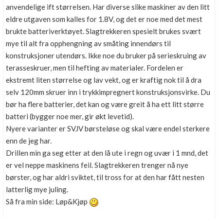
anvendelige ift størrelsen. Har diverse slike maskiner av den litt
eldre utgaven som kalles for 1.8V, og det er noe med det mest
brukte batteriverktøyet. Slagtrekkeren spesielt brukes svært
mye til alt fra opphengning av småting innendørs til
konstruksjoner utendørs. Ikke noe du bruker på serieskruing av
terasseskruer, men til hefting av materialer. Fordelen er
ekstremt liten størrelse og lav vekt, og er kraftig nok til å dra
selv 120mm skruer inn i trykkimpregnert konstruksjonsvirke. Du
bør ha flere batterier, det kan og være greit å ha ett litt større
batteri (bygger noe mer, gir økt levetid).
Nyere varianter er SVJV børsteløse og skal være endel sterkere
enn de jeg har.
Drillen min ga seg etter at den lå ute i regn og uvær i 1 mnd, det
er vel neppe maskinens feil. Slagtrekkeren trenger nå nye
børster, og har aldri sviktet, til tross for at den har fått nesten
latterlig mye juling.
Så fra min side: Løp&Kjøp