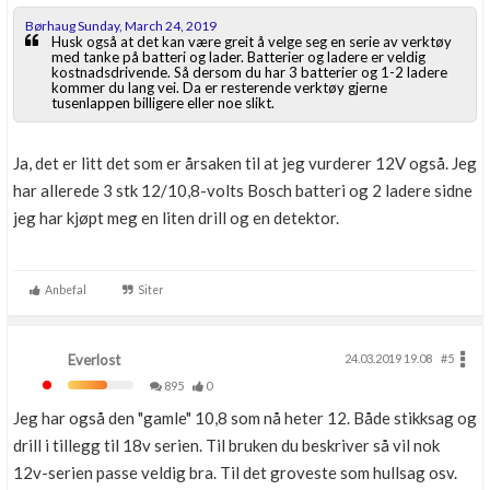
Børhaug Sunday, March 24, 2019
Husk også at det kan være greit å velge seg en serie av verktøy
med tanke på batteri og lader. Batterier og ladere er veldig
kostnadsdrivende. Så dersom du har 3 batterier og 1-2 ladere
kommer du lang vei. Da er resterende verktøy gjerne
tusenlappen billigere eller noe slikt.
Ja, det er litt det som er årsaken til at jeg vurderer 12V også. Jeg
har allerede 3 stk 12/10,8-volts Bosch batteri og 2 ladere sidne
jeg har kjøpt meg en liten drill og en detektor.
Anbefal
Siter
Everlost
24.03.2019 19.08
#5
895
0
Jeg har også den "gamle" 10,8 som nå heter 12. Både stikksag og
drill i tillegg til 18v serien. Til bruken du beskriver så vil nok
12v-serien passe veldig bra. Til det groveste som hullsag osv.