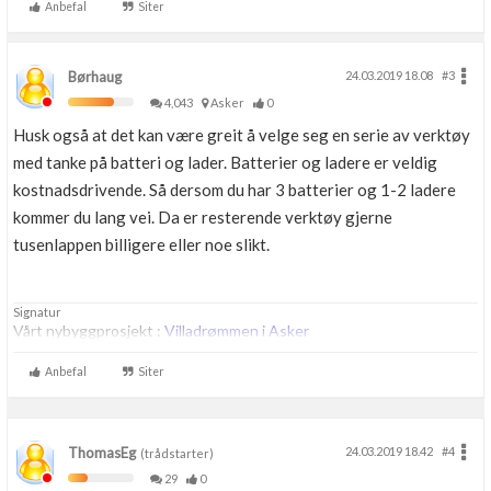
Anbefal
Siter
Børhaug
24.03.2019 18.08
#3
4,043
Asker
0
Husk også at det kan være greit å velge seg en serie av verktøy
med tanke på batteri og lader. Batterier og ladere er veldig
kostnadsdrivende. Så dersom du har 3 batterier og 1-2 ladere
kommer du lang vei. Da er resterende verktøy gjerne
tusenlappen billigere eller noe slikt.
Signatur
Vårt nybyggprosjekt :
Villadrømmen i Asker
Anbefal
Siter
ThomasEg
24.03.2019 18.42
#4
(trådstarter)
29
0