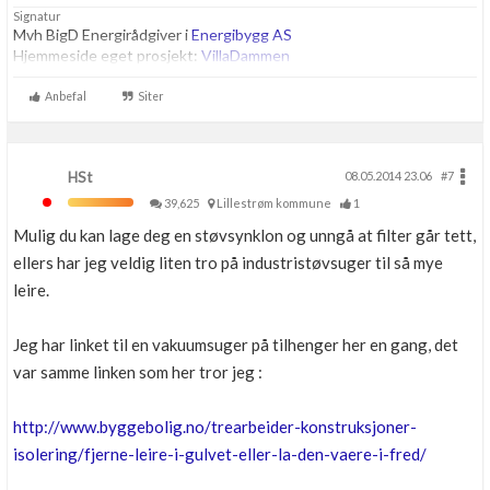
Signatur
Mvh BigD Energirådgiver i
Energibygg AS
Hjemmeside eget prosjekt:
VillaDammen
Anbefal
Siter
HSt
08.05.2014 23.06
#7
39,625
Lillestrøm kommune
1
Mulig du kan lage deg en støvsynklon og unngå at filter går tett,
ellers har jeg veldig liten tro på industristøvsuger til så mye
leire.
Jeg har linket til en vakuumsuger på tilhenger her en gang, det
var samme linken som her tror jeg :
http://www.byggebolig.no/trearbeider-konstruksjoner-
isolering/fjerne-leire-i-gulvet-eller-la-den-vaere-i-fred/