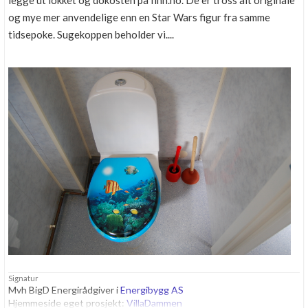
legge ut lokket og dokosten på finn.no. De er tross alt originale
og mye mer anvendelige enn en Star Wars figur fra samme
tidsepoke. Sugekoppen beholder vi....
Signatur
Mvh BigD Energirådgiver i
Energibygg AS
Hjemmeside eget prosjekt:
VillaDammen