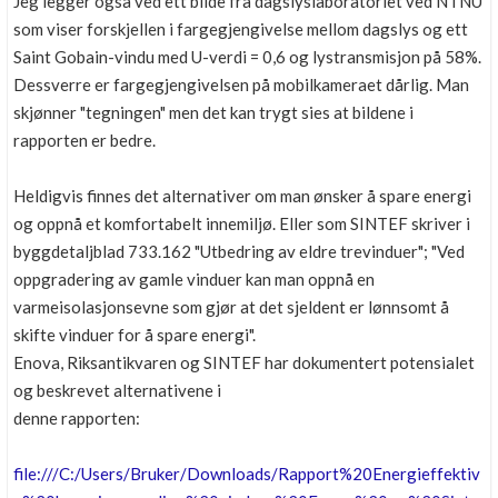
Jeg legger også ved ett bilde fra dagslyslaboratoriet ved NTNU
som viser forskjellen i fargegjengivelse mellom dagslys og ett
Saint Gobain-vindu med U-verdi = 0,6 og lystransmisjon på 58%.
Dessverre er fargegjengivelsen på mobilkameraet dårlig. Man
skjønner "tegningen" men det kan trygt sies at bildene i
rapporten er bedre.
Heldigvis finnes det alternativer om man ønsker å spare energi
og oppnå et komfortabelt innemiljø. Eller som SINTEF skriver i
byggdetaljblad 733.162 "Utbedring av eldre trevinduer"; "Ved
oppgradering av gamle vinduer kan man oppnå en
varmeisolasjonsevne som gjør at det sjeldent er lønnsomt å
skifte vinduer for å spare energi".
Enova, Riksantikvaren og SINTEF har dokumentert potensialet
og beskrevet alternativene i
denne rapporten:
file:///C:/Users/Bruker/Downloads/Rapport%20Energieffektiv