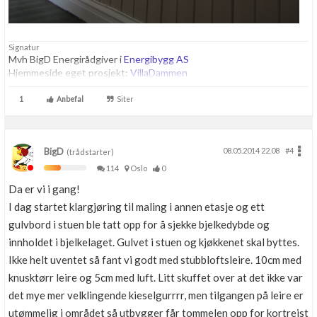
Signatur
Mvh BigD Energirådgiver i
Energibygg AS
Hjemmeside eget prosjekt:
VillaDammen
1
Anbefal
Siter
BigD
08.05.2014 22.08
#4
(trådstarter)
114
Oslo
0
Da er vi i gang!
I dag startet klargjøring til maling i annen etasje og ett
gulvbord i stuen ble tatt opp for å sjekke bjelkedybde og
innholdet i bjelkelaget. Gulvet i stuen og kjøkkenet skal byttes.
Ikke helt uventet så fant vi godt med stubbloftsleire. 10cm med
knusktørr leire og 5cm med luft. Litt skuffet over at det ikke var
det mye mer velklingende kieselgurrrr, men tilgangen på leire er
utømmelig i området så utbygger får tommelen opp for kortreist