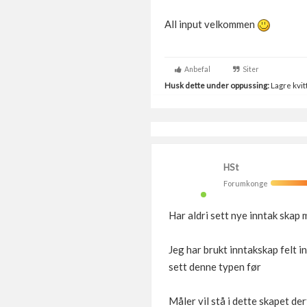
All input velkommen
Anbefal
Siter
Husk dette under oppussing:
Lagre kvitt
HSt
Forumkonge
Har aldri sett nye inntak skap 
Jeg har brukt inntakskap felt i
sett denne typen før
Måler vil stå i dette skapet de