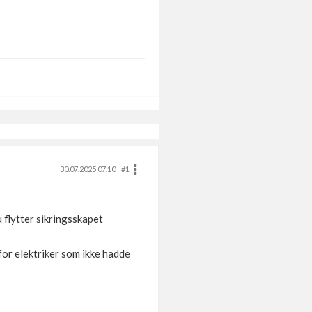
30.07.2025 07.10
#1
 flytter sikringsskapet
 for elektriker som ikke hadde