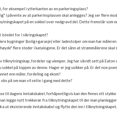
t, for eksempel i ytterkanten av en parkeringsplass?
ig" i påvente av at parkerinsplassen skal anlegges? Jeg ser flere mod
knytningskapet på en sokkel over nedgravd del. Dette fremstår som 
 istedet for i sikringskapet?
flere bygninger (bolig+garasje) eller ladestolper om man har måleren 
øyde" flere steder i katalogene. Er det sånn at strømmålerene skal st
 tilknytningskap, fordeler og ulemper. Jeg har såvidt sett på Eaton
 sokkel på toppen av denne. Hager er jeg usikker på. Er det noe poen
 annet enn måler, fordeling og ekom?
 obs på om man vil sette i gang med dette?
se til dagens inntakskabel, forhåpentligvis kan den finnes ett stykke 
man legge nytt trekkerør fra tilknytningskapet til der man planlegger
dra ut eksisterende inntakskabel og flytte den inn i tilknytningskape