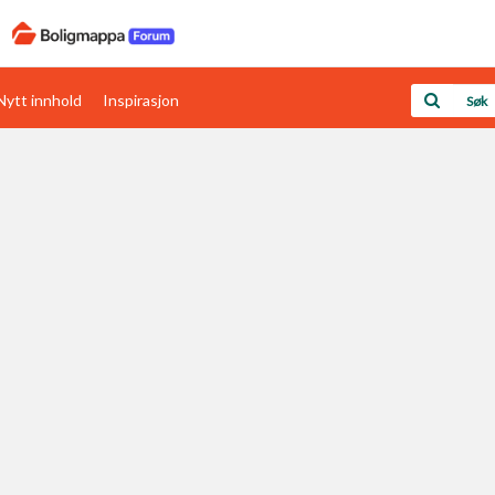
Nytt innhold
Inspirasjon
Boligens papirer
Den enkleste måten å få papirene i orden
rav
Verdi & økonomi
Din største investering
Papirer som mangler
Skaff dokumentasjon som mangler
Kom i gang med Boligmappa
Se din bolig? Klikk her