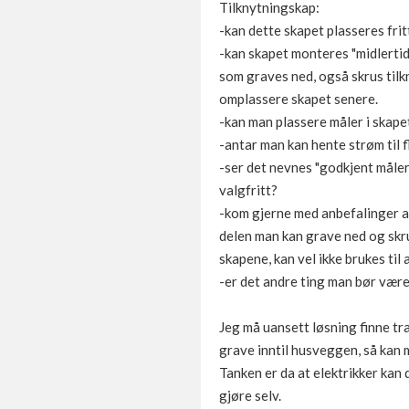
Tilknytningskap:
-kan dette skapet plasseres frit
-kan skapet monteres "midlertid
som graves ned, også skrus til
omplassere skapet senere.
-kan man plassere måler i skapet
-antar man kan hente strøm til 
-ser det nevnes "godkjent målerh
valgfritt?
-kom gjerne med anbefalinger av
delen man kan grave ned og skru
skapene, kan vel ikke brukes til
-er det andre ting man bør være
Jeg må uansett løsning finne tra
grave inntil husveggen, så kan 
Tanken er da at elektrikker kan 
gjøre selv.