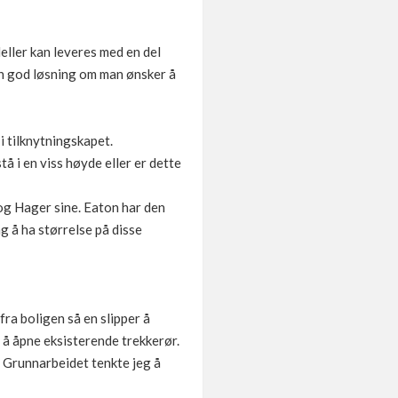
eller kan leveres med en del
en god løsning om man ønsker å
i tilknytningskapet.
å i en viss høyde eller er dette
 og Hager sine. Eaton har den
g å ha størrelse på disse
fra boligen så en slipper å
 å åpne eksisterende trekkerør.
t. Grunnarbeidet tenkte jeg å