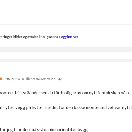
eringer, bilder og avtaler i Boligmappa.
Logg inn her
39,624
Lillestrøm kommune
0
montert frittståande men du får trolig krav om nytt inntak skap når du
nn i yttervegg på hytte i stedet for den bakke monterte. Det var nytt
rfor jeg tror den må stå minimum inntil et bygg