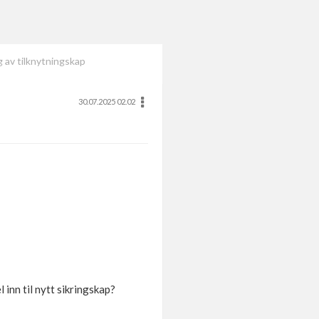
g av tilknytningskap
30.07.2025 02.02
inn til nytt sikringskap?