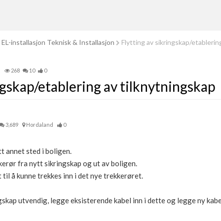
EL-installasjon Teknisk & Installasjon
Flytting av sikringskap/etablerin
268
10
0
ngskap/etablering av tilknytningskap
3,689
Hordaland
0
t annet sted i boligen.
erør fra nytt sikringskap og ut av boligen.
til å kunne trekkes inn i det nye trekkerøret.
kap utvendig, legge eksisterende kabel inn i dette og legge ny kabel 