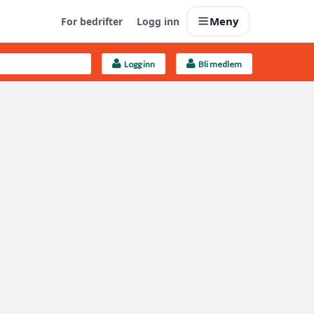
Meny
For bedrifter
Logg inn
Logg inn
Bli medlem
Last opp selv
Ta vare på fargekoder og kvitteringer
Finn håndverkere
Søk blant 9000 bedrifter
Kundeservice
Få svar på det du lurer på
Boligmappa+
Nytt
Få mer ut av Boligmappa