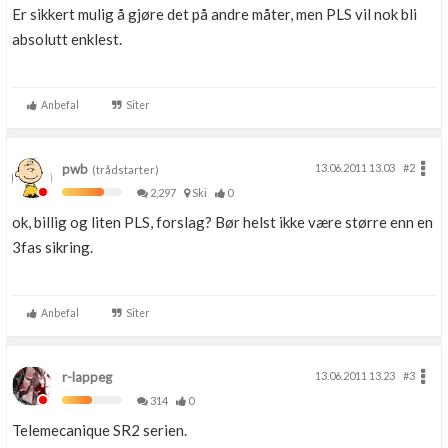
Er sikkert mulig å gjøre det på andre måter, men PLS vil nok bli
absolutt enklest.
Anbefal
Siter
pwb
13.06.2011 13.03
#2
(trådstarter)
2,297
Ski
0
ok, billig og liten PLS, forslag? Bør helst ikke være større enn en
3fas sikring.
Anbefal
Siter
r-lappeg
13.06.2011 13.23
#3
314
0
Telemecanique SR2 serien.