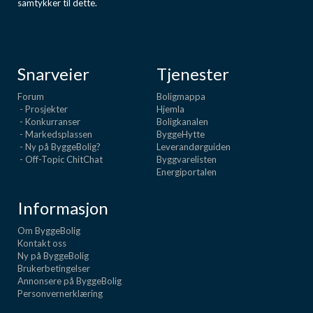
samtykker til dette.
Snarveier
Tjenester
Forum
Boligmappa
- Prosjekter
Hjemla
- Konkurranser
Boligkanalen
- Markedsplassen
ByggeHytte
- Ny på ByggeBolig?
Leverandørguiden
- Off-Topic ChitChat
Byggvarelisten
Energiportalen
Informasjon
Om ByggeBolig
Kontakt oss
Ny på ByggeBolig
Brukerbetingelser
Annonsere på ByggeBolig
Personvernerklæring