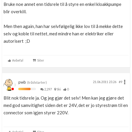
Bruke noe annet enn tidsrele til å styre en enkel kloakkpumpe
blir overkill.
Men then again, han har selvfølgelig ikke lov til å mekke dette
selv og koble til nettet, med mindre han er elektriker eller
autorisert ;D
Anbefal
Siter
pwb
21.06.2011 23.26
#9
(trådstarter)
2,297
Ski
0
Blit nok tidsrele ja. Og jeg gjør det selv! Men kan jeg gjøre det
med god samvitighet siden det er 24V, det er jo styrestrøm til en
connector som igjen styrer 220V.