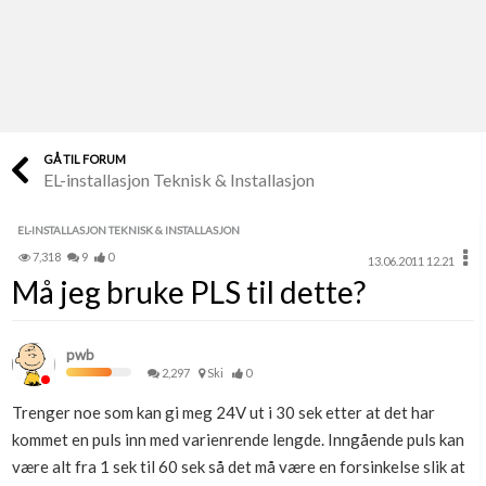
Last opp selv
Ta vare på fargekoder og kvitteringer
Verdi & økonomi
Din største investering
GÅ TIL FORUM
EL-installasjon Teknisk & Installasjon
Finn håndverkere
Søk blant 9000 bedrifter
EL-INSTALLASJON TEKNISK & INSTALLASJON
7,318
9
0
13.06.2011 12.21
Papirer som mangler
Må jeg bruke PLS til dette?
Skaff dokumentasjon som mangler
Kundeservice
pwb
Få svar på det du lurer på
2,297
Ski
0
Trenger noe som kan gi meg 24V ut i 30 sek etter at det har
Kom i gang med Boligmappa
kommet en puls inn med varienrende lengde. Inngående puls kan
Se din bolig? Klikk her
være alt fra 1 sek til 60 sek så det må være en forsinkelse slik at