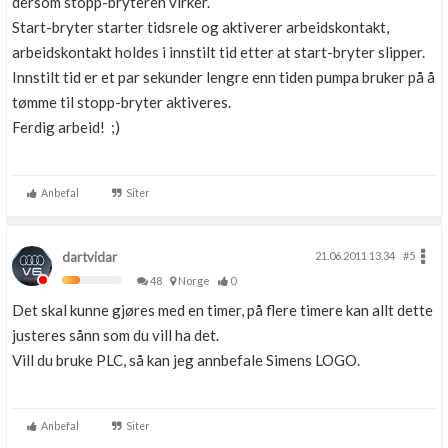
dersom stopp-bryteren virker.
Start-bryter starter tidsrele og aktiverer arbeidskontakt,
arbeidskontakt holdes i innstilt tid etter at start-bryter slipper.
Innstilt tid er et par sekunder lengre enn tiden pumpa bruker på å
tømme til stopp-bryter aktiveres.
Ferdig arbeid! ;)
Anbefal
Siter
dartvidar
21.06.2011 13.34
#5
48
Norge
0
Det skal kunne gjøres med en timer, på flere timere kan allt dette
justeres sånn som du vill ha det.
Vill du bruke PLC, så kan jeg annbefale Simens LOGO.
Anbefal
Siter