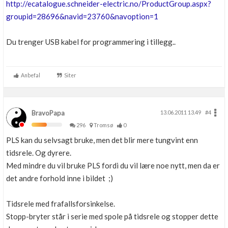
http://ecatalogue.schneider-electric.no/ProductGroup.aspx?
groupid=28696&navid=23760&navoption=1
Du trenger USB kabel for programmering i tillegg..
Anbefal
Siter
BravoPapa
13.06.2011 13.49
#4
296
Tromsø
0
PLS kan du selvsagt bruke, men det blir mere tungvint enn
tidsrele. Og dyrere.
Med mindre du vil bruke PLS fordi du vil lære noe nytt, men da er
det andre forhold inne i bildet ;)
Tidsrele med frafallsforsinkelse.
Stopp-bryter står i serie med spole på tidsrele og stopper dette