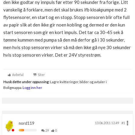
den ikke godtar ny innpuls før etter 90 sekunder fra forige. Litt
Boligmappa+
vanskelig å forklare, men det skal brukes ifb kloakpumpe med 2
Nytt
Få mer ut av Boligmappa
flytesensorer, en start og en stopp. Stopp sensoren blir ofte full
av papir slik at den ikke gir noen kobling og dermed er den kun
start sensoren som gir en kort impuls. Det tar ca 30-45 sek å
tømme kummen med pumpa så den må derfor gå i 30 sekunder,
men hvis stop sensoren virker så må den ikke gå nye 30 sekunder
hvis stop sensoren virker. Det er 24V styrestrøm.
Anbefal
Siter
Husk dette under oppussing:
Lagre kvitteringer, bilder og avtaler i
Boligmappa.
Logg inn her
nord119
13.06.2011 12.49
#1
29
0