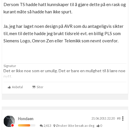
Dersom TS hadde hatt kunnskaper til å gjøre dette på en rask og
kurant måte så hadde han ikke spurt.
Ja, jeg har laget noen design på AVR som du antageligvis sikter
til, men til dette hadde jeg brukt tidsrelé evt. en billig PLS som
Siemens Logo, Omron Zen eller Telemikk som nevnt ovenfor.
Signatur
Det er ikke noe som er umulig. Det er bare en mulighet til å lære noe
nytt.
Anbefal
Siter
Hondaen
21.06.2011 22.20
#8
2,413
Ønsker ikke besøk av deg
0