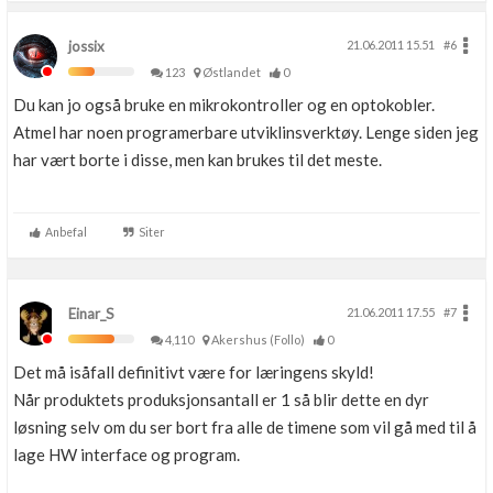
jossix
21.06.2011 15.51
#6
123
Østlandet
0
Du kan jo også bruke en mikrokontroller og en optokobler.
Atmel har noen programerbare utviklinsverktøy. Lenge siden jeg
har vært borte i disse, men kan brukes til det meste.
Anbefal
Siter
Einar_S
21.06.2011 17.55
#7
4,110
Akershus (Follo)
0
Det må isåfall definitivt være for læringens skyld!
Når produktets produksjonsantall er 1 så blir dette en dyr
løsning selv om du ser bort fra alle de timene som vil gå med til å
lage HW interface og program.