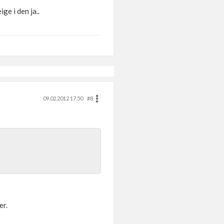
ige i den ja..
09.02.2012 17.50
#8
er.