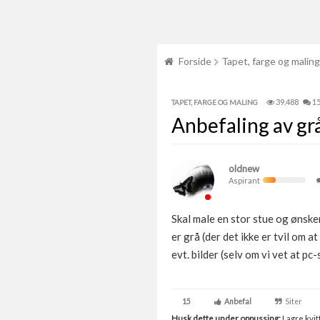
Forside
Tapet, farge og maling
39,488
1
TAPET, FARGE OG MALING
Anbefaling av grå
oldnew
Aspirant
Skal male en stor stue og ønske
er grå (der det ikke er tvil om 
evt. bilder (selv om vi vet at p
15
Anbefal
Siter
Husk dette under oppussing:
Lagre kvitt