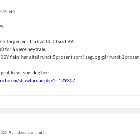
330
2
v.
k fargen er - fra hvit 00 til sort 99.
00 for å være nøytrale.
2Y f.eks, har altså rundt 5 prosent sort i seg, og går rundt 2 prosen
e problemet som deg her:
.no/forum/showthread.php?t=129307
225
aurskog høland
1