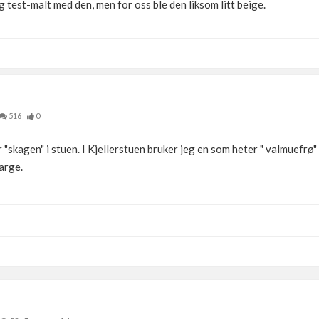
g test-malt med den, men for oss ble den liksom litt beige.
516
0
 "skagen" i stuen. I Kjellerstuen bruker jeg en som heter " valmuefrø"
arge.