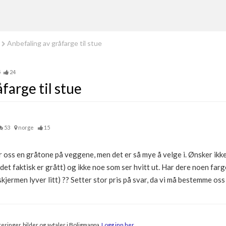
Anbefaling av gråfarge til stue
5
24
farge til stue
53
norge
15
r oss en gråtone på veggene, men det er så mye å velge i. Ønsker ikk
at det faktisk er grått) og ikke noe som ser hvitt ut. Har dere noen fa
c-skjermen lyver litt) ?? Setter stor pris på svar, da vi må bestemme o
eringer, bilder og avtaler i Boligmappa.
Logg inn her