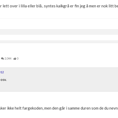
ett over i lilla eller blå.. syntes kalkgrå er fin jeg å men er nok litt be
2,044
0
012
osv.
Husker ikke helt fargekoden, men den går i samme duren som de du nevn