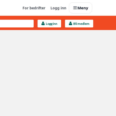
Meny
For bedrifter
Logg inn
Logg inn
Bli medlem
Last opp selv
Ta vare på fargekoder og kvitteringer
Finn håndverkere
Søk blant 9000 bedrifter
Kundeservice
Få svar på det du lurer på
Boligmappa+
Nytt
Få mer ut av Boligmappa