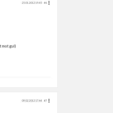
25.01.2012 19.45
#6
t mot gul)
09.02.2012 17.44
#7