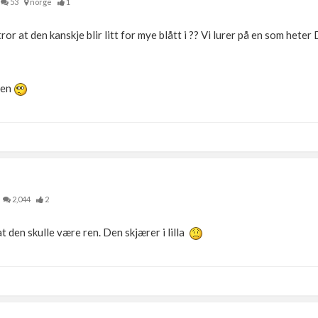
53
norge
1
tror at den kanskje blir litt for mye blått i ?? Vi lurer på en som he
gen
2,044
2
at den skulle være ren. Den skjærer i lilla