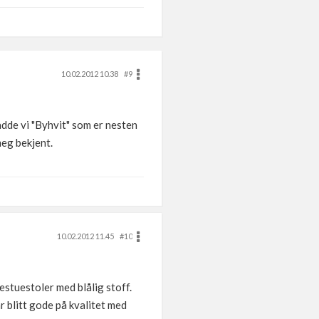
10.02.2012 10.38
#9
dde vi "Byhvit" som er nesten
meg bekjent.
10.02.2012 11.45
#10
sestuestoler med blålig stoff.
r blitt gode på kvalitet med