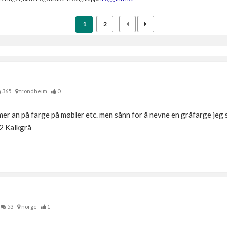
1
2
365
trondheim
0
er an på farge på møbler etc. men sånn for å nevne en gråfarge jeg sy
2 Kalkgrå
53
norge
1