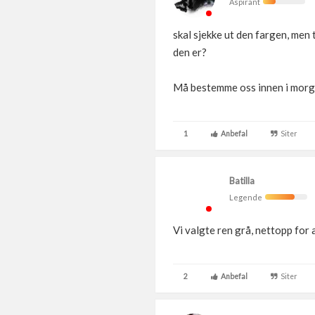
Aspirant
skal sjekke ut den fargen, men 
den er?
Må bestemme oss innen i mor
1
Anbefal
Siter
Batilla
Legende
Vi valgte ren grå, nettopp for 
2
Anbefal
Siter