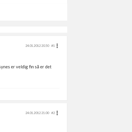
24.01.2012 20.50
#1
nes er veldig fin så er det
24.01.2012 21.00
#2