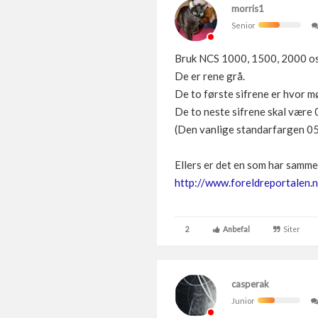
morris1
Senior
Bruk NCS 1000, 1500, 2000 os
De er rene grå.
De to første sifrene er hvor mør
De to neste sifrene skal være 
(Den vanlige standarfargen 050
Ellers er det en som har samm
http://www.foreldreportalen
2
Anbefal
Siter
casperak
Junior