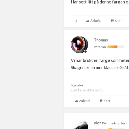
Har sett litt på denne fargen o
1
Anbefal
Siter
Thomas
Veteran
Vi har brukt en farge som heter
Skagen er en mer klassisk Gråf
Signatur
Dette er ikke lett...
Anbefal
Siter
oldnew
(trådstarter)