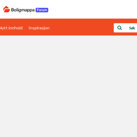
Nytt innhold
Inspirasjon
Boligens papirer
Den enkleste måten å få papirene i orden
rav
Verdi & økonomi
Din største investering
Papirer som mangler
Skaff dokumentasjon som mangler
Kom i gang med Boligmappa
Se din bolig? Klikk her