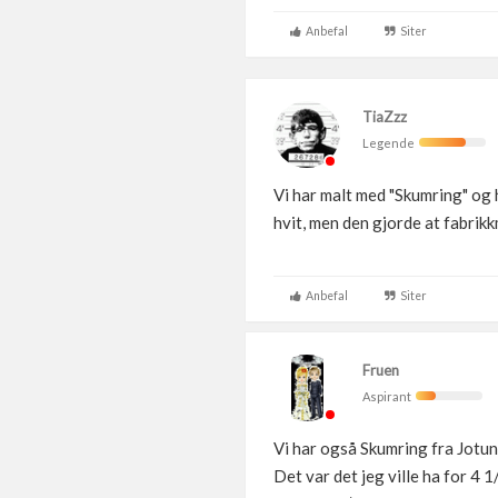
Anbefal
Siter
TiaZzz
Legende
Vi har malt med "Skumring" og 
hvit, men den gjorde at fabrik
Anbefal
Siter
Fruen
Aspirant
Vi har også Skumring fra Jotun.
Det var det jeg ville ha for 4 1