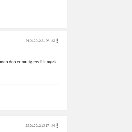
24.01.2012 21.09
#3
 men den er muligens litt mørk.
25.01.2012 13.17
#4