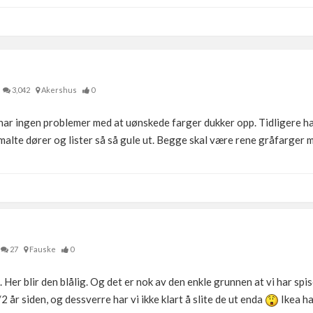
3,042
Akershus
0
har ingen problemer med at uønskede farger dukker opp. Tidligere ha
kmalte dører og lister så så gule ut. Begge skal være rene gråfarger 
27
Fauske
0
 Her blir den blålig. Og det er nok av den enkle grunnen at vi har spi
/2 år siden, og dessverre har vi ikke klart å slite de ut enda
Ikea ha