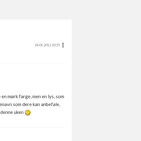
24.01.2012 20.35
e en mørk farge, men en lys, som
rgenavn som dere kan anbefale,
ss denne uken