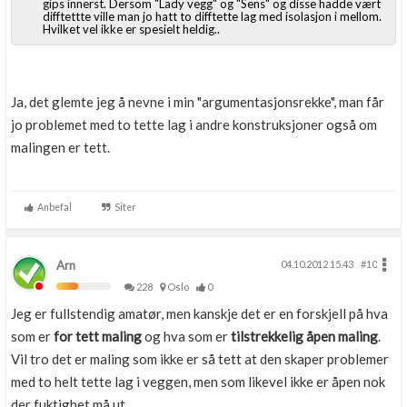
gips innerst. Dersom "Lady vegg" og "Sens" og disse hadde vært
difftettte ville man jo hatt to difftette lag med isolasjon i mellom.
Hvilket vel ikke er spesielt heldig..
Ja, det glemte jeg å nevne i min "argumentasjonsrekke", man får
jo problemet med to tette lag i andre konstruksjoner også om
malingen er tett.
Anbefal
Siter
Arn
04.10.2012 15.43
#10
228
Oslo
0
Jeg er fullstendig amatør, men kanskje det er en forskjell på hva
som er
for tett maling
og hva som er
tilstrekkelig åpen maling
.
Vil tro det er maling som ikke er så tett at den skaper problemer
med to helt tette lag i veggen, men som likevel ikke er åpen nok
der fuktighet må ut....