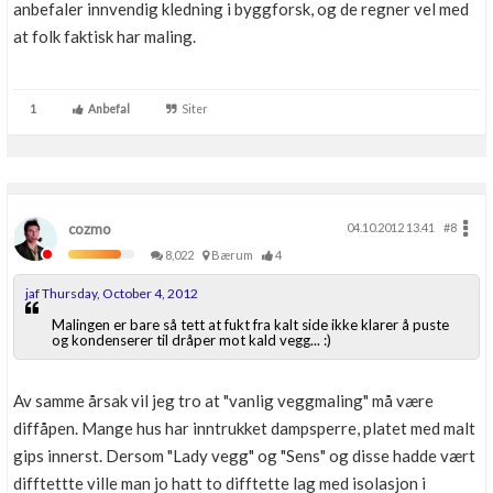
anbefaler innvendig kledning i byggforsk, og de regner vel med
at folk faktisk har maling.
1
Anbefal
Siter
cozmo
04.10.2012 13.41
#8
8,022
Bærum
4
jaf Thursday, October 4, 2012
Malingen er bare så tett at fukt fra kalt side ikke klarer å puste
og kondenserer til dråper mot kald vegg... :)
Av samme årsak vil jeg tro at "vanlig veggmaling" må være
diffåpen. Mange hus har inntrukket dampsperre, platet med malt
gips innerst. Dersom "Lady vegg" og "Sens" og disse hadde vært
difftettte ville man jo hatt to difftette lag med isolasjon i