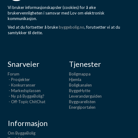
Vi bruker informasjonskapsler (cookies) for å øke
brukervennligheten i samsvar med Lov om elektronisk
kommunikasjon.
Ved at du fortsetter å bruke
byggebolig.no
, forutsetter vi at du
samtykker til dette.
Snarveier
Tjenester
Forum
Boligmappa
- Prosjekter
Hjemla
- Konkurranser
Boligkanalen
- Markedsplassen
ByggeHytte
- Ny på ByggeBolig?
Leverandørguiden
- Off-Topic ChitChat
Byggvarelisten
Energiportalen
Informasjon
Om ByggeBolig