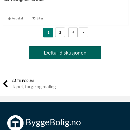
Anbefal
Siter
1
2
Delta i diskusjonen
GÅ TIL FORUM
Tapet, farge og maling
ByggeBolig.no