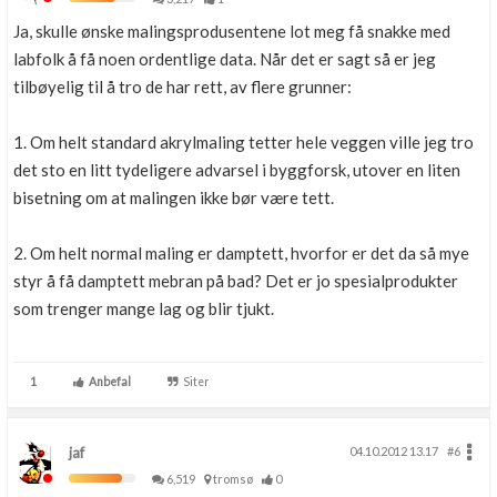
Ja, skulle ønske malingsprodusentene lot meg få snakke med
labfolk å få noen ordentlige data. Når det er sagt så er jeg
tilbøyelig til å tro de har rett, av flere grunner:
1. Om helt standard akrylmaling tetter hele veggen ville jeg tro
det sto en litt tydeligere advarsel i byggforsk, utover en liten
bisetning om at malingen ikke bør være tett.
2. Om helt normal maling er damptett, hvorfor er det da så mye
styr å få damptett mebran på bad? Det er jo spesialprodukter
som trenger mange lag og blir tjukt.
1
Anbefal
Siter
jaf
04.10.2012 13.17
#6
6,519
tromsø
0