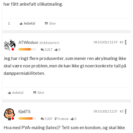
har fått anbefalt silikatmaling.
1
Anbefal
Siter
ATWindsor
04.10.2012 12.19
#2
(trådstarter)
3,217
0
Jeg har ringt flere produsenter, som mener ren akrylmaling ikke
skal være noe problem, men de kan ikke gi noen konkrete tall på
damppermiabiliteten.
Anbefal
Siter
KjellTS
04.10.2012 12.37
#3
5,337
Tromsø
0
Hva med PVA-maling (latex)? Tett som en kondom, og skal ikke