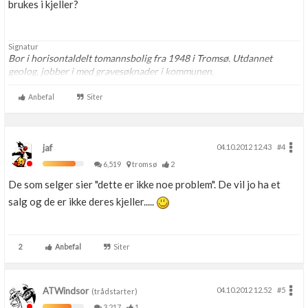
brukes i kjeller?
Signatur
Bor i horisontaldelt tomannsbolig fra 1948 i Tromsø. Utdannet
geolog, jobber i med gravesøknader i kommunen.
Anbefal
Siter
jaf
04.10.2012 12.43
#4
6,519
tromsø
2
De som selger sier "dette er ikke noe problem". De vil jo ha et
salg og de er ikke deres kjeller.....
2
Anbefal
Siter
ATWindsor
04.10.2012 12.52
#5
(trådstarter)
3,217
1