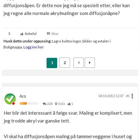
diffusjonsåpen. Er dette noe jeg må se spesielt etter, eller kan
Boligmappa+
Nytt
jeg regne alle normale akrylmalinger som diffusjonåpne?
Få mer ut av Boligmappa
3
Anbefal
Siter
Husk dette under oppussing:
Lagre kvitteringer, bilder og avtaler i
Boligmappa.
Logg inn her
1
2
Arn
04.10.2012 12.07
#1
228
Oslo
1
Her blir det interessant å følge svar. Maling er komplisert, men
jeg trodde akryl var ganske tett.
Vi skal ha diffusjonsåpen maling på tømmerveggene i huset og