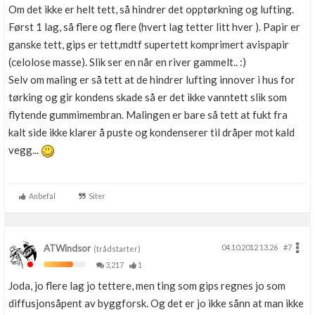
Om det ikke er helt tett, så hindrer det opptørkning og lufting.
Først 1 lag, så flere og flere (hvert lag tetter litt hver ). Papir er
ganske tett, gips er tett,mdtf supertett komprimert avispapir
(celolose masse). Slik ser en når en river gammelt.. :)
Selv om maling er så tett at de hindrer lufting innover i hus for
tørking og gir kondens skade så er det ikke vanntett slik som
flytende gummimembran. Malingen er bare så tett at fukt fra
kalt side ikke klarer å puste og kondenserer til dråper mot kald
vegg...
Anbefal
Siter
ATWindsor
04.10.2012 13.26
#7
(trådstarter)
3,217
1
Joda, jo flere lag jo tettere, men ting som gips regnes jo som
diffusjonsåpent av byggforsk. Og det er jo ikke sånn at man ikke