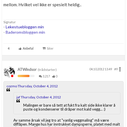
mellom. Hvilket vel ikke er spesielt heldig..
Signatur
-
Lekestuebloggen min
-
Baderomsbloggen min
....
...
4
Anbefal
Siter
...
ATWindsor
04.10.2012 13.49
#9
(trådstarter)
3,217
0
cozmo Thursday, October 4, 2012
jaf Thursday, October 4, 2012
Malingen er bare så tett at fukt fra kalt side ikke klarer å
puste og kondenserer til dråper mot kald vegg... :)
Av samme årsak vil jeg tro at "vanlig veggmaling" må være
diffåpen. Mange hus har inntrukket dampsperre, platet med malt