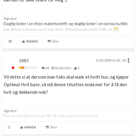
Signatur
Daglig leder i en liten malerbedrift og daglig leder i en jernia butikk
jeg driver sammen med min bror. Arbeidsnarkoman fullt ut
10
Anbefal
Siter
1883
10.05.2009 16.20
#3
34
Vestlandet
2
Vil dette si at dersom man f.eks skal male et hvitt hus, og kjøper
Optimal Hvit base, så må denne tilsettes enda mer for å få den
hvit og dekkende nok?
Signatur
Det er utrolig hva man får til, hvis man bare prøver
2
Anbefal
Siter