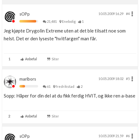
sOPp
10.05.2009 16.29
#4
21,481
Enebolig
1
Jeg kjøpte Drygolin Extreme uten at det ble tilsatt noe som
helst. Det er den lyseste "hvitfargen" man får.
1
Anbefal
Siter
maribors
10.05.2009 18.02
#5
61
fredrikstad
2
Sopp: Håper for din del at du fikk ferdig HVIT, og ikke ren a-base
2
Anbefal
Siter
sOPp
10.05.2009 21.59
#6