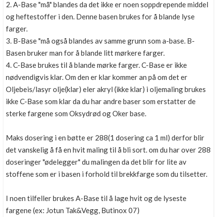
2. A-Base "må" blandes da det ikke er noen soppdrepende middel
og heftestoffer i den. Denne basen brukes for å blande lyse
farger.
3. B-Base "må også blandes av samme grunn som a-base. B-
Basen bruker man for å blande litt mørkere farger.
4. C-Base brukes til å blande mørke farger. C-Base er ikke
nødvendigvis klar. Om den er klar kommer an på om det er
Oljebeis/lasyr olje(klar) eler akryl (ikke klar) i oljemaling brukes
ikke C-Base som klar da du har andre baser som erstatter de
sterke fargene som Oksydrød og Oker base.
Maks dosering i en bøtte er 288(1 dosering ca 1 ml) derfor blir
det vanskelig å få en hvit maling til å bli sort. om du har over 288
doseringer "ødelegger" du malingen da det blir for lite av
stoffene som er i basen i forhold til brekkfarge som du tilsetter.
I noen tilfeller brukes A-Base til å lage hvit og de lyseste
fargene (ex: Jotun Tak&Vegg, Butinox 07)