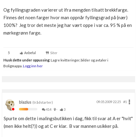
Boligmappa+
Og fyllingsgraden varierer ut ifra mengden tilsatt brekkfarge.
Nytt
Få mer ut av Boligmappa
Finnes det noen farger hvor man oppnår fyllingsgrad på (nær)
100%? Jeg tror det meste jeg har vært oppe i var ca. 95 % på en
mørkegrønn farge.
5
Anbefal
Siter
Husk dette under oppussing:
Lagre kvitteringer, bilder og avtaler i
Boligmappa.
Logg inn her
blazius
09.05.2009 22.25
#1
(trådstarter)
414
-
3
Spurte om dette i malingsbutikken i dag, fikk til svar at A er "hvit"
(men ikke helt(?)) og at C er klar. B var mannen usikker på.