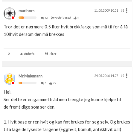
maribors
11.05.2009 10.51
#8
61
fredrikstad
2
Tror det er nærmere 0,5 liter hvit brekkfarge som må til for å få
10lhvit dersom den må brekkes
2
Anbefal
Siter
Mr.Malemann
24.05.2016 14.27
#9
1
27
Hei.
Ser dette er en gammel tråd men trengte jeg kunne hjelpe til
de fremtidige som ser den.
1. Hvit base er ren hvit og kan fint brukes for seg selv. Og brukes
til å lage de lyseste fargene (Egghvit, bomull, antikkhvit o.ll)