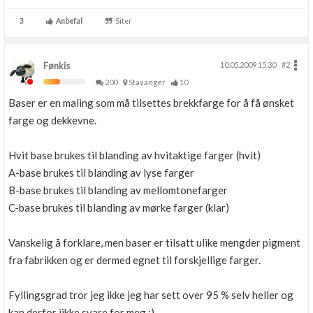
3
Anbefal
Siter
Fønkis
10.05.2009 15.30
#2
200
Stavanger
10
Baser er en maling som må tilsettes brekkfarge for å få ønsket
farge og dekkevne.
Hvit base brukes til blanding av hvitaktige farger (hvit)
A-base brukes til blanding av lyse farger
B-base brukes til blanding av mellomtonefarger
C-base brukes til blanding av mørke farger (klar)
Vanskelig å forklare, men baser er tilsatt ulike mengder pigment
fra fabrikken og er dermed egnet til forskjellige farger.
Fyllingsgrad tror jeg ikke jeg har sett over 95 % selv heller og
kan derfor iikke svare for meg ;)