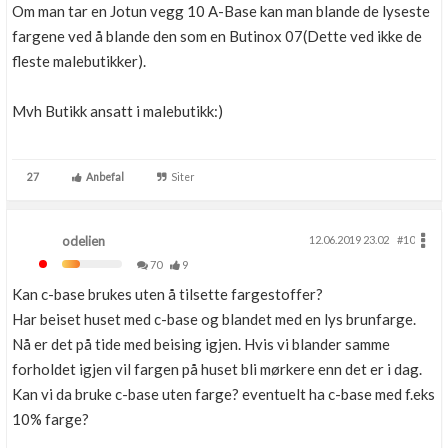
Om man tar en Jotun vegg 10 A-Base kan man blande de lyseste
fargene ved å blande den som en Butinox 07(Dette ved ikke de
fleste malebutikker).
Mvh Butikk ansatt i malebutikk:)
27
Anbefal
Siter
odelien
12.06.2019 23.02
#10
70
9
Kan c-base brukes uten å tilsette fargestoffer?
Har beiset huset med c-base og blandet med en lys brunfarge.
Nå er det på tide med beising igjen. Hvis vi blander samme
forholdet igjen vil fargen på huset bli mørkere enn det er i dag.
Kan vi da bruke c-base uten farge? eventuelt ha c-base med f.eks
10% farge?