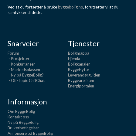
Ved at du fortsetter å bruke
byggebolig.no
, forutsetter vi at du
samtykker til dette.
Snarveier
Tjenester
Forum
Boligmappa
- Prosjekter
Hjemla
- Konkurranser
Boligkanalen
- Markedsplassen
ByggeHytte
- Ny på ByggeBolig?
Leverandørguiden
- Off-Topic ChitChat
Byggvarelisten
Energiportalen
Informasjon
Om ByggeBolig
Kontakt oss
Ny på ByggeBolig
Brukerbetingelser
Annonsere på ByggeBolig