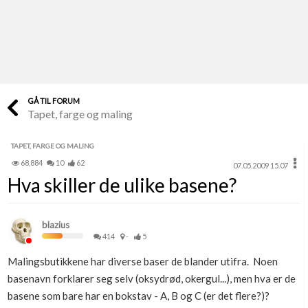
Last opp selv
Ta vare på fargekoder og kvitteringer
Verdi & økonomi
Din største investering
GÅ TIL FORUM
Tapet, farge og maling
Finn håndverkere
Søk blant 9000 bedrifter
TAPET, FARGE OG MALING
68,884
10
62
07.05.2009 15.07
Papirer som mangler
Hva skiller de ulike basene?
Skaff dokumentasjon som mangler
Kundeservice
blazius
Få svar på det du lurer på
414
-
5
Malingsbutikkene har diverse baser de blander utifra. Noen
Kom i gang med Boligmappa
basenavn forklarer seg selv (oksydrød, okergul...), men hva er de
Se din bolig? Klikk her
basene som bare har en bokstav - A, B og C (er det flere?)?