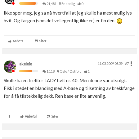
21,481
Enebolig
0
Ikke spør meg, jeg sa nå hvertfall at jeg skulle ha mest mulig lys
hvit. Og fargen (som det vel egentlig ikke er) er fin den
Anbefal
Siter
akeleie
11.05.2009 03.59
#7
1,118
Oslo / Østfold
1
Skulle ha en treliter LADY hvit nr. 40. Men denne var utsolgt.
Fikk i stedet en blanding med A-base og tilsetning av brekkfarge
for å få tilstekkelig dekk. Ren base er lite anvenlig.
1
Anbefal
Siter