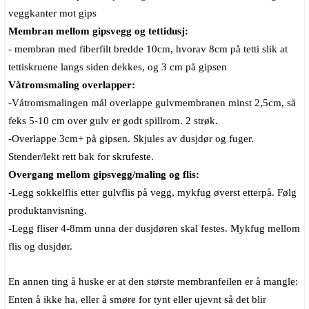
veggkanter mot gips
Membran mellom gipsvegg og tettidusj:
- membran med fiberfilt bredde 10cm, hvorav 8cm på tetti slik at
tettiskruene langs siden dekkes, og 3 cm på gipsen
Våtromsmaling overlapper:
-Våtromsmalingen mål overlappe gulvmembranen minst 2,5cm, så
feks 5-10 cm over gulv er godt spillrom. 2 strøk.
-Overlappe 3cm+ på gipsen. Skjules av dusjdør og fuger.
Stender/lekt rett bak for skrufeste.
Overgang mellom gipsvegg/maling og flis:
-Legg sokkelflis etter gulvflis på vegg, mykfug øverst etterpå. Følg
produktanvisning.
-Legg fliser 4-8mm unna der dusjdøren skal festes. Mykfug mellom
flis og dusjdør.
En annen ting å huske er at den største membranfeilen er å mangle:
Enten å ikke ha, eller å smøre for tynt eller ujevnt så det blir