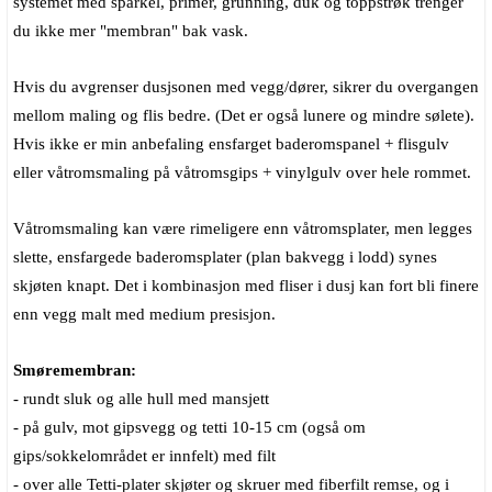
systemet med sparkel, primer, grunning, duk og toppstrøk trenger
du ikke mer "membran" bak vask.
Hvis du avgrenser dusjsonen med vegg/dører, sikrer du overgangen
mellom maling og flis bedre. (Det er også lunere og mindre sølete).
Hvis ikke er min anbefaling ensfarget baderomspanel + flisgulv
eller våtromsmaling på våtromsgips + vinylgulv over hele rommet.
Våtromsmaling kan være rimeligere enn våtromsplater, men legges
slette, ensfargede baderomsplater (plan bakvegg i lodd) synes
skjøten knapt. Det i kombinasjon med fliser i dusj kan fort bli finere
enn vegg malt med medium presisjon.
Smøremembran:
- rundt sluk og alle hull med mansjett
- på gulv, mot gipsvegg og tetti 10-15 cm (også om
gips/sokkelområdet er innfelt) med filt
- over alle Tetti-plater skjøter og skruer med fiberfilt remse, og i