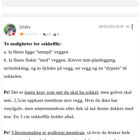
Linzky
28.05.2026 02.34
#1
17
0
To muligheter for sokkelflis:
a. la flisen ligge "utenpå" veggen
b. la flisen flukte "med" veggen. Krever mm-planlegging,
ut/innlekting, og to dybder på vegg, en vegg og en "dypere" til
sokkelen.
Ps!
Det er
ingen krav som sier du skal ha sokkel
, men gulvet skal
min. 2,5cm oppkant membran mot vegg. Hvis du ikke har
vinylgulv, men smøremembran eller duk så må denne dekkes med
noe. En 3 cm sokkelflis holder altså.
Ps!
Våtromsmaling er godkjent membran
, så hvis du bruker hele