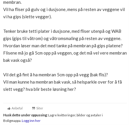
membran.
Boligmappa+
Vil ha fliser på gulv og i dusjsone, mens på resten av veggene vil
Nytt
Få mer ut av Boligmappa
vi ha gips (slette vegger).
Tenker bruke tetti plater i dusjsone, med fliser utenpå og WAB
gips (gips til våtrom) og våtromsmaling på resten av veggene.
Hvordan løser man det med tanke på membran på gips platene?
Flisene må jo gå 5cm opp på veggen, og det må vel vere membran
bak vask også?
Vil det gå fint å ha membran 5cm opp på vegg (bak flis)?
Vil man kunne ha membran bak vask, så helsparkle over for å få
slett vegg? hva blir beste løsning her?
Anbefal
Siter
Husk dette under oppussing:
Lagre kvitteringer, bilder og avtaler i
Boligmappa.
Logg inn her