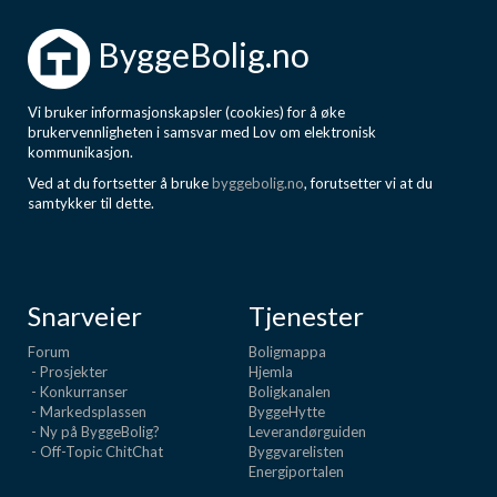
ByggeBolig.no
Vi bruker informasjonskapsler (cookies) for å øke
brukervennligheten i samsvar med Lov om elektronisk
kommunikasjon.
Ved at du fortsetter å bruke
byggebolig.no
, forutsetter vi at du
samtykker til dette.
Snarveier
Tjenester
Forum
Boligmappa
- Prosjekter
Hjemla
- Konkurranser
Boligkanalen
- Markedsplassen
ByggeHytte
- Ny på ByggeBolig?
Leverandørguiden
- Off-Topic ChitChat
Byggvarelisten
Energiportalen