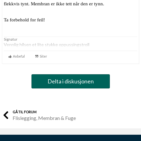
flekkvis tynt. Membran er ikke tett når den er tynn.
Ta forbehold for feil!
Signatur
Vennlig hilsen et lite stykke oppussingstroll
Anbefal
Siter
Delta i diskusjonen
GÅ TIL FORUM
Flislegging, Membran & Fuge