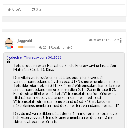
Boligmappa+
Anbefal
Siter
Nytt
Få mer ut av Boligmappa
joggvald
28.09.2011 21.53
#12
28
Rogaland
0
frodeolsen Thursday, June 30, 2011
Tetti produseres av Hangzhou Shield Energy-saving Insulation
Materials Co., LTD, Kina.
Den viktigste forskjellen er at Litex oppfyller kravet til
vanndampmotstand på yttervegg UTEN smøremembran, mens
Tetti ikke gjør det, ref SINTEF: "Tetti Våtromsplate har en lavere
anndampmotstand enn grenseverdien (sd = 2,5 m jfr tabell 2).
For de gitte tilfellene må Tetti Våtromsplate derfor påføres et
sjikt på varm side av platene som sammen med Tetti
Våtromsplate gir en dampmotstand på sd ≥ 10 m, f.eks. en
påstrykningsmembran med dokumentert vanndampmotstand."
Dvs du må være sikker på at det er 1 mm smøremembran over
hele ytterveggen. Uten slik smøremembran er det bare å rive
skiten og begynne på nytt.