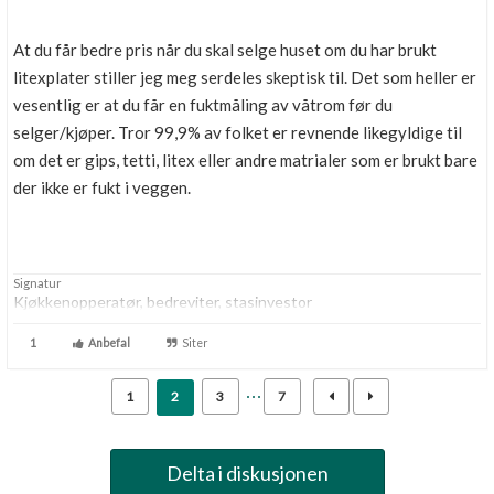
At du får bedre pris når du skal selge huset om du har brukt
litexplater stiller jeg meg serdeles skeptisk til. Det som heller er
vesentlig er at du får en fuktmåling av våtrom før du
selger/kjøper. Tror 99,9% av folket er revnende likegyldige til
om det er gips, tetti, litex eller andre matrialer som er brukt bare
der ikke er fukt i veggen.
Signatur
Kjøkkenopperatør, bedreviter, stasinvestor
1
Anbefal
Siter
1
2
3
7
Delta i diskusjonen