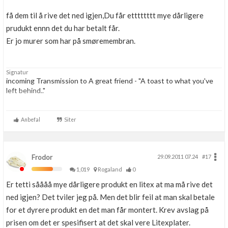
få dem til å rive det ned igjen,Du får etttttttt mye dårligere
prudukt ennn det du har betalt får.
Er jo murer som har på smøremembran.
Signatur
incoming Transmission to A great friend - "A toast to what you've
left behind.."
"To the best crew any user ever had, this may be the last time we're
alltogether, but no matter what the future holds, no matter how far
Anbefal
Siter
we travel, a part of us.. a very important part, will always remain here
on ....-Sky."
Frodor
29.09.2011 07.24
#17
1,019
Rogaland
0
Er tetti såååå mye dårligere produkt en litex at ma må rive det
ned igjen? Det tviler jeg på. Men det blir feil at man skal betale
for et dyrere produkt en det man får montert. Krev avslag på
prisen om det er spesifisert at det skal vere Litexplater.