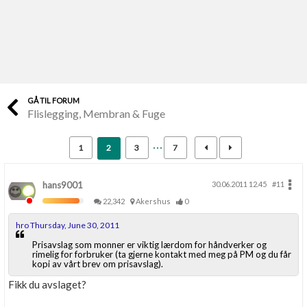
Last opp selv
Ta vare på fargekoder og kvitteringer
Verdi & økonomi
Din største investering
GÅ TIL FORUM
Flislegging, Membran & Fuge
Finn håndverkere
Søk blant 9000 bedrifter
1
2
3
7
Papirer som mangler
Skaff dokumentasjon som mangler
hans9001
30.06.2011 12.45
#11
22,342
Akershus
0
Kundeservice
hro Thursday, June 30, 2011
Få svar på det du lurer på
Prisavslag som monner er viktig lærdom for håndverker og
rimelig for forbruker (ta gjerne kontakt med meg på PM og du får
kopi av vårt brev om prisavslag).
Kom i gang med Boligmappa
Se din bolig? Klikk her
Fikk du avslaget?