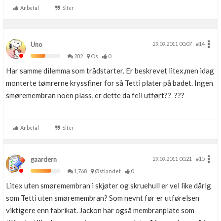
Anbefal
Siter
Uno
29.09.2011 00.07
#14
282
Os
0
Har samme dilemma som trådstarter. Er beskrevet litex,men idag
monterte tømrerne kryssfiner for så Tetti plater på badet. Ingen
smøremembran noen plass, er dette da feil utført?? ???
Anbefal
Siter
gaardern
29.09.2011 00.21
#15
1,768
Østlandet
0
Litex uten smøremembran i skjøter og skruehull er vel like dårlg
som Tetti uten smøremembran? Som nevnt før er utførelsen
viktigere enn fabrikat. Jackon har også membranplate som