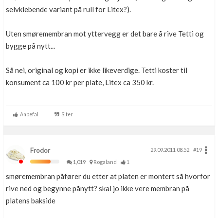
selvklebende variant på rull for Litex?).
Uten smøremembran mot yttervegg er det bare å rive Tetti og
bygge på nytt...
Så nei, original og kopi er ikke likeverdige. Tetti koster til
konsument ca 100 kr per plate, Litex ca 350 kr.
Anbefal
Siter
Frodor
29.09.2011 08.52
#19
1,019
Rogaland
1
smøremembran påfører du etter at platen er montert så hvorfor
rive ned og begynne pånytt? skal jo ikke vere membran på
platens bakside