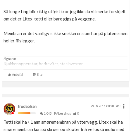
Så lenge ting blir riktig utført tror jeg ikke du vil merke forskjell
om det er Litex, tetti eller bare gips på veggene.
Membran er det vanligvis ikke snekkeren som har på platene men
heller flislegger.
Signatur
Kjøkkenopperatør, bedreviter, stasinvestor
Anbefal
Siter
frodeolsen
29.09.2011 08.28
#18
1,043
Akershus
0
Tetti skal ha \ 1 mm smøremembran på yttervegg, Litex skal ha
smøremembran kun på skruer og skjøter (nå vel også mulig med