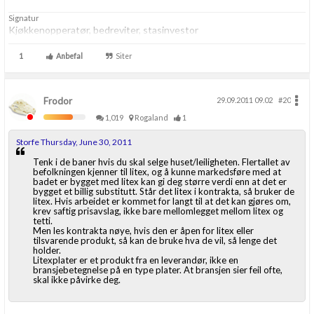
Signatur
Kjøkkenopperatør, bedreviter, stasinvestor
1
Anbefal
Siter
Frodor
29.09.2011 09.02
#20
1,019
Rogaland
1
Storfe Thursday, June 30, 2011
Tenk i de baner hvis du skal selge huset/leiligheten. Flertallet av
befolkningen kjenner til litex, og å kunne markedsføre med at
badet er bygget med litex kan gi deg større verdi enn at det er
bygget et billig substitutt. Står det litex i kontrakta, så bruker de
litex. Hvis arbeidet er kommet for langt til at det kan gjøres om,
krev saftig prisavslag, ikke bare mellomlegget mellom litex og
tetti.
Men les kontrakta nøye, hvis den er åpen for litex eller
tilsvarende produkt, så kan de bruke hva de vil, så lenge det
holder.
Litexplater er et produkt fra en leverandør, ikke en
bransjebetegnelse på en type plater. At bransjen sier feil ofte,
skal ikke påvirke deg.