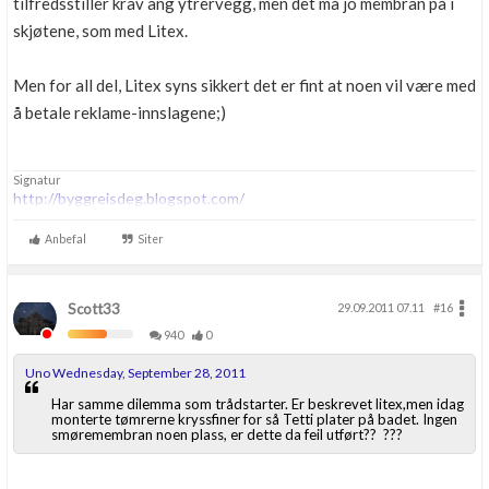
tilfredsstiller krav ang ytrervegg, men det må jo membran på i
skjøtene, som med Litex.
Men for all del, Litex syns sikkert det er fint at noen vil være med
å betale reklame-innslagene;)
Signatur
http://byggreisdeg.blogspot.com/
Anbefal
Siter
Scott33
29.09.2011 07.11
#16
940
0
Uno Wednesday, September 28, 2011
Har samme dilemma som trådstarter. Er beskrevet litex,men idag
monterte tømrerne kryssfiner for så Tetti plater på badet. Ingen
smøremembran noen plass, er dette da feil utført?? ???