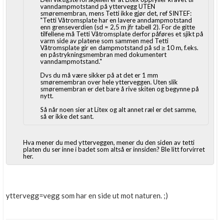
vanndampmotstand på yttervegg UTEN
smøremembran, mens Tetti ikke gjør det, ref SINTEF:
"Tetti Våtromsplate har en lavere anndampmotstand
enn grenseverdien (sd = 2,5 m jfr tabell 2). For de gitte
tilfellene må Tetti Våtromsplate derfor påføres et sjikt på
varm side av platene som sammen med Tetti
Våtromsplate gir en dampmotstand på sd ≥ 10 m, f.eks.
en påstrykningsmembran med dokumentert
vanndampmotstand."
Dvs du må være sikker på at det er 1 mm
smøremembran over hele ytterveggen. Uten slik
smøremembran er det bare å rive skiten og begynne på
nytt.
Så når noen sier at Litex og alt annet ræl er det samme,
så er ikke det sant.
Hva mener du med ytterveggen, mener du den siden av tetti
platen du ser inne i badet som altså er innsiden? Ble litt forvirret
her.
yttervegg=vegg som har en side ut mot naturen. ;)