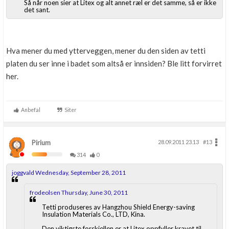
Så når noen sier at Litex og alt annet ræl er det samme, så er ikke
det sant.
Hva mener du med ytterveggen, mener du den siden av tetti
platen du ser inne i badet som altså er innsiden? Ble litt forvirret
her.
Anbefal
Siter
Pirium
28.09.2011 23.13
#13
314
0
joggvald Wednesday, September 28, 2011
frodeolsen Thursday, June 30, 2011
Tetti produseres av Hangzhou Shield Energy-saving
Insulation Materials Co., LTD, Kina.
Den viktigste forskjellen er at Litex oppfyller kravet til