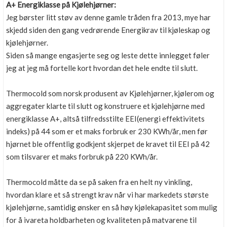
A+ Energiklasse på Kjølehjørner:
Jeg børster litt støv av denne gamle tråden fra 2013, mye har
skjedd siden den gang vedrørende Energikrav til kjøleskap og
kjølehjørner.
Siden så mange engasjerte seg og leste dette innlegget føler
jeg at jeg må fortelle kort hvordan det hele endte til slutt.
Thermocold som norsk produsent av Kjølehjørner, kjølerom og
aggregater klarte til slutt og konstruere et kjølehjørne med
energiklasse A+, altså tilfredsstilte EEI(energi effektivitets
indeks) på 44 som er et maks forbruk er 230 KWh/år, men før
hjørnet ble offentlig godkjent skjerpet de kravet til EEI på 42
som tilsvarer et maks forbruk på 220 KWh/år.
Thermocold måtte da se på saken fra en helt ny vinkling,
hvordan klare et så strengt krav når vi har markedets største
kjølehjørne, samtidig ønsker en så høy kjølekapasitet som mulig
for å ivareta holdbarheten og kvaliteten på matvarene til