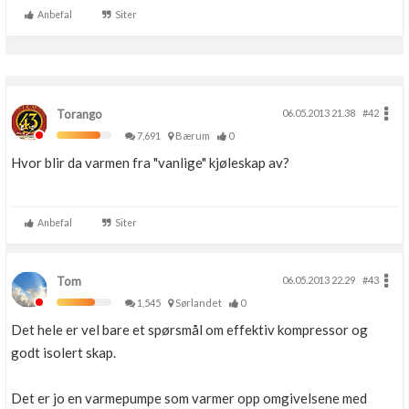
Anbefal
Siter
Boligmappa+
Nytt
Få mer ut av Boligmappa
Torango
06.05.2013 21.38
#42
7,691
Bærum
0
Hvor blir da varmen fra "vanlige" kjøleskap av?
Anbefal
Siter
Tom
06.05.2013 22.29
#43
1,545
Sørlandet
0
Det hele er vel bare et spørsmål om effektiv kompressor og
godt isolert skap.
Det er jo en varmepumpe som varmer opp omgivelsene med