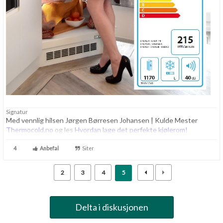
Signatur
Med vennlig hilsen Jørgen Børresen Johansen | Kulde Mester
Thermocold.no
og les
Hvordan lage det perfekte kjølerom!
4
Anbefal
Siter
2
3
4
5
Delta i diskusjonen