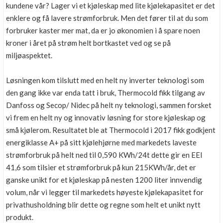
kundene vår? Lager vi et kjøleskap med lite kjølekapasitet er det
enklere og få lavere strømforbruk. Men det fører til at du som
forbruker kaster mer mat, da er jo økonomien i å spare noen
kroner i året på strøm helt bortkastet ved og se på
miljøaspektet.
Løsningen kom tilslutt med en helt ny inverter teknologi som
den gang ikke var enda tatt i bruk, Thermocold fikk tilgang av
Danfoss og Secop/ Nidec på helt ny teknologi, sammen forsket
vi frem en helt ny og innovativ løsning for store kjøleskap og
små kjølerom. Resultatet ble at Thermocold i 2017 fikk godkjent
energiklasse A+ på sitt kjølehjørne med markedets laveste
strømforbruk på helt ned til 0,590 KWh/24t dette gir en EEI
41,6 som tilsier et strømforbruk på kun 215KWh/år, det er
ganske unikt for et kjøleskap på nesten 1200 liter innvendig
volum, når vi legger til markedets høyeste kjølekapasitet for
privathusholdning blir dette og regne som helt et unikt nytt
produkt.