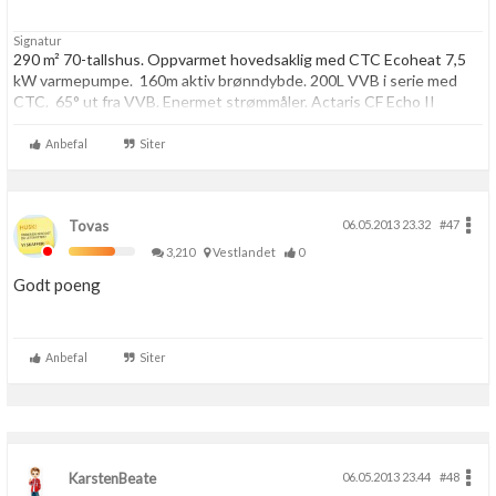
Signatur
290 m² 70-tallshus. Oppvarmet hovedsaklig med CTC Ecoheat 7,5
kW varmepumpe. 160m aktiv brønndybde. 200L VVB i serie med
CTC. 65° ut fra VVB. Enermet strømmåler. Actaris CF Echo II
energimåler.
Anbefal
Siter
Tovas
06.05.2013 23.32
#47
3,210
Vestlandet
0
Godt poeng
Anbefal
Siter
KarstenBeate
06.05.2013 23.44
#48