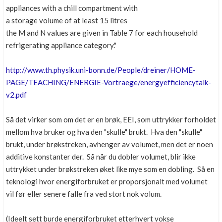
appliances with a chill compartment with
a storage volume of at least 15 litres
the M and N values are given in Table 7 for each household
refrigerating appliance category."
http://www.th.physik.uni-bonn.de/People/dreiner/HOME-
PAGE/TEACHING/ENERGIE-Vortraege/energyefficiencytalk-
v2.pdf
Så det virker som om det er en brøk, EEI, som uttrykker forholdet
mellom hva bruker og hva den "skulle" brukt. Hva den "skulle"
brukt, under brøkstreken, avhenger av volumet, men det er noen
additive konstanter der. Så når du dobler volumet, blir ikke
uttrykket under brøkstreken øket like mye som en dobling. Så en
teknologi hvor energiforbruket er proporsjonalt med volumet
vil før eller senere falle fra ved stort nok volum.
(Ideelt sett burde energiforbruket etterhvert vokse