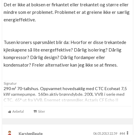
Det er ikke at boksen er firkantet eller trekantet og større eller
mindre som er problemet. Problemet er at greiene ikke er særlig
energieffektive.
Tusen kroners spørsmålet blir da: Hvorfor er disse trekantede
kjleskapene så lite energeffektive? Dårlig isolering? Dårlig
kompressor? Dårlig design? Dårlig fordamper eller
kondensator? Freler alternativer kan jeg ikke se at finnes.
Signatur
290 m² 70-tallshus. Oppvarmet hovedsaklig med CTC Ecoheat 7,5
kW varmepumpe. 160m aktiv brønndybde. 200L VVB i serie med
CTC. 65° ut fra VVB. Enermet strømmåler. Actaris CF Echo II
energimåler.
Anbefal
Siter
KarstenBeate
06.05.2013 22.59
#44