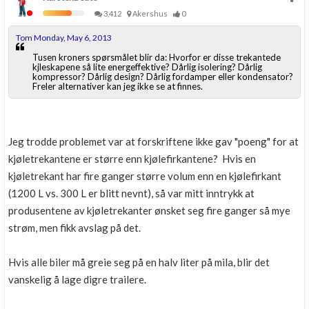
3,412
Akershus
0
Tom Monday, May 6, 2013
Tusen kroners spørsmålet blir da: Hvorfor er disse trekantede
kjleskapene så lite energeffektive? Dårlig isolering? Dårlig
kompressor? Dårlig design? Dårlig fordamper eller kondensator?
Freler alternativer kan jeg ikke se at finnes.
Jeg trodde problemet var at forskriftene ikke gav "poeng" for at
kjøletrekantene er større enn kjølefirkantene? Hvis en
kjøletrekant har fire ganger større volum enn en kjølefirkant
(1200 L vs. 300 L er blitt nevnt), så var mitt inntrykk at
produsentene av kjøletrekanter ønsket seg fire ganger så mye
strøm, men fikk avslag på det.
Hvis alle biler må greie seg på en halv liter på mila, blir det
vanskelig å lage digre trailere.