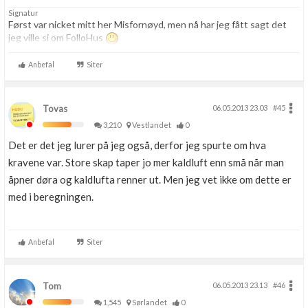
Signatur
Først var nicket mitt her Misfornøyd, men nå har jeg fått sagt det
jeg ville si om FolloHus
Anbefal
Siter
Tovas
06.05.2013 23.03
#45
3,210
Vestlandet
0
Det er det jeg lurer på jeg også, derfor jeg spurte om hva
kravene var. Store skap taper jo mer kaldluft enn små når man
åpner døra og kaldlufta renner ut. Men jeg vet ikke om dette er
med i beregningen.
Anbefal
Siter
Tom
06.05.2013 23.13
#46
1,545
Sørlandet
0