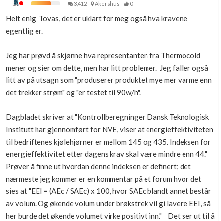
3,412
Akershus
0
Helt enig, Tovas, det er uklart for meg også hva kravene
egentlig er.
Jeg har prøvd å skjønne hva representanten fra Thermocold
mener og sier om dette, men har litt problemer. Jeg faller også
litt av på utsagn som "produserer produktet mye mer varme enn
det trekker strøm" og "er testet til 90w/h".
Dagbladet skriver at "Kontrollberegninger Dansk Teknologisk
Institutt har gjennomført for NVE, viser at energieffektiviteten
til bedriftenes kjølehjørner er mellom 145 og 435. Indeksen for
energieffektivitet etter dagens krav skal være mindre enn 44."
Prøver å finne ut hvordan denne indeksen er definert; det
nærmeste jeg kommer er en kommentar på et forum hvor det
sies at "EEI = (AEc / SAEc) x 100, hvor SAEc blandt annet består
av volum. Og økende volum under brøkstrek vil gi lavere EEI, så
her burde det økende volumet virke positivt inn." Det ser ut til å