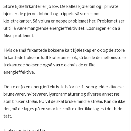
Store kjølefirkanter er jo lov. De kalles kjølerom og i private
hjem er de gjerne dobbelt og trippelt så store som
kjøletrekanter. Så volum er neppe problemet her. Problemet ser
ut til å være manglende energieffektivitet. Løsningen er da å
fikse problemet.
Hvis de små firkantede boksene kalt kjøleskap er ok og de store
firkantede boksene kalt kjølerom er ok, så burde de mellomstore
trekantede boksene også være ok hvis de er like
energieffektive.
Dette er jo en energieffektivitetsforskrift som gjelder diverse
brunevarer, hvitevarer, lysrørarmaturer og diverse annet ræl
som bruker strøm. EU vil de skal bruke mindre strøm. Kan de ikke
det, må de lages på en smartere måte eller ikke lages i det hele
tatt.
tanken er jo fornuftig.....