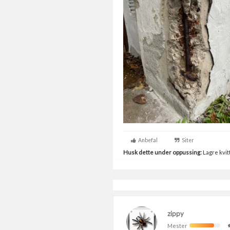
Anbefal
Siter
Husk dette under oppussing:
Lagre kvitt
zippy
Mester