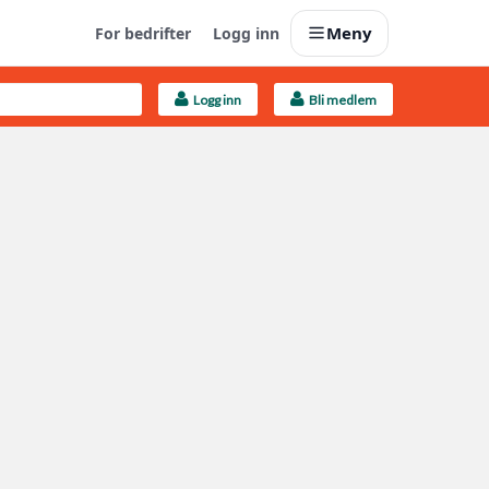
Meny
For bedrifter
Logg inn
Logg inn
Bli medlem
Last opp selv
Ta vare på fargekoder og kvitteringer
Finn håndverkere
Søk blant 9000 bedrifter
Kundeservice
Få svar på det du lurer på
Boligmappa+
Nytt
Få mer ut av Boligmappa