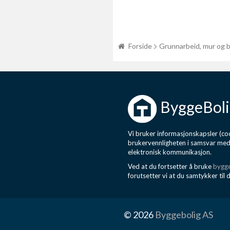
Forside
Grunnarbeid, mur og 
ByggeBoli
Vi bruker informasjonskapsler (coo
brukervennligheten i samsvar me
elektronisk kommunikasjon.
Ved at du fortsetter å bruke
bygge
forutsetter vi at du samtykker til 
© 2026
Byggebolig AS