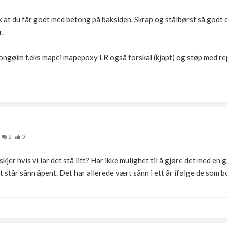
 at du får godt med betong på baksiden. Skrap og stålbørst så godt d
r.
ngøim f.eks mapei mapepoxy LR også forskal (kjapt) og støp med r
2
0
kjer hvis vi lar det stå litt? Har ikke mulighet til å gjøre det med en 
 står sånn åpent. Det har allerede vært sånn i ett år ifølge de som b