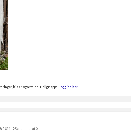
eringer, bilder og avtaler i Boligmappa.
Logg inn her
5,834
Sørlandet
0