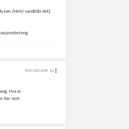
u kan. (Helst sandblås det).
epasjonsbetong.
03.07.2025 20.49
#2
gang. Hva er
or her. mvh