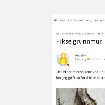
Forside
Grunnarbeid, mur og 
144
GRUNNARBEID, MUR OG BETONG
Fikse grunnmur
Annelily
Fersking
Hei, vi har et hushjørne ved kje
bør jeg gå frem for å fikse dett