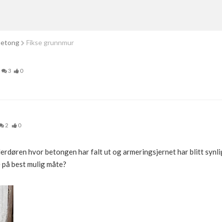
betong
Fikse grunnmur
3
0
2
0
llerdøren hvor betongen har falt ut og armeringsjernet har blitt synl
e på best mulig måte?