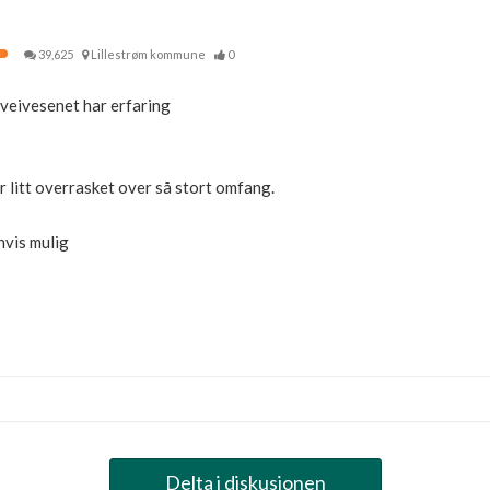
39,625
Lillestrøm kommune
0
 veivesenet har erfaring
er litt overrasket over så stort omfang.
hvis mulig
Delta i diskusjonen