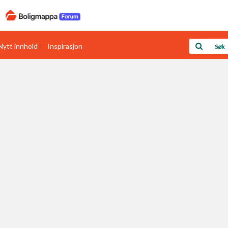
Nytt innhold
Inspirasjon
Boligens papirer
Den enkleste måten å få papirene i orden
rav
Verdi & økonomi
Din største investering
Papirer som mangler
Skaff dokumentasjon som mangler
Kom i gang med Boligmappa
Se din bolig? Klikk her