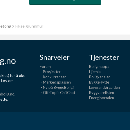
betong
Fikse grunnmur
Snarveier
Tjenester
g.no
Forum
Boligmappa
- Prosjekter
Hjemla
kies) for å øke
- Konkurranser
Boligkanalen
d Lov om
- Markedsplassen
ByggeHytte
- Ny på ByggeBolig?
Leverandørguiden
- Off-Topic ChitChat
Byggvarelisten
bolig.no
,
Energiportalen
dette.