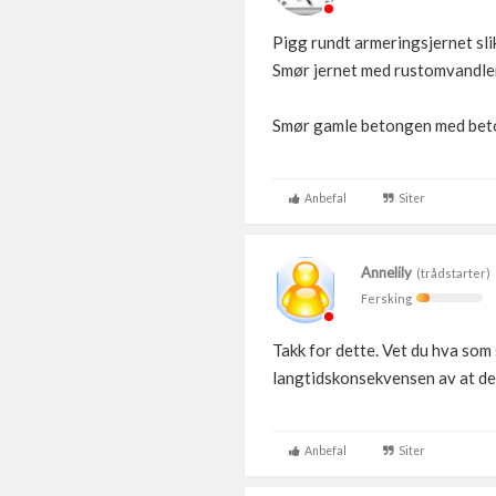
Pigg rundt armeringsjernet slik
Smør jernet med rustomvandle
Smør gamle betongen med beto
Anbefal
Siter
Annelily
(trådstarter)
Fersking
Takk for dette. Vet du hva som s
langtidskonsekvensen av at det
Anbefal
Siter