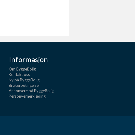
Informasjon
Om ByggeBolig
Kontakt oss
Ny på ByggeBolig
Brukerbetingelser
Annonsere på ByggeBolig
Personvernerklæring