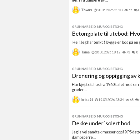
her. Fra tidligere av ...
Thwas
20.05.2026 21:03
55
0
GRUNNARBEID, MUR OG BETONG
Betongplate til utebod: Hv
Hei! Jeg har tenkt å bygge en bod på en g
Tama
20.05.2026 18:12
73
0
GRUNNARBEID, MUR OG BETONG
Drenering og oppigging av kj
Har kjøpt ett hus fra 1960 tallet med en r
grader ...
kriss91
19.05.2026 23:34
68
GRUNNARBEID, MUR OG BETONG
Dekke under isolert bod
Jeg la vei sandtak masser oppå XPS dette 
dampsperre ...