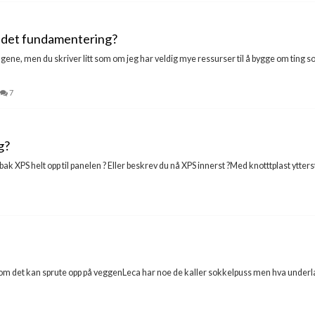
s det fundamentering?
e, men du skriver litt som om jeg har veldig mye ressurser til å bygge om ting som po
7
g?
k XPS helt opp til panelen ? Eller beskrev du nå XPS innerst ?Med knotttplast ytterst 
om det kan sprute opp på veggenLeca har noe de kaller sokkelpuss men hva underlag