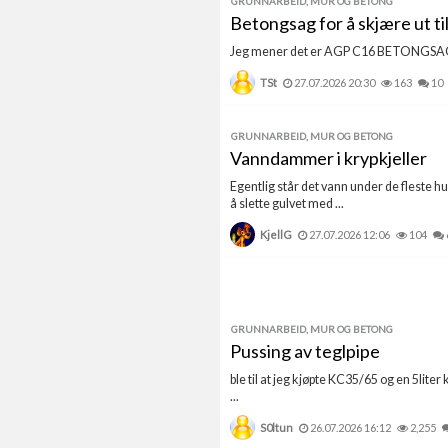
GRUNNARBEID, MUR OG BETONG
Betongsag for å skjære ut ti
Jeg mener det er AGP C16 BETONGSAG
TSt
27.07.2026 20:30
163
10
GRUNNARBEID, MUR OG BETONG
Vanndammer i krypkjeller
Egentlig står det vann under de fleste h
å slette gulvet med ...
KjellG
27.07.2026 12:06
104
GRUNNARBEID, MUR OG BETONG
Pussing av teglpipe
ble til at jeg kjøpte KC35/65 og en 5liter
...
S0ltun
26.07.2026 16:12
2,255