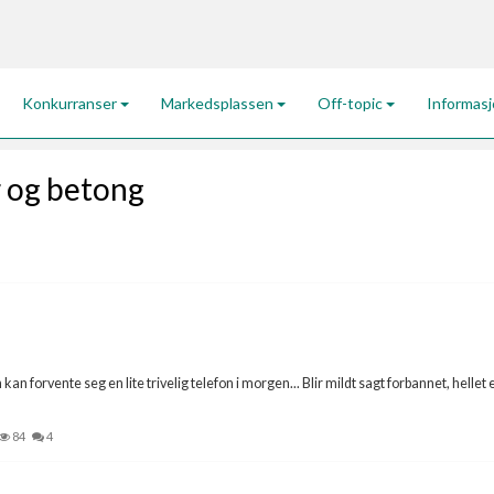
Konkurranser
Markedsplassen
Off-topic
Informas
 og betong
an forvente seg en lite trivelig telefon i morgen... Blir mildt sagt forbannet, hellet
84
4