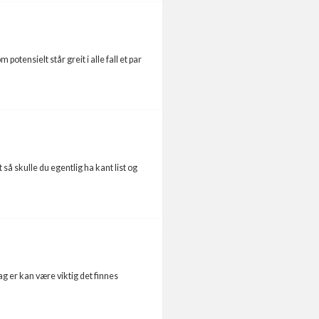
tensielt står greit i alle fall et par
så skulle du egentlig ha kant list og
 er kan være viktig det finnes