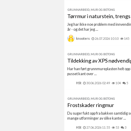
GRUNNARBEID, MUR OG BETONG
Tørrmur i naturstein, treng
Jeg har ikke noe problem med innvendingen
år - og det har jeg ...
knooters
26.07.2026 10:10
145
GRUNNARBEID, MUR OG BETONG
Tildekking av XPS nødvendi
Har han ført grunnmureplasten helt opp ba
pusset kant over ...
HSt
30.06.2026 02:49
104
5
GRUNNARBEID, MUR OG BETONG
Frostskader ringmur
Du suger fukt opp fra bakken samtidig s
mange utforminger av slike kanter ...
HSt
27.06.2026 11:55
53
3