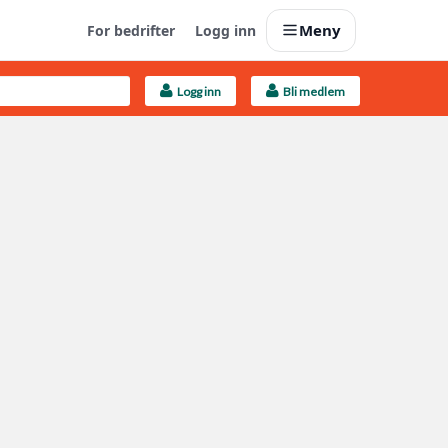
Meny
For bedrifter
Logg inn
Logg inn
Bli medlem
Last opp selv
Ta vare på fargekoder og kvitteringer
Finn håndverkere
Søk blant 9000 bedrifter
Kundeservice
Få svar på det du lurer på
Boligmappa+
Nytt
Få mer ut av Boligmappa