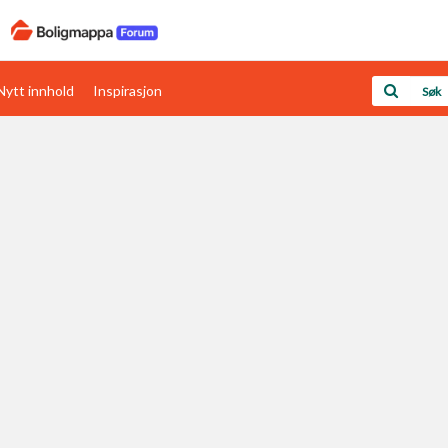
Nytt innhold
Inspirasjon
Boligens papirer
Den enkleste måten å få papirene i orden
rav
Verdi & økonomi
Din største investering
Papirer som mangler
Skaff dokumentasjon som mangler
Kom i gang med Boligmappa
Se din bolig? Klikk her