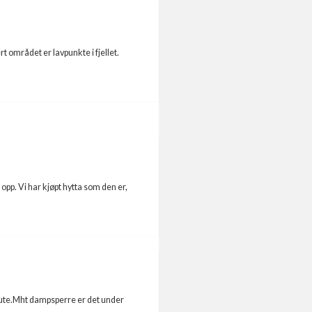
t området er lavpunkte i fjellet.
opp. Vi har kjøpt hytta som den er,
en ute.Mht dampsperre er det under