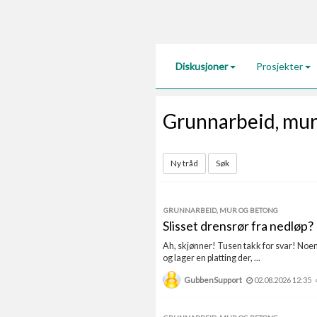
Diskusjoner
Prosjekter
Grunnarbeid, mur
Ny tråd
Søk
GRUNNARBEID, MUR OG BETONG
Slisset drensrør fra nedløp?
Ah, skjønner! Tusen takk for svar! Noen k
og lager en platting der, ...
GubbenSupport
02.08.2026 12:35