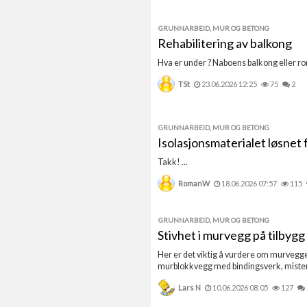
GRUNNARBEID, MUR OG BETONG
Rehabilitering av balkong
Hva er under ? Naboens balkong eller rom 
TSt
23.06.2026 12:25
75
2
GRUNNARBEID, MUR OG BETONG
Isolasjonsmaterialet løsnet
Takk! ...
RomanW
18.06.2026 07:57
115
GRUNNARBEID, MUR OG BETONG
Stivhet i murvegg på tilbygg
Her er det viktig å vurdere om murveggen
murblokkvegg med bindingsverk, mister 
Lars N
10.06.2026 08:05
127