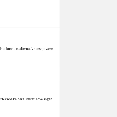
. Her kunne et alternativ kanskje være
 blir noe kaldere i været. er vel ingen