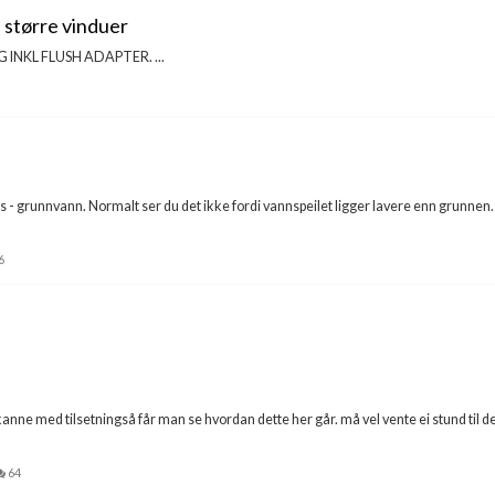
l større vinduer
 INKL FLUSH ADAPTER. ...
us - grunnvann. Normalt ser du det ikke fordi vannspeilet ligger lavere enn grunnen
6
 kanne med tilsetningså får man se hvordan dette her går. må vel vente ei stund til det
64