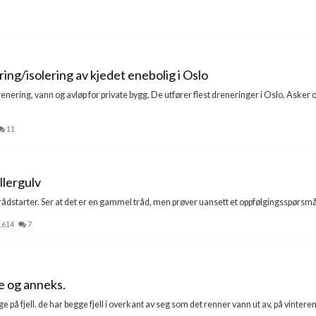
ing/isolering av kjedet enebolig i Oslo
nering, vann og avløp for private bygg. De utfører flest dreneringer i Oslo, Asker
11
llergulv
starter. Ser at det er en gammel tråd, men prøver uansett et oppfølgingsspørsmål:
,614
7
e og anneks.
 på fjell. de har begge fjell i overkant av seg som det renner vann ut av, på vinteren