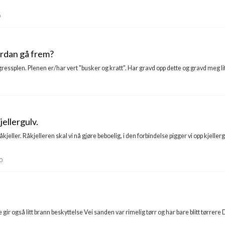
ordan gå frem?
ressplen. Plenen er/har vert "busker og kratt". Har gravd opp dette og gravd meg litt 
ellergulv.
åkjeller. Råkjelleren skal vi nå gjøre beboelig, i den forbindelse pigger vi opp kjelle
0
gir også litt brann beskyttelse Vei sanden var rimelig tørr og har bare blitt tørrere