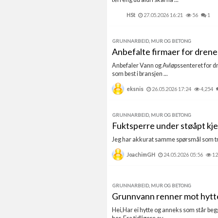
HSt
27.05.2026 16:21
56
1
GRUNNARBEID, MUR OG BETONG
Anbefalte firmaer for drener
Anbefaler Vann og Avløpssenteret for dre
som best i bransjen ...
eksnis
26.05.2026 17:24
4,254
GRUNNARBEID, MUR OG BETONG
Fuktsperre under støåpt kje
Jeg har akkurat samme spørsmål som tråd
JoachimGH
24.05.2026 05:56
12
GRUNNARBEID, MUR OG BETONG
Grunnvann renner mot hytt
Hei,Har ei hytte og anneks som står begge