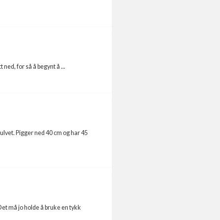
ned, for så å begynt å ...
rgulvet. Pigger ned 40 cm og har 45
 Det må jo holde å bruke en tykk