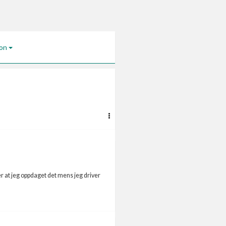
jon
 er at jeg oppdaget det mens jeg driver