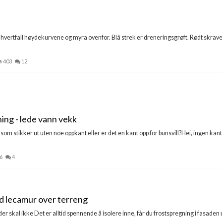
u hvertfall høydekurvene og myra ovenfor. Blå strek er dreneringsgrøft. Rødt skraver
403
12
ing - lede vann vekk
som stikker ut uten noe oppkant eller er det en kant opp for bunsvill?Hei, ingen kant 
6
4
d lecamur over terreng
der skal ikke Det er alltid spennende å isolere inne, får du frostspregning i fasad