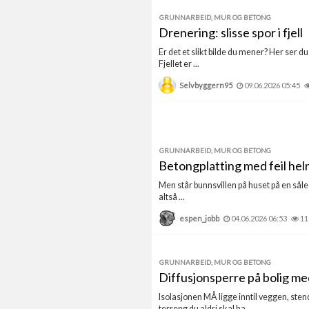
GRUNNARBEID, MUR OG BETONG
Drenering: slisse spor i fjell
Er det et slikt bilde du mener? Her ser d
Fjellet er ...
Selvbyggern95
09.06.2026 05:45
GRUNNARBEID, MUR OG BETONG
Betongplatting med feil heln
Men står bunnsvillen på huset på en såle 
altså ...
espen_jobb
04.06.2026 06:53
11
GRUNNARBEID, MUR OG BETONG
Diffusjonsperre på bolig me
Isolasjonen MÅ ligge inntil veggen, sten
terreng du aldri skal ha ...