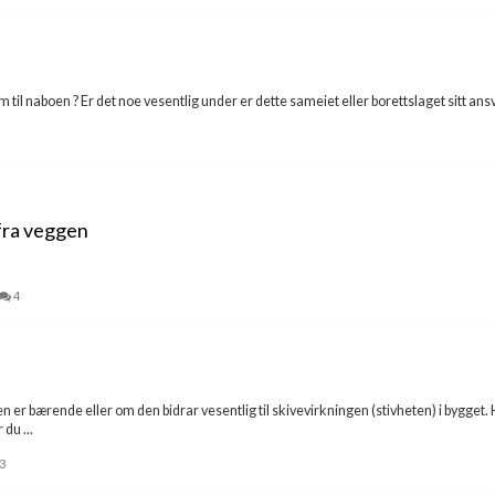
til naboen ? Er det noe vesentlig under er dette sameiet eller borettslaget sitt ansva
 fra veggen
4
 er bærende eller om den bidrar vesentlig til skivevirkningen (stivheten) i bygget.
du ...
3