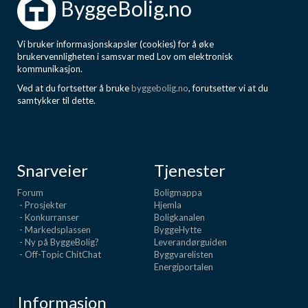
ByggeBolig.no
Vi bruker informasjonskapsler (cookies) for å øke
brukervennligheten i samsvar med Lov om elektronisk
kommunikasjon.
Ved at du fortsetter å bruke
byggebolig.no
, forutsetter vi at du
samtykker til dette.
Snarveier
Tjenester
Forum
Boligmappa
- Prosjekter
Hjemla
- Konkurranser
Boligkanalen
- Markedsplassen
ByggeHytte
- Ny på ByggeBolig?
Leverandørguiden
- Off-Topic ChitChat
Byggvarelisten
Energiportalen
Informasjon