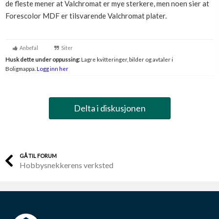
de fleste mener at Valchromat er mye sterkere, men noen sier at
Boligmappa+
Forescolor MDF er tilsvarende Valchromat plater.
Nytt
Få mer ut av Boligmappa
Anbefal
Siter
Husk dette under oppussing:
Lagre kvitteringer, bilder og avtaler i
Boligmappa.
Logg inn her
Delta i diskusjonen
GÅ TIL FORUM
Hobbysnekkerens verksted