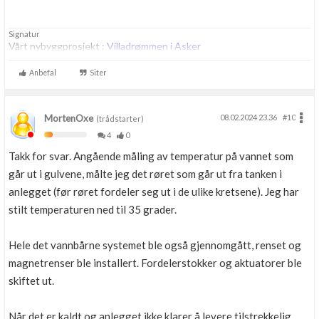
Signatur
Vårt nybyggprosjekt :
Villadrømmen i Asker
Anbefal
Siter
MortenOxe
08.02.2024 23.36
#10
(trådstarter)
4
0
Takk for svar. Angående måling av temperatur på vannet som
går ut i gulvene, målte jeg det røret som går ut fra tanken i
anlegget (før røret fordeler seg ut i de ulike kretsene). Jeg har
stilt temperaturen ned til 35 grader.
Hele det vannbårne systemet ble også gjennomgått, renset og
magnetrenser ble installert. Fordelerstokker og aktuatorer ble
skiftet ut.
Når det er kaldt og anlegget ikke klarer å levere tilstrekkelig