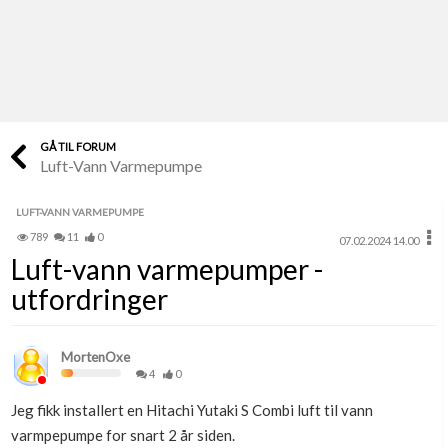
Last opp selv
Ta vare på fargekoder og kvitteringer
Verdi & økonomi
Din største investering
GÅ TIL FORUM
Luft-Vann Varmepumpe
Finn håndverkere
Søk blant 9000 bedrifter
LUFT-VANN VARMEPUMPE
789
11
0
07.02.2024 14.00
Papirer som mangler
Luft-vann varmepumper -
Skaff dokumentasjon som mangler
utfordringer
Kundeservice
Få svar på det du lurer på
MortenOxe
4
0
Kom i gang med Boligmappa
Jeg fikk installert en Hitachi Yutaki S Combi luft til vann
Se din bolig? Klikk her
varmpepumpe for snart 2 år siden.