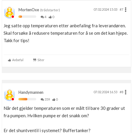
MortenOxe
07.02.2024 15.03
#7
(trådstarter)
4
0
Jeg satte opp temperaturen etter anbefaling fra leverandøren.
Skal forsøke å redusere temperaturen for å se om det kan hjepe.
Takk for tips!
Anbefal
Siter
Handymannen
07.02.2024 16.53
#8
359
0
Når det gjelder temperaturen som er målt til bare 30 grader ut
fra pumpen. Hvilken pumpe er det snakk om?
Er det shuntventil i systemet? Buffertanker?