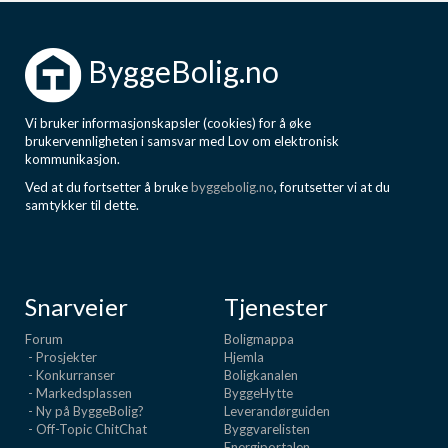
ByggeBolig.no
Vi bruker informasjonskapsler (cookies) for å øke
brukervennligheten i samsvar med Lov om elektronisk
kommunikasjon.
Ved at du fortsetter å bruke
byggebolig.no
, forutsetter vi at du
samtykker til dette.
Snarveier
Tjenester
Forum
Boligmappa
- Prosjekter
Hjemla
- Konkurranser
Boligkanalen
- Markedsplassen
ByggeHytte
- Ny på ByggeBolig?
Leverandørguiden
- Off-Topic ChitChat
Byggvarelisten
Energiportalen