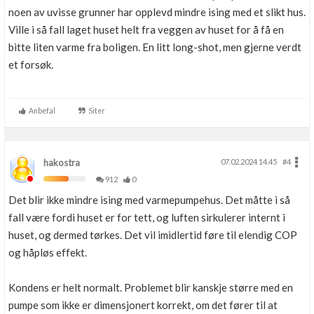
noen av uvisse grunner har opplevd mindre ising med et slikt hus.
Ville i så fall laget huset helt fra veggen av huset for å få en
bitte liten varme fra boligen. En litt long-shot, men gjerne verdt
et forsøk.
Anbefal
Siter
hakostra
07.02.2024 14.45
#4
912
0
Det blir ikke mindre ising med varmepumpehus. Det måtte i så
fall være fordi huset er for tett, og luften sirkulerer internt i
huset, og dermed tørkes. Det vil imidlertid føre til elendig COP
og håpløs effekt.
Kondens er helt normalt. Problemet blir kanskje større med en
pumpe som ikke er dimensjonert korrekt, om det fører til at