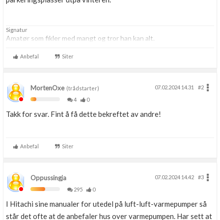
Signatur
Amatør som fikler med mangt og tror han kan alt.
Anbefal
Siter
MortenOxe
07.02.2024 14.31
#2
(trådstarter)
4
0
Takk for svar. Fint å få dette bekreftet av andre!
Anbefal
Siter
Oppussingja
07.02.2024 14.42
#3
295
0
I Hitachi sine manualer for utedel på luft-luft-varmepumper så
står det ofte at de anbefaler hus over varmepumpen. Har sett at