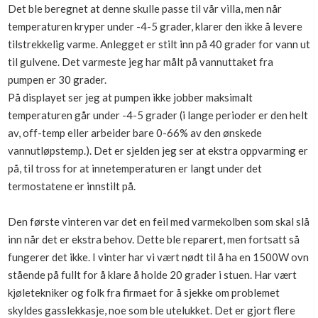
Det ble beregnet at denne skulle passe til vår villa, men når
Boligmappa+
temperaturen kryper under -4-5 grader, klarer den ikke å levere
Nytt
Få mer ut av Boligmappa
tilstrekkelig varme. Anlegget er stilt inn på 40 grader for vann ut
til gulvene. Det varmeste jeg har målt på vannuttaket fra
pumpen er 30 grader.
På displayet ser jeg at pumpen ikke jobber maksimalt
temperaturen går under -4-5 grader (i lange perioder er den helt
av, off-temp eller arbeider bare 0-66% av den ønskede
vannutløpstemp.). Det er sjelden jeg ser at ekstra oppvarming er
på, til tross for at innetemperaturen er langt under det
termostatene er innstilt på.
Den første vinteren var det en feil med varmekolben som skal slå
inn når det er ekstra behov. Dette ble reparert, men fortsatt så
fungerer det ikke. I vinter har vi vært nødt til å ha en 1500W ovn
stående på fullt for å klare å holde 20 grader i stuen. Har vært
kjøletekniker og folk fra firmaet for å sjekke om problemet
skyldes gasslekkasje, noe som ble utelukket. Det er gjort flere