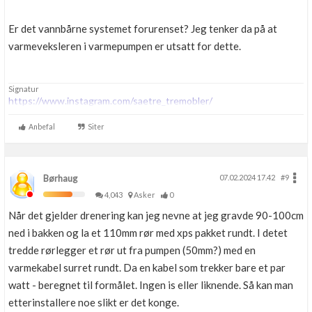
Er det vannbårne systemet forurenset? Jeg tenker da på at
varmeveksleren i varmepumpen er utsatt for dette.
Signatur
https://www.instagram.com/saetre_tremobler/
Anbefal
Siter
Børhaug
07.02.2024 17.42
#9
4,043
Asker
0
Når det gjelder drenering kan jeg nevne at jeg gravde 90-100cm
ned i bakken og la et 110mm rør med xps pakket rundt. I detet
tredde rørlegger et rør ut fra pumpen (50mm?) med en
varmekabel surret rundt. Da en kabel som trekker bare et par
watt - beregnet til formålet. Ingen is eller liknende. Så kan man
etterinstallere noe slikt er det konge.