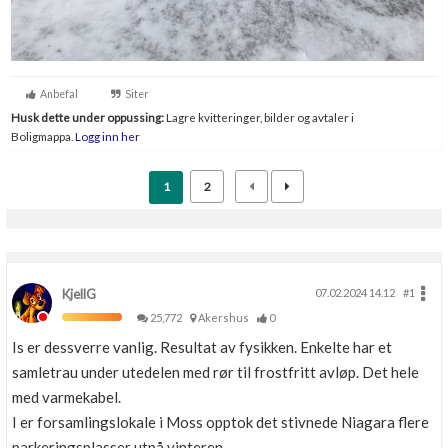
Anbefal
Siter
Husk dette under oppussing:
Lagre kvitteringer, bilder og avtaler i
Boligmappa.
Logg inn her
1
2
KjellG
07.02.2024 14.12
#1
25,772
Akershus
0
Is er dessverre vanlig. Resultat av fysikken. Enkelte har et
samletrau under utedelen med rør til frostfritt avløp. Det hele
med varmekabel.
I er forsamlingslokale i Moss opptok det stivnede Niagara flere
parkeringsplasser utpå vinteren.