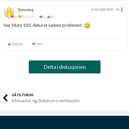
Remming
10.02.2024 08.41
#4
1
0
Har Muto 100. Akkurat samme problemet..
Anbefal
Siter
Delta i diskusjonen
GÅ TIL FORUM
Mekanisk og Balansert ventilasjon