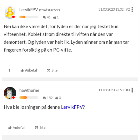
LervikFPV
31.03.2023 13.02
#2
(trådstarter)
41
1
Nei kan ikke være det, for lyden er der når jeg testet kun
vifteenhet. Koblet strøm direkte til viften når den var
demontert. Og lyden var helt lik. Lyden minner om når man tar
fingeren forsiktig på en PC-vifte.
1
Anbefal
Siter
hawthorne
11.08.2023 23.58
#3
152
0
Hva ble løsningen på denne
LervikFPV
?
Anbefal
Siter