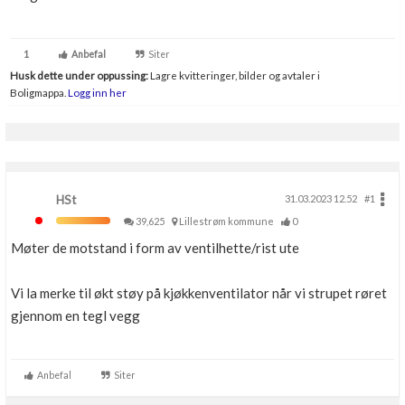
1
Anbefal
Siter
Husk dette under oppussing:
Lagre kvitteringer, bilder og avtaler i
Boligmappa.
Logg inn her
HSt
31.03.2023 12.52
#1
39,625
Lillestrøm kommune
0
Møter de motstand i form av ventilhette/rist ute
Vi la merke til økt støy på kjøkkenventilator når vi strupet røret
gjennom en tegl vegg
Anbefal
Siter