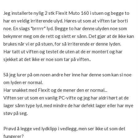
Boligmappa+
Nytt
Jeg installerte nylig 2 stk Flexit Muto 160 i stuen og begge to
Få mer ut av Boligmappa
har en veldig irriterende ulyd. Høres ut som at viften tar borti
noe. En slags "brrrrr" lyd. Begge to har denne ulyden noe som
bekymrer meg om de rett og slett er sånn. Det gjør at de ikke kan
brukes når vi er på stuen, for så irriterende er denne lyden.
Har tatt ut viften og testet de uten at de er montert og har
sjekket at det ikke er noe som tar på viften..
Så jeg lurer på om noen andre her inne har denne som kan si noe
om lyden er normal.
Har snakket med Flexit og de mener den er normal...
Viften ser ut som en vanlig PC-vifte og jeg har aldri hørt at de
lager sånn type lyd, med mindre de har defekt lager eller har mye
støv på seg.
Prøvd å legge ved lydklipp i vedlegg, men ser ikke ut som det
fungerer?