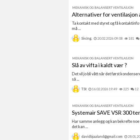
MEKANISK OG BALANSERT VENTILASJON
Alternativer for ventilasjon
Ta kontakt med styret og få kontaktinfo t
må ...
Siv.Ing.
20.02.2026 09:08
181
MEKANISK OG BALANSERT VENTILASJON
Slå av vifta i kaldt vær ?
Det vil jo bli vått når det først kondens
så ...
TSt
16.02.2026 19:49
225
12
MEKANISK OG BALANSERT VENTILASJON
Systemair SAVE VSR 300 te
Har samme anlegg og kan bekrefte noe off
det kan ...
davidbjaaland@gmail.com
28.01.2