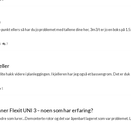
n
punkt ellers så har du jo problemet med tallene dine her, 3m3/t er jo en boks på 1.5
4
7
eller
lite hakk videre i planleggingen. I kjelleren har jeg også et bassengrom. Det er du
1
ner Flexit UNI 3 – noen som har erfaring?
re som lurer...Demonterte rotor og det var åpenbart lageret som var problemet. Løs