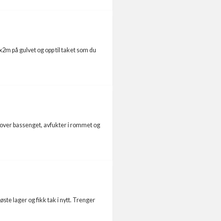
x2m på gulvet og opp til taket som du
k over bassenget, avfukter i rommet og
te lager og fikk tak i nytt. Trenger