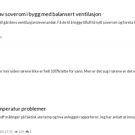
 av soverom i bygg med balansert ventilasjon
il gårdens ventilasjonsleverandør. Få de til å legge tilluft til nytt soverom og foret
6
erer inni siden rørene ikke er helt 100% tette for vann. Men er det sug i rørene er d
mperatur problemer
 målinger på faktisk ute temp og hva anlegget rapporterer. Jeg har antatt at innsug
026 17:31
119
1