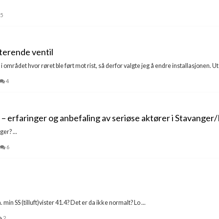
5
terende ventil
 området hvor røret ble ført mot rist, så derfor valgte jeg å endre installasjonen. Ut
4
tg – erfaringer og anbefaling av seriøse aktører i Stavange
er? ...
6
min SS (tilluft)vister 41.4? Det er da ikke normalt? Lo ...
2