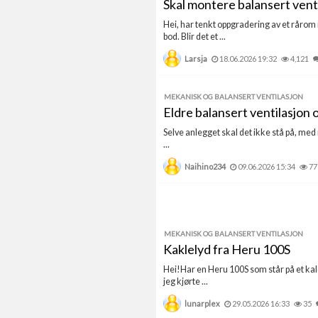
Skal montere balansert ventil
Hei, har tenkt oppgradering av et rårom 
bod. Blir det et ...
Larsja
18.06.2026 19:32
4,121
MEKANISK OG BALANSERT VENTILASJON
Eldre balansert ventilasjon o
Selve anlegget skal det ikke stå på, med
...
Naihino234
09.06.2026 15:34
77
MEKANISK OG BALANSERT VENTILASJON
Kaklelyd fra Heru 100S
Hei!Har en Heru 100S som står på et kaldl
jeg kjørte ...
lunarplex
29.05.2026 16:33
35