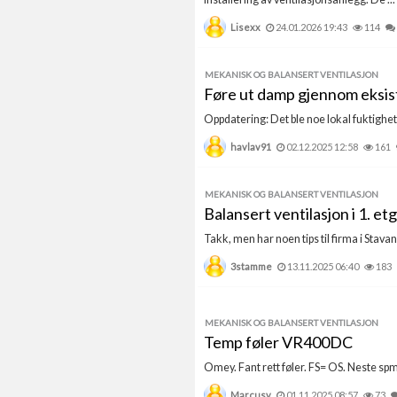
Lisexx
24.01.2026 19:43
114
MEKANISK OG BALANSERT VENTILASJON
Føre ut damp gjennom eksis
Oppdatering: Det ble noe lokal fuktighet i
havlav91
02.12.2025 12:58
161
MEKANISK OG BALANSERT VENTILASJON
Balansert ventilasjon i 1. e
Takk, men har noen tips til firma i Stavang
3stamme
13.11.2025 06:40
183
MEKANISK OG BALANSERT VENTILASJON
Temp føler VR400DC
Omey. Fant rett føler. FS= OS. Neste spm. 
Marcusv
01.11.2025 08:57
73