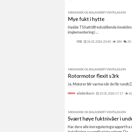
MEKANISK OG BALANSERT VENTILASJON
Mye fukt i hytte
Hadde TS hatt tilfredsstillende inneklima 
implementering i ...
HSt
26.01.2026 20:40
284
20
MEKANISK OG BALANSERT VENTILASJON
Rotormotor flexit s3rk
Ja. Motorer blir varme når de får rundt.D
elektrikern
25.01.2026 17:17
4
MEKANISK OG BALANSERT VENTILASJON
Svært høye fuktnivåer i un
Har dere alle innreguleringsrapport fra 
installering av ventilasjonsanlegg. De ...