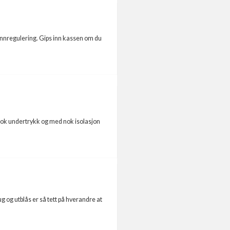
a innregulering. Gips inn kassen om du
et nok undertrykk og med nok isolasjon
 og utblås er så tett på hverandre at