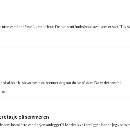
uten ventiler så var ikke noe brutt De har brutt funksjon kravet som er satt i Tek så e
e skal ikke bli så varme at du brenner deg når du tar på dem.Da er det noe feil. ...
2
1
deretasje på sommeren
de som installerte ventilasjonsanlegget? Hvis det ikke foreligger, hadde jeg konta