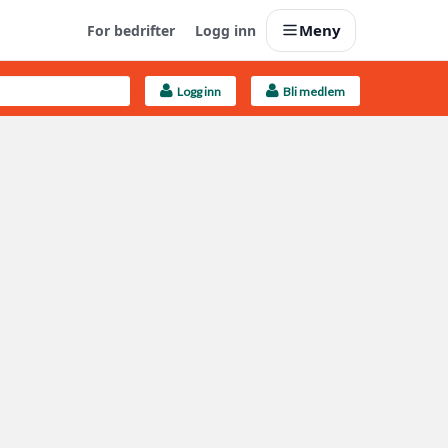
Meny
For bedrifter
Logg inn
Logg inn
Bli medlem
Last opp selv
Ta vare på fargekoder og kvitteringer
Finn håndverkere
Søk blant 9000 bedrifter
Kundeservice
Få svar på det du lurer på
Boligmappa+
Nytt
Få mer ut av Boligmappa