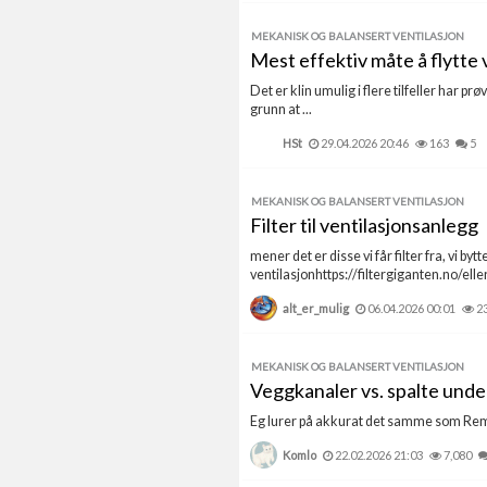
MEKANISK OG BALANSERT VENTILASJON
Mest effektiv måte å flytte
Det er klin umulig i flere tilfeller har p
grunn at ...
HSt
29.04.2026 20:46
163
5
MEKANISK OG BALANSERT VENTILASJON
Filter til ventilasjonsanlegg
mener det er disse vi får filter fra, vi 
ventilasjonhttps://filtergiganten.no/eller 
alt_er_mulig
06.04.2026 00:01
2
MEKANISK OG BALANSERT VENTILASJON
Veggkanaler vs. spalte unde
Eg lurer på akkurat det samme som Remo 
Komlo
22.02.2026 21:03
7,080