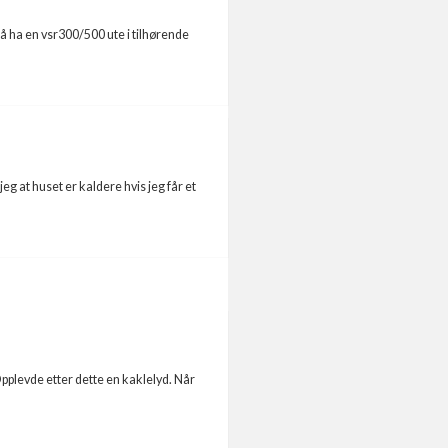
å ha en vsr300/500 ute i tilhørende
g at huset er kaldere hvis jeg får et
Opplevde etter dette en kaklelyd. Når