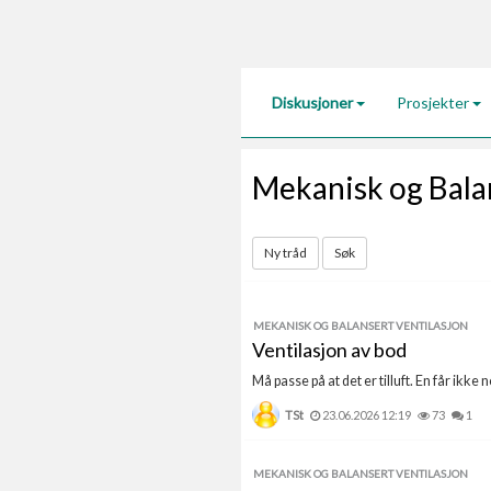
Diskusjoner
Prosjekter
Mekanisk og Balan
Ny tråd
Søk
MEKANISK OG BALANSERT VENTILASJON
Ventilasjon av bod
Må passe på at det er tilluft. En får ikke 
TSt
23.06.2026 12:19
73
1
MEKANISK OG BALANSERT VENTILASJON