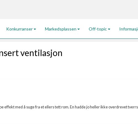
Konkurranser
Markedsplassen
Off-topic
Informas
sert ventilasjon
noe effekt med å suge fra et ellers tett rom. En hadde jo heller ikke overdrevet tverrsn