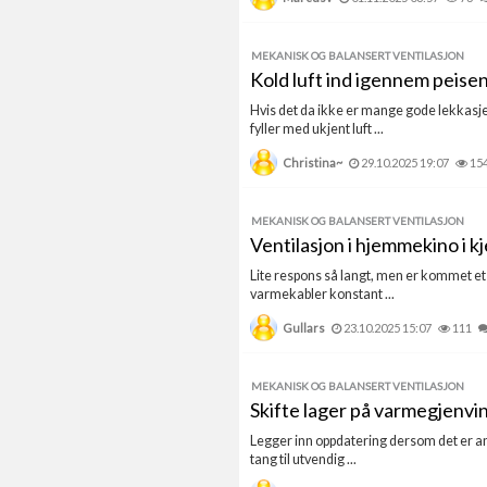
MEKANISK OG BALANSERT VENTILASJON
Kold luft ind igennem peise
Hvis det da ikke er mange gode lekkasje 
fyller med ukjent luft ...
Christina~
29.10.2025 19:07
15
MEKANISK OG BALANSERT VENTILASJON
Ventilasjon i hjemmekino i kj
Lite respons så langt, men er kommet et 
varmekabler konstant ...
Gullars
23.10.2025 15:07
111
MEKANISK OG BALANSERT VENTILASJON
Skifte lager på varmegjenvin
Legger inn oppdatering dersom det er and
tang til utvendig ...