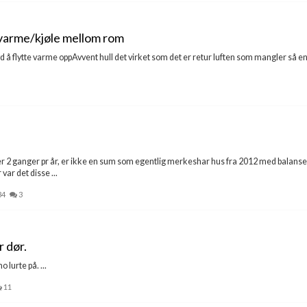
 varme/kjøle mellom rom
røvd å flytte varme oppAvvent hull det virket som det er retur luften som mangler så e
bytter 2 ganger pr år, er ikke en sum som egentlig merkeshar hus fra 2012 med balanse
var det disse ...
34
3
r dør.
lurte på. ...
11