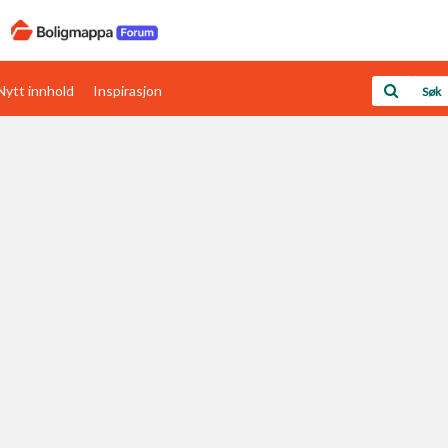
Nytt innhold
Inspirasjon
Boligens papirer
Den enkleste måten å få papirene i orden
rav
Verdi & økonomi
Din største investering
Papirer som mangler
Skaff dokumentasjon som mangler
Kom i gang med Boligmappa
Se din bolig? Klikk her