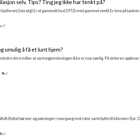
asjon selv. Tips? Ting jeg ikke har tenkt på?
i kjelleren(1ste etg) Er et gammelt hus(1972) med gammel ventil.Er inne på tanken 
47
g umulig å få et lunt hjem?
 mindre dere måler at varmegjenvinningen ikke er noe særlig. På vinteren opplever je
2
oft.Byttet børster og pakninger i overgang mot rotor samt bytte til kilereim i fjor. 
0