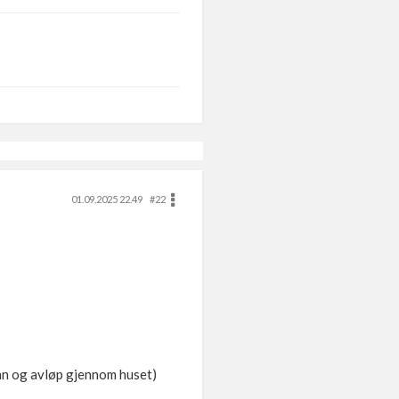
01.09.2025 22.49
#22
vann og avløp gjennom huset)