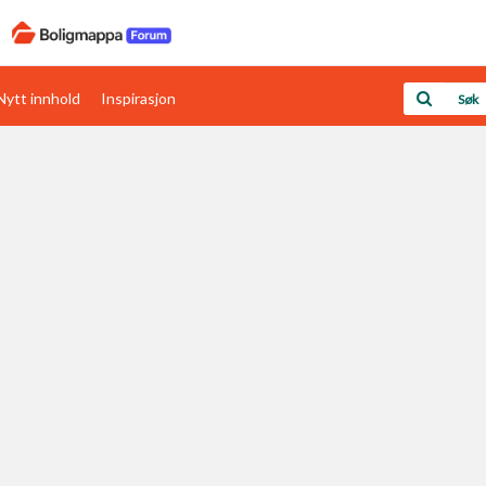
Nytt innhold
Inspirasjon
Boligens papirer
Den enkleste måten å få papirene i orden
rav
Verdi & økonomi
Din største investering
Papirer som mangler
Skaff dokumentasjon som mangler
Kom i gang med Boligmappa
Se din bolig? Klikk her