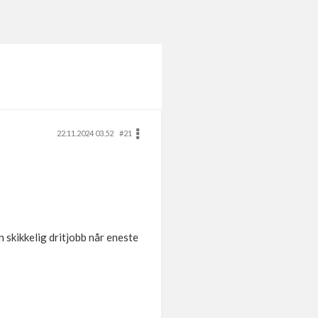
22.11.2024 03.52
#21
 skikkelig dritjobb når eneste