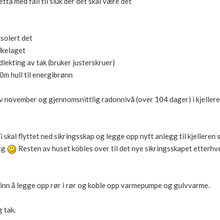
tta med fall til sluk der det skal være det
isolert det
elkelaget
dlekting av tak (bruker justerskruer)
80m hull til energibrønn
v november og gjennomsnittlig radonnivå (over 104 dager) i kjelleren
 skal flyttet ned sikringsskap og legge opp nytt anlegg til kjelleren 
etg
Resten av huset kobles over til det nye sikringsskapet etterhv
r inn å legge opp rør i rør og koble opp varmepumpe og gulvvarme.
g tak.