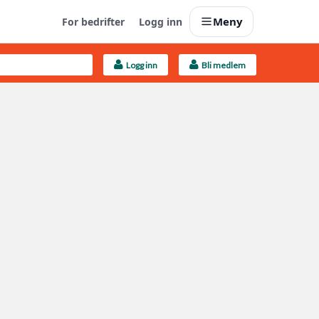
Meny
For bedrifter
Logg inn
Logg inn
Bli medlem
Last opp selv
Ta vare på fargekoder og kvitteringer
Finn håndverkere
Søk blant 9000 bedrifter
Kundeservice
Få svar på det du lurer på
Boligmappa+
Nytt
Få mer ut av Boligmappa