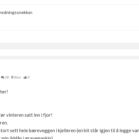
nredningssnekker.
18
Voss
0
her!
før vinteren satt inn i fjor!
eren.
stort sett hele bæreveggen i kjelleren (en bit står igjen til å legge 
kk min ilddåp i gravemaskin)