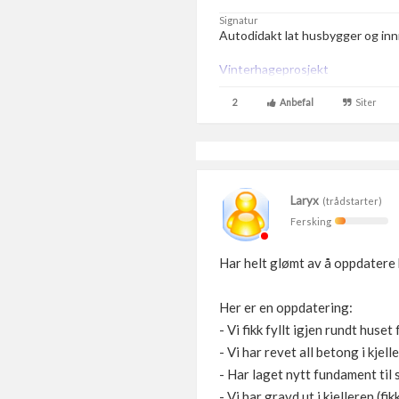
Signatur
Autodidakt lat husbygger og in
Vinterhageprosjekt
2
Anbefal
Siter
Laryx
(trådstarter)
Fersking
Har helt glømt av å oppdatere 
Her er en oppdatering:
- Vi fikk fyllt igjen rundt huset 
- Vi har revet all betong i kjell
- Har laget nytt fundament til 
- Vi har gravd ut i kjelleren (fi