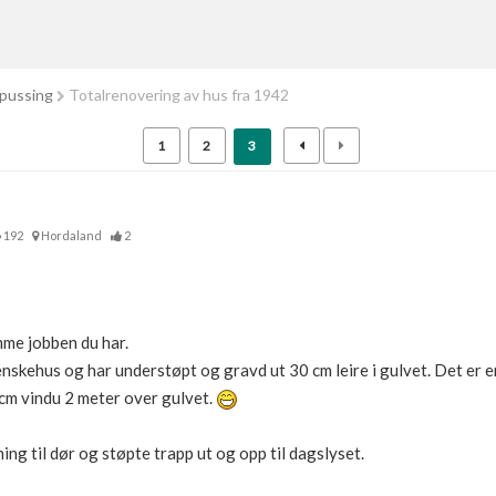
pussing
Totalrenovering av hus fra 1942
1
2
3
192
Hordaland
2
me jobben du har.
skehus og har understøpt og gravd ut 30 cm leire i gulvet. Det er en
 cm vindu 2 meter over gulvet.
pning til dør og støpte trapp ut og opp til dagslyset.