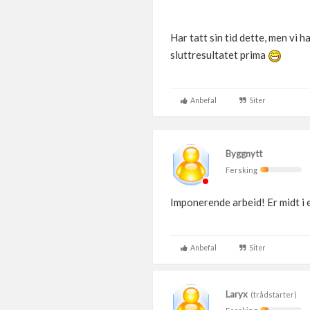
Har tatt sin tid dette, men vi h
sluttresultatet prima
Anbefal
Siter
Byggnytt
Fersking
Imponerende arbeid! Er midt i e
Anbefal
Siter
Laryx
(trådstarter)