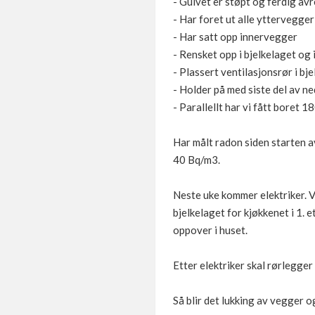
- Gulvet er støpt og ferdig avre
- Har foret ut alle yttervegger
- Har satt opp innervegger
- Rensket opp i bjelkelaget og 
- Plassert ventilasjonsrør i bj
- Holder på med siste del av ne
- Parallellt har vi fått boret 1
Har målt radon siden starten a
40 Bq/m3.
Neste uke kommer elektriker. Vi
bjelkelaget for kjøkkenet i 1. 
oppover i huset.
Etter elektriker skal rørlegge
Så blir det lukking av vegger o