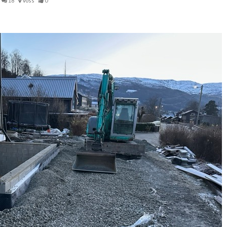
18
Voss
0