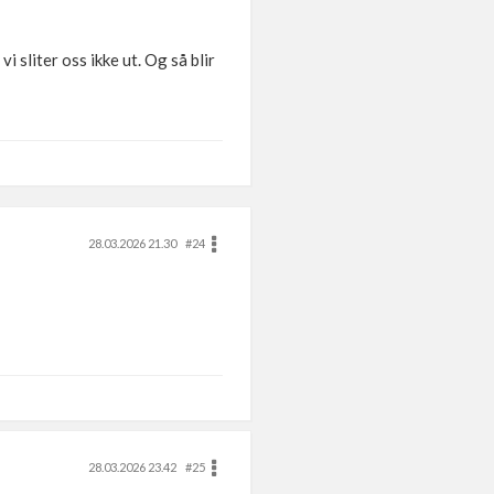
i sliter oss ikke ut. Og så blir
28.03.2026 21.30
#24
28.03.2026 23.42
#25