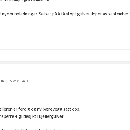
lagt nye bunnledninger. Satser på å få støpt gulvet iløpet av september
18
Voss
0
lleren er ferdig og ny bærevegg satt opp.
sperre + glidesjikt i kjellergulvet