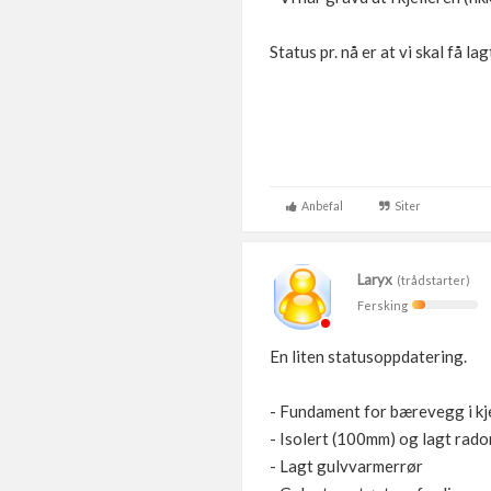
Status pr. nå er at vi skal få 
Anbefal
Siter
Laryx
(trådstarter)
Fersking
En liten statusoppdatering.
- Fundament for bærevegg i kje
- Isolert (100mm) og lagt radon
- Lagt gulvvarmerrør