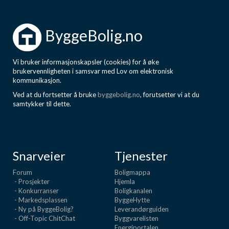
ByggeBolig.no
Vi bruker informasjonskapsler (cookies) for å øke
brukervennligheten i samsvar med Lov om elektronisk
kommunikasjon.
Ved at du fortsetter å bruke
byggebolig.no
, forutsetter vi at du
samtykker til dette.
Snarveier
Tjenester
Forum
Boligmappa
- Prosjekter
Hjemla
- Konkurranser
Boligkanalen
- Markedsplassen
ByggeHytte
- Ny på ByggeBolig?
Leverandørguiden
- Off-Topic ChitChat
Byggvarelisten
Energiportalen