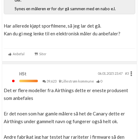
der.
Synes en måleren er for dyr gå sammen med en nabo e.l.
Har allerede kjøpt sporfilmene, så jeg lar det gå.
Kan du gi meg lenke til en elektronisk måler du anbefaler?
Anbefal
Siter
HSt
06.01.2025 23.47
#3
39,623
Lillestrøm kommune
0
Det er flere modeller fra Airthings dette er eneste produsent
som anbefales
Er det noen som har gamle målere så het de Canary dette er
Airthings under gammelt navn og fungerer også helt ok.
Andre fabrikat jeg har testet har rariteter i firmware så den