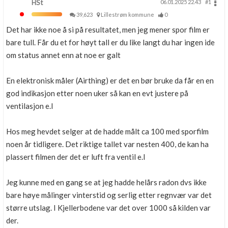
HSt
06.01.2025 22.43
#1
39,623
Lillestrøm kommune
0
Det har ikke noe å si på resultatet, men jeg mener spor film er
bare tull. Får du et for høyt tall er du like langt du har ingen ide
om status annet enn at noe er galt
En elektronisk måler (Airthing) er det en bør bruke da får en en
god indikasjon etter noen uker så kan en evt justere på
ventilasjon e.l
Hos meg hevdet selger at de hadde målt ca 100 med sporfilm
noen år tidligere. Det riktige tallet var nesten 400, de kan ha
plassert filmen der det er luft fra ventil e.l
Jeg kunne med en gang se at jeg hadde helårs radon dvs ikke
bare høye målinger vinterstid og serlig etter regnvær var det
større utslag. I Kjellerbodene var det over 1000 så kilden var
der.