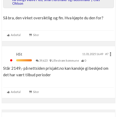
Ohlson
Så bra, den virket oversiktlig og fin. Hva kjøpte du den for?
Anbefal
Siter
HSt
11.01.2025 16.49
#7
39,623
Lillestrøm kommune
0
Står 2149,- på nettsiden prisjakt.no kan kanskje gi beskjed om
det har vært tilbud perioder
Anbefal
Siter