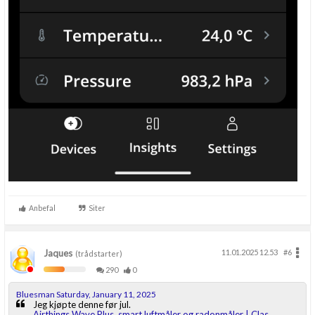
Anbefal
Siter
Jaques
11.01.2025 12.53
#6
(trådstarter)
290
0
Bluesman Saturday, January 11, 2025
Jeg kjøpte denne før jul.
Airthings Wave Plus, smart luftmåler og radonmåler | Clas