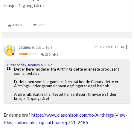
krasjer 1. gang i året
Anbefal
Siter
Jaques
11.01.2025 11.13
#4
(trådstarter)
290
0
HSt Monday, January 6, 2025
Det er flere modeller fra Airthings dette er eneste produsent
som anbefales
Er det noen som har gamle målere så het de Canary dette er
Airthings under gammelt navn og fungerer også helt ok.
Andre fabrikat jeg har testet har rariteter i firmware så den
krasjer 1. gang i året
Er denne bra?
https://www.clasohlson.com/no/Airthings-View-
Plus,-radonmaler-og-luftmaler/p/41-2485