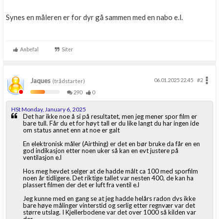
Synes en måleren er for dyr gå sammen med en nabo e.l.
Anbefal
Siter
Jaques
06.01.2025 22.45
#2
(trådstarter)
290
0
HSt Monday, January 6, 2025
Det har ikke noe å si på resultatet, men jeg mener spor film er
bare tull. Får du et for høyt tall er du like langt du har ingen ide
om status annet enn at noe er galt
En elektronisk måler (Airthing) er det en bør bruke da får en en
god indikasjon etter noen uker så kan en evt justere på
ventilasjon e.l
Hos meg hevdet selger at de hadde målt ca 100 med sporfilm
noen år tidligere. Det riktige tallet var nesten 400, de kan ha
plassert filmen der det er luft fra ventil e.l
Jeg kunne med en gang se at jeg hadde helårs radon dvs ikke
bare høye målinger vinterstid og serlig etter regnvær var det
større utslag. I Kjellerbodene var det over 1000 så kilden var