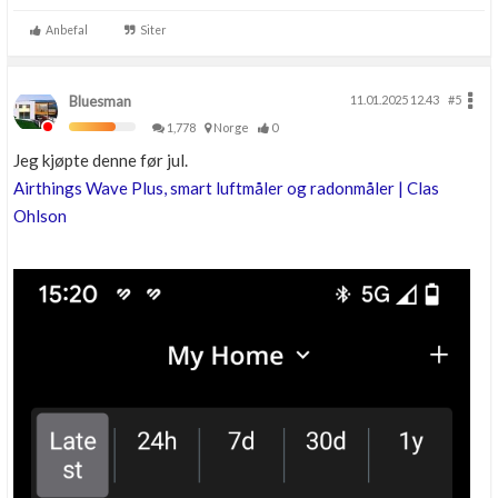
Anbefal
Siter
Bluesman
11.01.2025 12.43
#5
1,778
Norge
0
Jeg kjøpte denne før jul.
Airthings Wave Plus, smart luftmåler og radonmåler | Clas
Ohlson