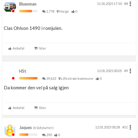
Bluesman
11.01.2025 17.50
#8
1,778
Norge
0
Clas Ohlson 1490 i romjulen.
Anbefal
Siter
HSt
12.01.2025 00.05
#9
39,623
Lillestrøm kommune
0
Da kommer den vel på salg igjen
Anbefal
Siter
Jaques
12.01.2025 00.28
#10
(trådstarter)
290
0