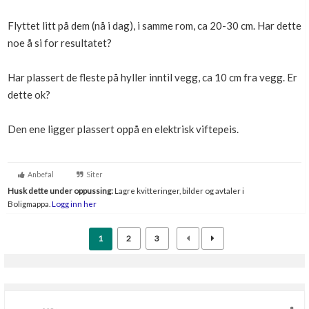
Boligmappa+
Flyttet litt på dem (nå i dag), i samme rom, ca 20-30 cm. Har dette
Nytt
Få mer ut av Boligmappa
noe å si for resultatet?
Har plassert de fleste på hyller inntil vegg, ca 10 cm fra vegg. Er
dette ok?
Den ene ligger plassert oppå en elektrisk viftepeis.
Anbefal
Siter
Husk dette under oppussing:
Lagre kvitteringer, bilder og avtaler i
Boligmappa.
Logg inn her
1
2
3