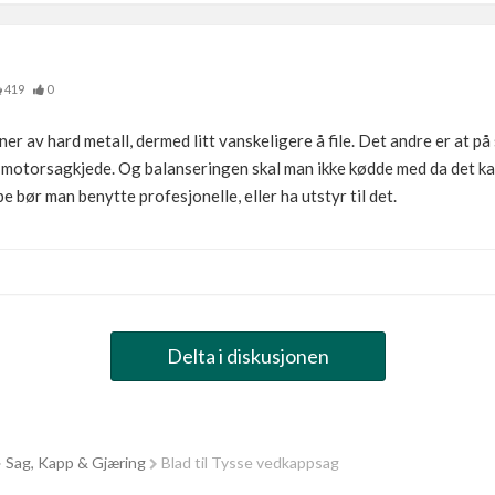
419
0
ner av hard metall, dermed litt vanskeligere å file. Det andre er at på
 motorsagkjede. Og balanseringen skal man ikke kødde med da det kan
pe bør man benytte profesjonelle, eller ha utstyr til det.
Delta i diskusjonen
Sag, Kapp & Gjæring
Blad til Tysse vedkappsag