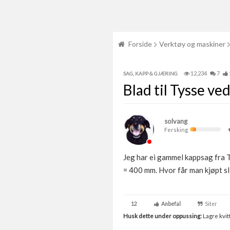
Forside
Verktøy og maskiner
12,234
7
SAG, KAPP & GJÆRING
Blad til Tysse v
solvang
Fersking
Jeg har ei gammel kappsag fra Ty
= 400 mm. Hvor får man kjøpt sl
12
Anbefal
Siter
Husk dette under oppussing:
Lagre kvitt