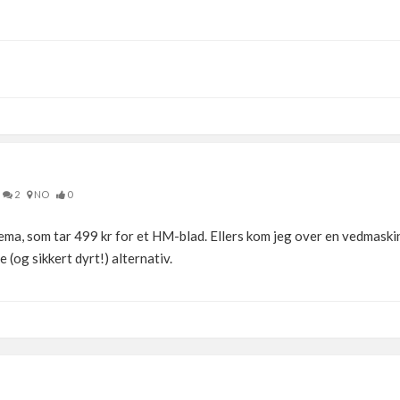
2
NO
0
ltema, som tar 499 kr for et HM-blad. Ellers kom jeg over en vedmask
 (og sikkert dyrt!) alternativ.