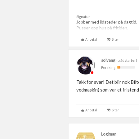
Signatur
Jobber med ildsteder på dagtid.
Pusser opp hus på fritiden.
Anbefal
Siter
solvang
(trådstarter)
Fersking
Takk for svar! Det blir nok Bi
vedmaskin) som var et fristende
Anbefal
Siter
Logiman