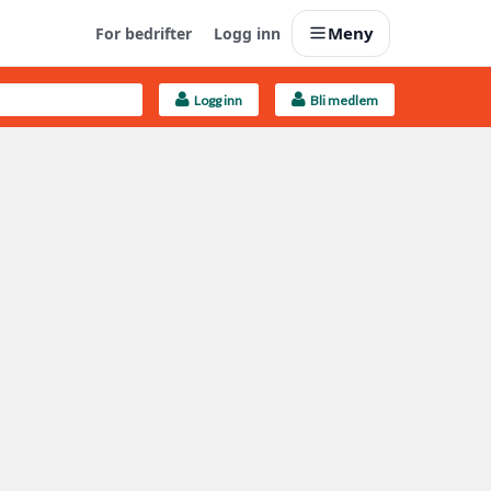
Meny
For bedrifter
Logg inn
Logg inn
Bli medlem
Last opp selv
Ta vare på fargekoder og kvitteringer
Finn håndverkere
Søk blant 9000 bedrifter
Kundeservice
Få svar på det du lurer på
Boligmappa+
Nytt
Få mer ut av Boligmappa