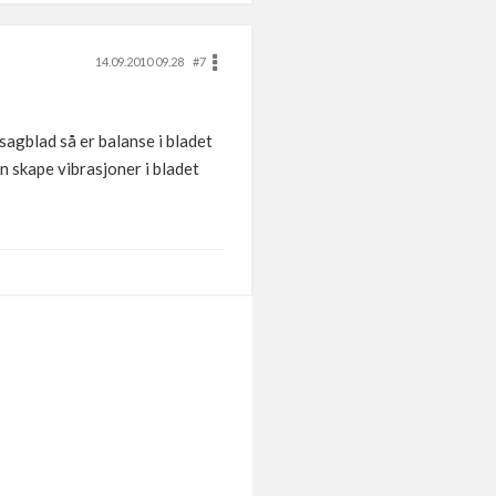
14.09.2010 09.28
#7
 sagblad så er balanse i bladet
 skape vibrasjoner i bladet