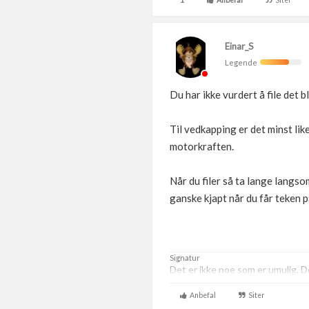
1
Anbefal
Siter
Einar_S
Legende
Du har ikke vurdert å file det b
Til vedkapping er det minst lik
motorkraften.
Når du filer så ta lange langso
ganske kjapt når du får teken p
Signatur
Det er ikke noe som er umulig. De
Anbefal
Siter