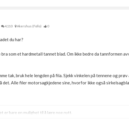
4,110
Akershus (Follo)
0
ladet du har?
e bra som et hardmetall tannet blad. Om ikke bedre da tannformen avvi
mme tak, bruk hele lengden på fila. Sjekk vinkelen på tennene og prøv
å det. Alle filer motorsagkjedene sine, hvorfor ikke også sirkelsagbl
t er bare en mulighet til å lære noe nytt.