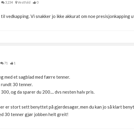
3,234
Vestfold
0
til vedkapping. Vi snakker jo ikke akkurat om noe presisjonkapping ut
71
1
eg med et sagblad med færre tenner.
 rundt 30 tenner.
 300, og da sparer du 200.... dvs nesten halv pris.
 er stort sett benyttet på gjerdesager, men du kan jo så klart benytt
d 30 tenner gjør jobben helt greit!