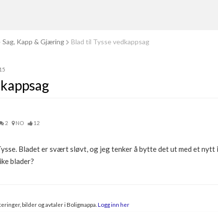
Sag, Kapp & Gjæring
Blad til Tysse vedkappsag
15
edkappsag
2
NO
12
sse. Bladet er svært sløvt, og jeg tenker å bytte det ut med et nytt 
ike blader?
eringer, bilder og avtaler i Boligmappa.
Logg inn her