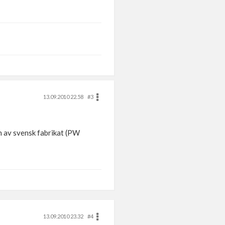
13.09.2010 22.58
#3
in av svensk fabrikat (PW
13.09.2010 23.32
#4