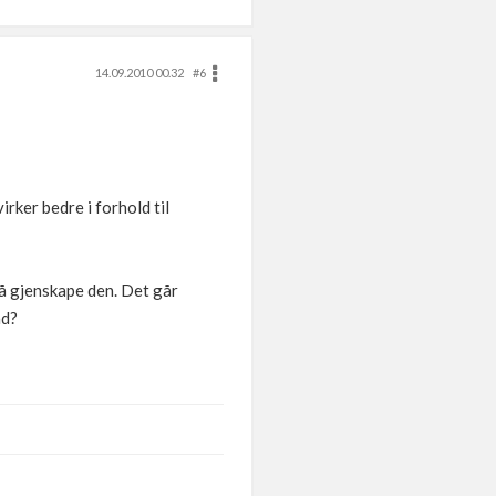
14.09.2010 00.32
#6
rker bedre i forhold til
 å gjenskape den. Det går
ad?