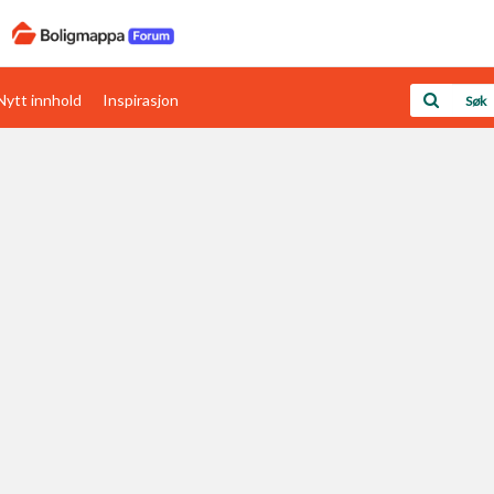
Nytt innhold
Inspirasjon
Boligens papirer
Den enkleste måten å få papirene i orden
rav
Verdi & økonomi
Din største investering
Papirer som mangler
Skaff dokumentasjon som mangler
Kom i gang med Boligmappa
Se din bolig? Klikk her