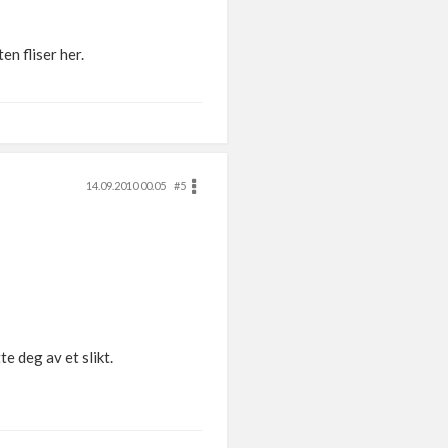
en fliser her.
14.09.2010 00.05
#5
e deg av et slikt.