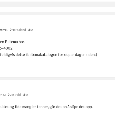
911
Hordaland
2
men Biltema har.
6-4002.
lfeldigvis dette i biltemakatalogen for et par dager siden:)
433
vestfold
0
itet og ikke mangler tenner, går det an å slipe det opp.