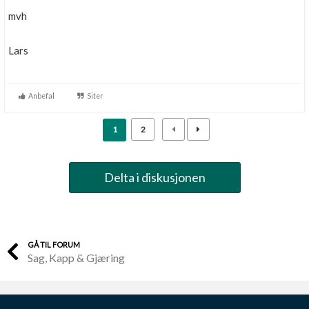
mvh
Lars
Anbefal
Siter
1
2
Delta i diskusjonen
GÅ TIL FORUM
Sag, Kapp & Gjæring