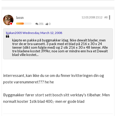
lassn
12.03.2008 23.12
#8
351
0
kjakan2005 Wednesday, March 12, 2008
kjøpte en pakke på byggmakker idag. Ikke dewalt blader, men
tror de er bra uansett. 3 pack med et blad på 216 x 30 x 24
tenner (slikt som fulgte med) og 2 stk 216 x 30 x 48 tenner. Alle
tre bladene kostet 399kr, noe som er mindre enn hva et Dewalt
blad ville kostet...
interressant, kan ikke du se om du finner kvitteringen din og
poste varenummeret??? he he
Byggmakker fører stort sett bosch sitt verktøy's tilbehør. Men
normalt koster 1stk blad 400,- men er gode blad