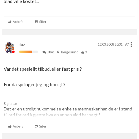
blad ville kostet...
Anbefal
Siter
taz
12.03.2008 20.31
#7
3,841
Haugesund
0
Var det spesiellt tilbud, eller fast pris ?
For da springer jeg og bort ;D
Signatur
Det er en utrolig hukommelse enkelte mennesker har, de er i stand
til ord for ord å gjenta hva en annen aldri har sagt !
Anbefal
Siter