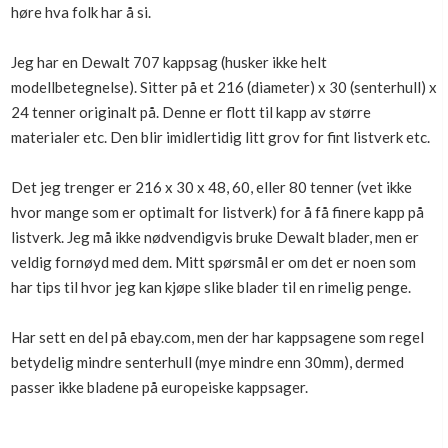
høre hva folk har å si.
Boligmappa+
Nytt
Få mer ut av Boligmappa
Jeg har en Dewalt 707 kappsag (husker ikke helt
modellbetegnelse). Sitter på et 216 (diameter) x 30 (senterhull) x
24 tenner originalt på. Denne er flott til kapp av større
materialer etc. Den blir imidlertidig litt grov for fint listverk etc.
Det jeg trenger er 216 x 30 x 48, 60, eller 80 tenner (vet ikke
hvor mange som er optimalt for listverk) for å få finere kapp på
listverk. Jeg må ikke nødvendigvis bruke Dewalt blader, men er
veldig fornøyd med dem. Mitt spørsmål er om det er noen som
har tips til hvor jeg kan kjøpe slike blader til en rimelig penge.
Har sett en del på ebay.com, men der har kappsagene som regel
betydelig mindre senterhull (mye mindre enn 30mm), dermed
passer ikke bladene på europeiske kappsager.