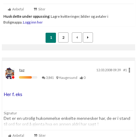
Anbefal
Siter
Husk dette under oppussing:
Lagre kvitteringer, bilder og avtaler i
Boligmappa.
Logg inn her
1
2
taz
12.03.2008 09.39
#1
3,841
Haugesund
0
Her f. eks
Signatur
Det er en utrolig hukommelse enkelte mennesker har, de er i stand
til ord for ord å gjenta hva en annen aldri har sagt !
Anbefal
Siter