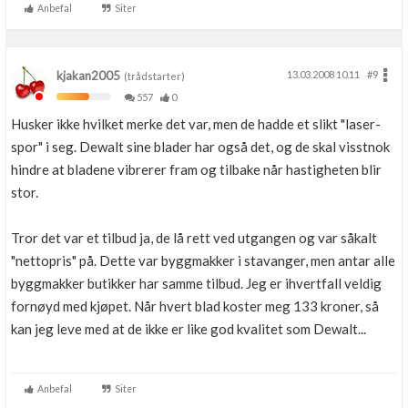
Anbefal
Siter
kjakan2005
13.03.2008 10.11
#9
(trådstarter)
557
0
Husker ikke hvilket merke det var, men de hadde et slikt "laser-
spor" i seg. Dewalt sine blader har også det, og de skal visstnok
hindre at bladene vibrerer fram og tilbake når hastigheten blir
stor.
Tror det var et tilbud ja, de lå rett ved utgangen og var såkalt
"nettopris" på. Dette var byggmakker i stavanger, men antar alle
byggmakker butikker har samme tilbud. Jeg er ihvertfall veldig
fornøyd med kjøpet. Når hvert blad koster meg 133 kroner, så
kan jeg leve med at de ikke er like god kvalitet som Dewalt...
Anbefal
Siter