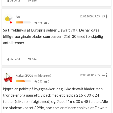
Anbefal
Siter
ivo
12.03.2008 17.03
#5
496
0
Så tilfeldigvis at Europris selger Dewalt 707. De har også
billige, uorginale blader som passer (216, 30) med forskjellig
antall tenner.
Anbefal
Siter
kjakan2005
12.03.2008 17.55
#6
(trådstarter)
557
0
kjøpte en pakke på byggmakker idag. Ikke dewalt blader, men
tror de er bra uansett. 3 pack med et blad på 216 x 30 x 24
tenner (slikt som fulgte med) og 2 stk 216 x 30 x 48 tenner. Alle
tre bladene kostet 399kr, noe som er mindre enn hva et Dewalt