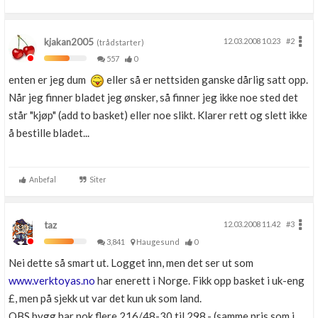
kjakan2005
12.03.2008 10.23
#2
(trådstarter)
557
0
enten er jeg dum
eller så er nettsiden ganske dårlig satt opp.
Når jeg finner bladet jeg ønsker, så finner jeg ikke noe sted det
står "kjøp" (add to basket) eller noe slikt. Klarer rett og slett ikke
å bestille bladet...
Anbefal
Siter
taz
12.03.2008 11.42
#3
3,841
Haugesund
0
Nei dette så smart ut. Logget inn, men det ser ut som
www.verktoyas.no
har enerett i Norge. Fikk opp basket i uk-eng
£, men på sjekk ut var det kun uk som land.
OBS bygg har nok flere 216/48-30 til 298,- (samme pris som i