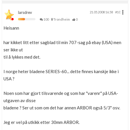
larsdrev
21.05.2008 16.58
#10
100
Trondheim
0
Heisann
har kikket litt etter sagblad til min 707-sag på ebay (USA) men
ser ikke ut
til å lykkes med det.
I norge heter bladene SERIES-60... dette finnes kanskje ikke i
USA ?
Noen som har gjort tilsvarende og som har "varenr" på USA-
utgaven av disse
bladene ? Ser ut som om det har annen ARBOR også 5/3" osv.
Jeg er vel på utkikk etter 30mm ARBOR.