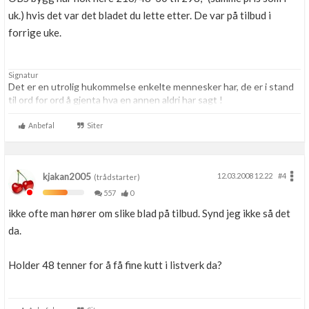
uk.) hvis det var det bladet du lette etter. De var på tilbud i
forrige uke.
Signatur
Det er en utrolig hukommelse enkelte mennesker har, de er i stand
til ord for ord å gjenta hva en annen aldri har sagt !
Anbefal
Siter
kjakan2005
12.03.2008 12.22
#4
(trådstarter)
557
0
ikke ofte man hører om slike blad på tilbud. Synd jeg ikke så det
da.
Holder 48 tenner for å få fine kutt i listverk da?