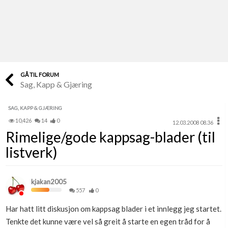
Last opp selv
Ta vare på fargekoder og kvitteringer
Verdi & økonomi
Din største investering
GÅ TIL FORUM
Sag, Kapp & Gjæring
Finn håndverkere
Søk blant 9000 bedrifter
SAG, KAPP & GJÆRING
10,426
14
0
12.03.2008 08.36
Papirer som mangler
Rimelige/gode kappsag-blader (til
Skaff dokumentasjon som mangler
listverk)
Kundeservice
Få svar på det du lurer på
kjakan2005
557
0
Kom i gang med Boligmappa
Har hatt litt diskusjon om kappsag blader i et innlegg jeg startet.
Se din bolig? Klikk her
Tenkte det kunne være vel så greit å starte en egen tråd for å