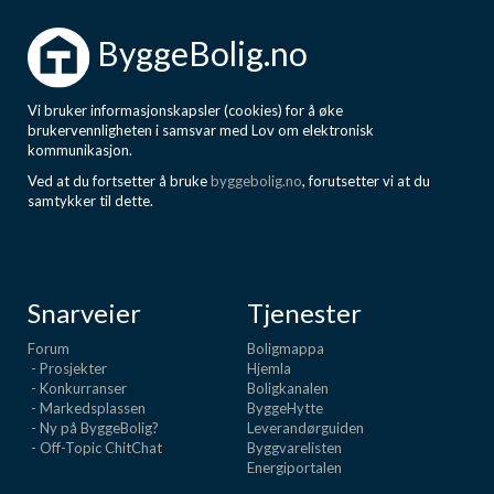
ByggeBolig.no
Vi bruker informasjonskapsler (cookies) for å øke
brukervennligheten i samsvar med Lov om elektronisk
kommunikasjon.
Ved at du fortsetter å bruke
byggebolig.no
, forutsetter vi at du
samtykker til dette.
Snarveier
Tjenester
Forum
Boligmappa
- Prosjekter
Hjemla
- Konkurranser
Boligkanalen
- Markedsplassen
ByggeHytte
- Ny på ByggeBolig?
Leverandørguiden
- Off-Topic ChitChat
Byggvarelisten
Energiportalen