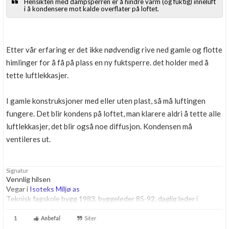
Hensikten med dampsperren er å hindre varm (og fuktig) inneluft
i å kondensere mot kalde overflater på loftet.
Etter vår erfaring er det ikke nødvendig rive ned gamle og flotte
himlinger for å få på plass en ny fuktsperre. det holder med å
tette luftlekkasjer.
I gamle konstruksjoner med eller uten plast, så må luftingen
fungere. Det blir kondens på loftet, man klarere aldri å tette alle
luftlekkasjer, det blir også noe diffusjon. Kondensen må
ventileres ut.
Signatur
Vennlig hilsen
Vegar i
Isoteks Miljø as
Teknisk fagskole bygg 1983, byggeleder 85-92, daglig leder i
byggbransjen fra 1992, Etterutdanning og mye praksis på:
Spesialavfall i bygg, Isolering, og sugebiler som sugere ut flis, leire,
1
Anbefal
Siter
stein, jord osv