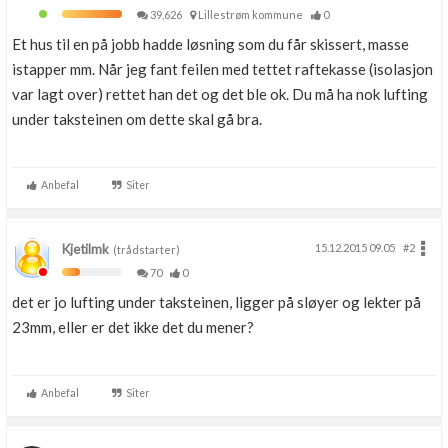
39,626
Lillestrøm kommune
0
Et hus til en på jobb hadde løsning som du får skissert, masse
istapper mm. Når jeg fant feilen med tettet raftekasse (isolasjon
var lagt over) rettet han det og det ble ok. Du må ha nok lufting
under taksteinen om dette skal gå bra.
Anbefal
Siter
Kjetilmk
15.12.2015 09.05
#2
(trådstarter)
70
0
det er jo lufting under taksteinen, ligger på sløyer og lekter på
23mm, eller er det ikke det du mener?
Anbefal
Siter