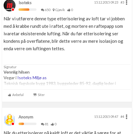
Isoteks
15.12.2015 09.23
#3
650
Gjøvik
0
Når vi utførere denne type etterisolering av loft tar vi jobben
med å krabbe rundt ute i raftet, og mortere en raftepapp som
ivaretar eksisterende lufting. Når du før etterisolering ser
kondens på overflatene, blir dette verre av mere isolasjon og
enda verre om luftingen tettes.
Signatur
Vennlig hilsen
Vegar i
Isoteks Miljø as
Teknisk fagskole bygg 1983, byggeleder 85-92, daglig leder i
byggbransjen fra 1992, Etterutdanning og mye praksis på:
Spesialavfall i bygg, Isolering, og sugebiler som sugere ut flis, leire,
Anbefal
Siter
stein, jord osv
Anonym
15.12.2015 09.47
#4
81
0
Når du etterisolerer på kaldt loft er det viktig å sørge for at