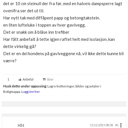
det er 10 cm steinull der fra før, med en halveis dampsperre lagt
Boligmappa+
ovenifra ser det ut til.
Nytt
Få mer ut av Boligmappa
Har nytt tak med diffåpent papp og betongtakstein.
en liten lufteluke i toppen av hver gavlvegg.
Det er snakk om å blåse inn trefiber
Har fått anbefalt å tette igjen raftet helt med isolasjon, kan
dette virkelig gå?
Det er en del kondens på gavlveggene nå, vil ikke dette kunne bli
værre?
1
Anbefal
Siter
Husk dette under oppussing:
Lagre kvitteringer, bilder og avtaler i
Boligmappa.
Logg inn her
HSt
15.12.2015 08.58
#1