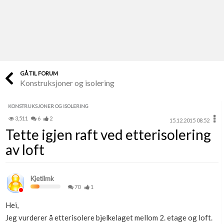
Last opp selv
Ta vare på fargekoder og kvitteringer
Verdi & økonomi
Din største investering
GÅ TIL FORUM
Konstruksjoner og isolering
Finn håndverkere
Søk blant 9000 bedrifter
KONSTRUKSJONER OG ISOLERING
3,511
6
2
15.12.2015 08.52
Papirer som mangler
Tette igjen raft ved etterisolering
Skaff dokumentasjon som mangler
av loft
Kundeservice
Få svar på det du lurer på
Kjetilmk
70
1
Kom i gang med Boligmappa
Hei,
Se din bolig? Klikk her
Jeg vurderer å etterisolere bjelkelaget mellom 2. etage og loft.