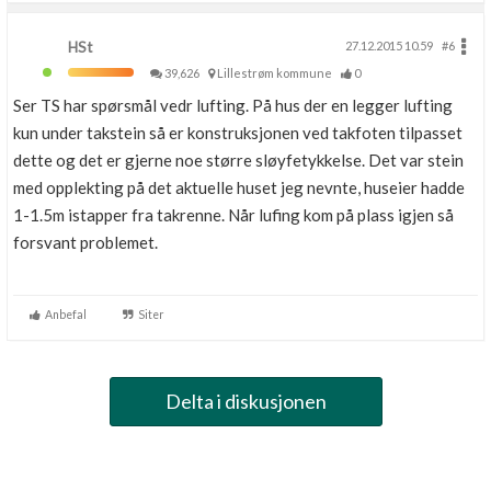
HSt
27.12.2015 10.59
#6
39,626
Lillestrøm kommune
0
Ser TS har spørsmål vedr lufting. På hus der en legger lufting
kun under takstein så er konstruksjonen ved takfoten tilpasset
dette og det er gjerne noe større sløyfetykkelse. Det var stein
med opplekting på det aktuelle huset jeg nevnte, huseier hadde
1-1.5m istapper fra takrenne. Når lufing kom på plass igjen så
forsvant problemet.
Anbefal
Siter
Delta i diskusjonen