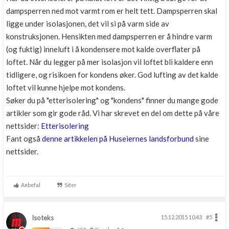
dampsperren ned mot varmt rom er helt tett. Dampsperren skal
ligge under isolasjonen, det vil si på varm side av
konstruksjonen. Hensikten med dampsperren er å hindre varm
(og fuktig) inneluft i å kondensere mot kalde overflater på
loftet. Når du legger på mer isolasjon vil loftet bli kaldere enn
tidligere, og risikoen for kondens øker. God lufting av det kalde
loftet vil kunne hjelpe mot kondens.
Søker du på "etterisolering" og "kondens" finner du mange gode
artikler som gir gode råd. Vi har skrevet en del om dette på våre
nettsider:
Etterisolering
Fant også
denne artikkelen på Huseiernes landsforbund
sine
nettsider.
Anbefal
Siter
Isoteks
15.12.2015 10.43
#5