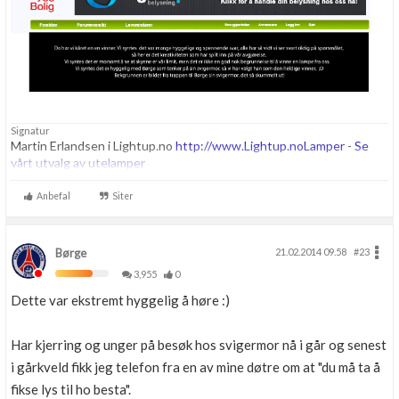
Signatur
Martin Erlandsen i Lightup.no
http://www.Lightup.no
Lamper
-
Se
vårt utvalg av utelamper
Anbefal
Siter
Børge
21.02.2014 09.58
#23
3,955
0
Dette var ekstremt hyggelig å høre :)
Har kjerring og unger på besøk hos svigermor nå i går og senest
i gårkveld fikk jeg telefon fra en av mine døtre om at "du må ta å
fikse lys til ho besta".