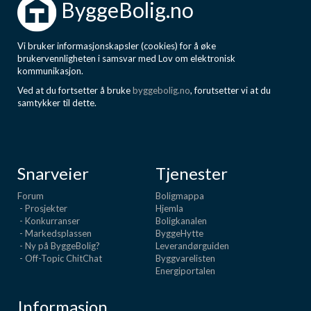
ByggeBolig.no
Vi bruker informasjonskapsler (cookies) for å øke
brukervennligheten i samsvar med Lov om elektronisk
kommunikasjon.
Ved at du fortsetter å bruke
byggebolig.no
, forutsetter vi at du
samtykker til dette.
Snarveier
Tjenester
Forum
Boligmappa
- Prosjekter
Hjemla
- Konkurranser
Boligkanalen
- Markedsplassen
ByggeHytte
- Ny på ByggeBolig?
Leverandørguiden
- Off-Topic ChitChat
Byggvarelisten
Energiportalen
Informasjon