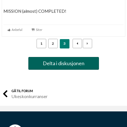
MISSION (almost) COMPLETED!
Anbefal
Siter
1
2
3
Delta i diskusjonen
GÅ TIL FORUM
Ukeskonkurranser