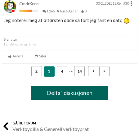
CmdrKeen
30.01.2011 13.06
#30
1,266
Aust-Agder
0
Jeg noterer meg at øltørsten døde så fort jeg fant en dato
Signatur
I void warranties.
Anbefal
Siter
2
3
4
14
Delta i diskusjonen
GÅ TIL FORUM
Verktøydilla & Generell verktøyprat