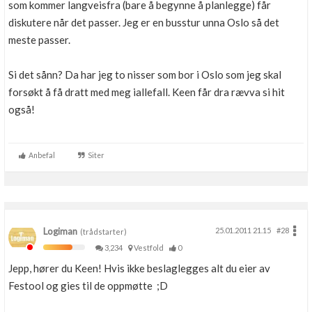
som kommer langveisfra (bare å begynne å planlegge) får
diskutere når det passer. Jeg er en busstur unna Oslo så det
meste passer.
Si det sånn? Da har jeg to nisser som bor i Oslo som jeg skal
forsøkt å få dratt med meg iallefall. Keen får dra rævva si hit
også!
Anbefal
Siter
Logiman
25.01.2011 21.15
#28
(trådstarter)
3,234
Vestfold
0
Jepp, hører du Keen! Hvis ikke beslaglegges alt du eier av
Festool og gies til de oppmøtte ;D