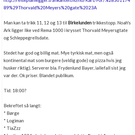
http://reiseplanlegger.trafikanten.no/no/Kart/For/%28301174
Boligmappa+
89%29Thorvald%20Meyers%20gate%2023A
Nytt
Få mer ut av Boligmappa
Man kan ta trikk 11, 12 og 13 til
Birkelunden
trikkestopp. Noah's
Ark ligger like ved Rema 1000 i krysset Thorvald Meyersgtate
og Schleppegrellsdate.
Stedet har god og billig mat. Mye tyrkisk mat, men også
kontinental mat som burgere (veldig gode) og pizza hvis jeg
husker riktig). Serverer bla. Frydenlund Bayer, iallefall sist jeg
var der. Ok priser. Blandet publikum.
Tid: 18:00?
Bekreftet så langt:
* Børge
* Logiman
* TiaZzz