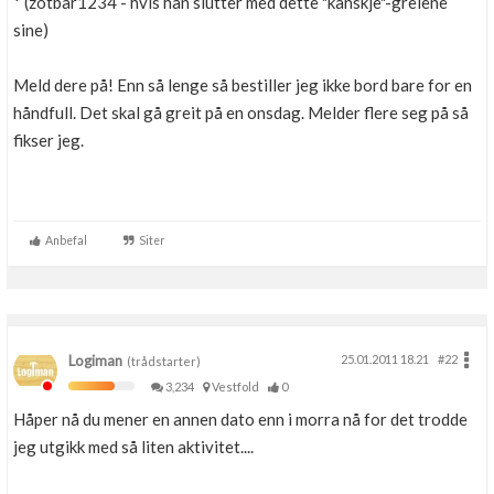
* (zotbar1234 - hvis han slutter med dette "kanskje"-greiene
sine)
Meld dere på! Enn så lenge så bestiller jeg ikke bord bare for en
håndfull. Det skal gå greit på en onsdag. Melder flere seg på så
fikser jeg.
Anbefal
Siter
Logiman
25.01.2011 18.21
#22
(trådstarter)
3,234
Vestfold
0
Håper nå du mener en annen dato enn i morra nå for det trodde
jeg utgikk med så liten aktivitet....