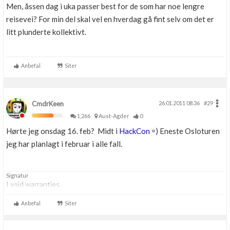
Men, åssen dag i uka passer best for de som har noe lengre
reisevei? For min del skal vel en hverdag gå fint selv om det er
litt plunderte kollektivt.
Anbefal
Siter
CmdrKeen
26.01.2011 08.36
#29
1,266
Aust-Agder
0
Hørte jeg onsdag 16. feb? Midt i
HackCon
=) Eneste Osloturen
jeg har planlagt i februar i alle fall.
Signatur
I void warranties.
Anbefal
Siter