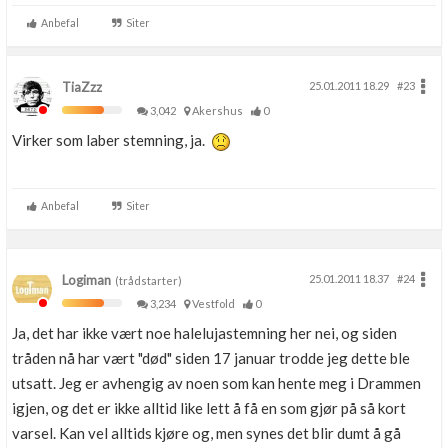
Anbefal
Siter
TiaZzz
25.01.2011 18.29
#23
3,042
Akershus
0
Virker som laber stemning, ja.
Anbefal
Siter
Logiman
25.01.2011 18.37
#24
(trådstarter)
3,234
Vestfold
0
Ja, det har ikke vært noe halelujastemning her nei, og siden
tråden nå har vært "død" siden 17 januar trodde jeg dette ble
utsatt. Jeg er avhengig av noen som kan hente meg i Drammen
igjen, og det er ikke alltid like lett å få en som gjør på så kort
varsel. Kan vel alltids kjøre og, men synes det blir dumt å gå