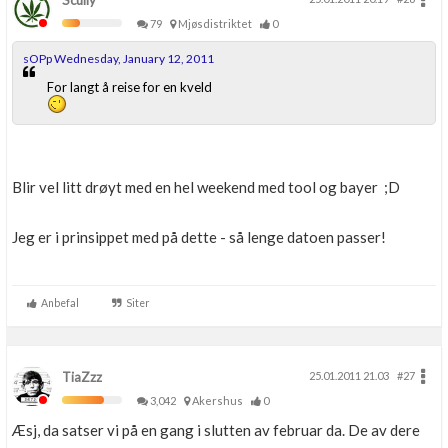
Scully
79
Mjøsdistriktet
0
sOPp Wednesday, January 12, 2011
For langt å reise for en kveld
Blir vel litt drøyt med en hel weekend med tool og bayer ;D
Jeg er i prinsippet med på dette - så lenge datoen passer!
Anbefal
Siter
TiaZzz
25.01.2011 21.03
#27
3,042
Akershus
0
Æsj, da satser vi på en gang i slutten av februar da. De av dere