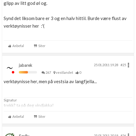
glipp av litt god øl og.
Synd det liksom bare er 3 og en halv hittil. Burde være flust av
verktøynisser her :'(
Anbefal
Siter
jabarek
25.01.2011 19.28
#25
267
vestlandet
0
verktøynisse her, men på vestsia av langfjella...
Signatur
trekk? ta på deg vindjakka!
Anbefal
Siter
25.01.2011 20.19
#26