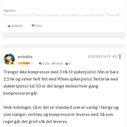
Boligmappa+
Signatur
Nytt
Få mer ut av Boligmappa
Svensk, bosatt i Tromsø, skriver og snakker noen form for "Svorsk"
Anbefal
Siter
erstokke
12.09.2011 14.19
#12
1,016
Hosle
0
Trenger ikke kompressor med 3 Hk til spikerpistol. Min er bare
1,5 hk og virker helt fint med 90mm spikerpistol. Ved bruk med
dykkertpistol 16/50 er det lenge mellom hver gang
kompressoren går.
Vedr. koblinger, så er det en standard som er vanlig i Norge og
som slanger, verktøy og kompressorer leveres med. Så som
regel går det greit slik det leveres.