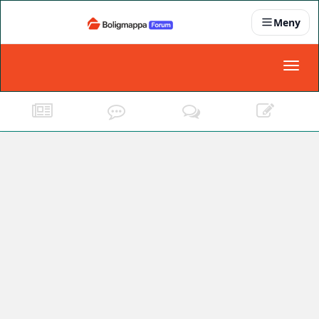
Meny
Nyheter
Toggl
naviga
Partnere
Kontakt oss
Om oss
Podkast
Dokumentasjonskrav
For bedrifter
Boligens papirer
Den enkleste måten å få papirene i orden