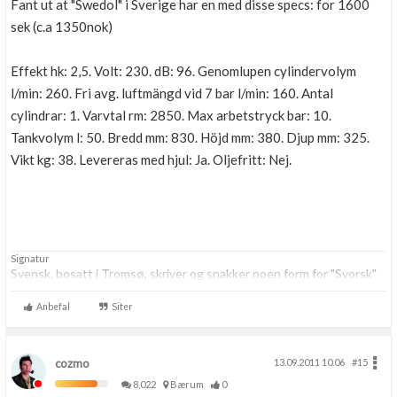
Fant ut at "Swedol" i Sverige har en med disse specs: for 1600
sek (c.a 1350nok)
Effekt hk: 2,5. Volt: 230. dB: 96. Genomlupen cylindervolym
l/min: 260. Fri avg. luftmängd vid 7 bar l/min: 160. Antal
cylindrar: 1. Varvtal rm: 2850. Max arbetstryck bar: 10.
Tankvolym l: 50. Bredd mm: 830. Höjd mm: 380. Djup mm: 325.
Vikt kg: 38. Levereras med hjul: Ja. Oljefritt: Nej.
Signatur
Svensk, bosatt i Tromsø, skriver og snakker noen form for "Svorsk"
Anbefal
Siter
cozmo
13.09.2011 10.06
#15
8,022
Bærum
0