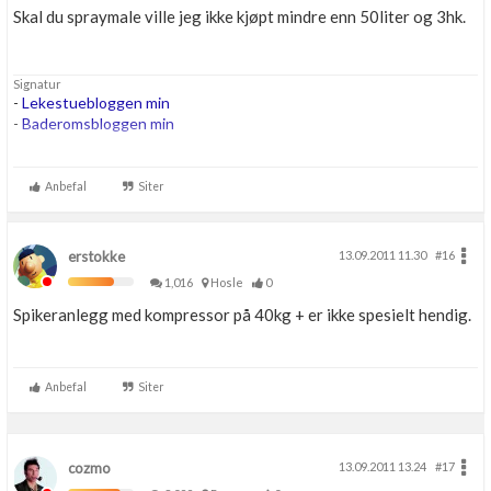
Skal du spraymale ville jeg ikke kjøpt mindre enn 50liter og 3hk.
Signatur
-
Lekestuebloggen min
-
Baderomsbloggen min
....
...
Anbefal
Siter
...
erstokke
13.09.2011 11.30
#16
1,016
Hosle
0
Spikeranlegg med kompressor på 40kg + er ikke spesielt hendig.
Anbefal
Siter
cozmo
13.09.2011 13.24
#17