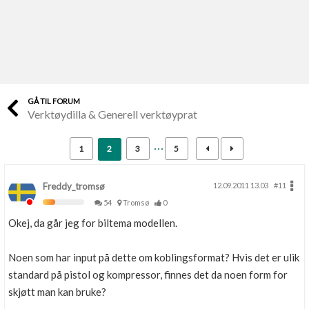
Last opp selv
Ta vare på fargekoder og kvitteringer
Verdi & økonomi
Din største investering
GÅ TIL FORUM
Verktøydilla & Generell verktøyprat
Finn håndverkere
Søk blant 9000 bedrifter
1
2
3
5
Papirer som mangler
Skaff dokumentasjon som mangler
Freddy_tromsø
12.09.2011 13.03
#11
54
Tromsø
0
Kundeservice
Okej, da går jeg for biltema modellen.
Få svar på det du lurer på
Noen som har input på dette om koblingsformat? Hvis det er ulik
Kom i gang med Boligmappa
standard på pistol og kompressor, finnes det da noen form for
Se din bolig? Klikk her
skjøtt man kan bruke?