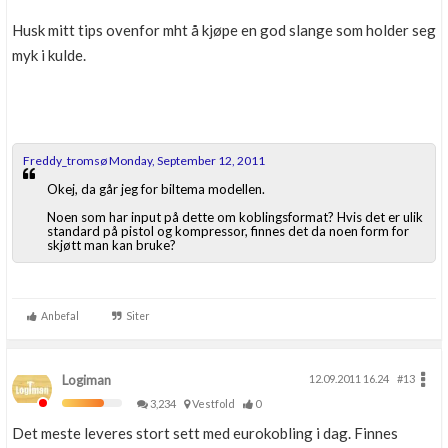
Husk mitt tips ovenfor mht å kjøpe en god slange som holder seg
myk i kulde.
Freddy_tromsø Monday, September 12, 2011
Okej, da går jeg for biltema modellen.
Noen som har input på dette om koblingsformat? Hvis det er ulik
standard på pistol og kompressor, finnes det da noen form for
skjøtt man kan bruke?
Anbefal
Siter
Logiman
12.09.2011 16.24
#13
3,234
Vestfold
0
Det meste leveres stort sett med eurokobling i dag. Finnes