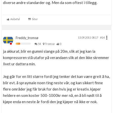
diverse andre standarder og. Men da som oftest i tillegg.
Anbefal
Siter
Freddy_tromsø
13.09.2011 08.17
#14
54
Tromsø
0
ja akkurat, blir en gummi slange på 20m, slik at jeg kan la
kompressoren stå utafor på verandaen slik at den ikke skremmer
livet ur dattera min.
Jeg går for en litt større fordi jeg tenker det kan være greit å ha,
blir evt. å spraymale noen ting neste vår, og kan sikkert finne
flere områder jeg får bruk for den hvis jeg er kreativ. kjøper
heldere en som koster 500-1000kr mer nå, en å bli nødt til å
kjøpe enda en neste år fordi den jeg kjøper nå ikke er nok.