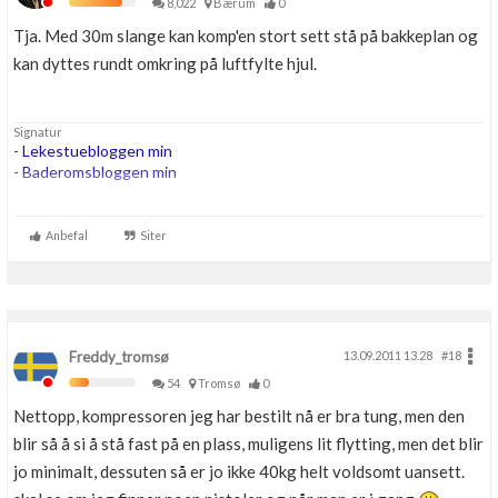
8,022
Bærum
0
Tja. Med 30m slange kan komp'en stort sett stå på bakkeplan og
kan dyttes rundt omkring på luftfylte hjul.
Signatur
-
Lekestuebloggen min
-
Baderomsbloggen min
....
...
Anbefal
Siter
...
Freddy_tromsø
13.09.2011 13.28
#18
54
Tromsø
0
Nettopp, kompressoren jeg har bestilt nå er bra tung, men den
blir så å si å stå fast på en plass, muligens lit flytting, men det blir
jo minimalt, dessuten så er jo ikke 40kg helt voldsomt uansett.