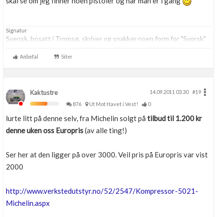
skal se om jeg finner noen pistoler og når man er i gang
Signatur
Svensk, bosatt i Tromsø, skriver og snakker noen form for "Svorsk"
Anbefal
Siter
Kaktustre
14.09.2011 03.30
#19
876
Ut Mot Havet i Vest!
0
lurte litt på denne selv, fra Michelin solgt på
tilbud til 1.200 kr
denne uken oss Europris
(av alle ting!)
Ser her at den ligger på over 3000. Veil pris på Europris var vist
2000
http://www.verkstedutstyr.no/52/2547/Kompressor-5021-
Michelin.aspx