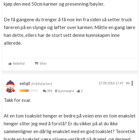
kjøp den med 50cm karmer og presenning/bøyler.
De få gangene du trenger å få noe inn fra siden så setter truck
føreren på en slynge og løfter over karmen. Måtte en gang lære
han dette, ellers har de stort sett denne kunnskapen inne
allerede.
Anbefal
Siter
eehgil
27.09.2016 17.47
#6
(trådstarter)
391
Sunnmøre
2
Takk for svar.
At en tom toakslet henger er bedre på veien enn en tom enakslet
henger sliter jeg med å forstå? Er du sikker på at du ikke
sammenligner en dårlig enakslet med en god toakslet? Teoretisk
burde en toakslet være stivere vertikalt på draget, og dermed