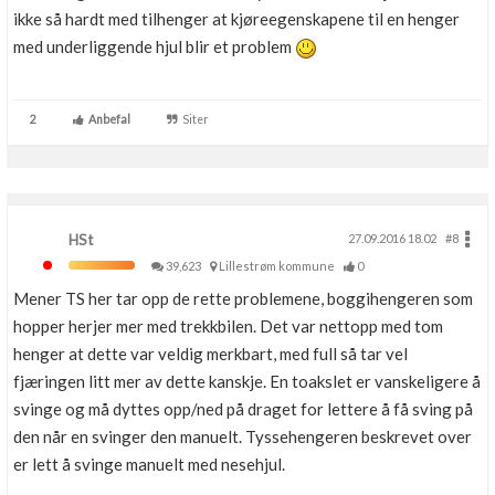
ikke så hardt med tilhenger at kjøreegenskapene til en henger
med underliggende hjul blir et problem
2
Anbefal
Siter
HSt
27.09.2016 18.02
#8
39,623
Lillestrøm kommune
0
Mener TS her tar opp de rette problemene, boggihengeren som
hopper herjer mer med trekkbilen. Det var nettopp med tom
henger at dette var veldig merkbart, med full så tar vel
fjæringen litt mer av dette kanskje. En toakslet er vanskeligere å
svinge og må dyttes opp/ned på draget for lettere å få sving på
den når en svinger den manuelt. Tyssehengeren beskrevet over
er lett å svinge manuelt med nesehjul.