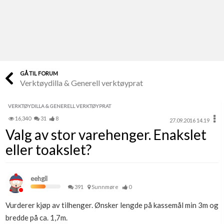
Last opp selv
Ta vare på fargekoder og kvitteringer
Verdi & økonomi
Din største investering
GÅ TIL FORUM
Verktøydilla & Generell verktøyprat
Finn håndverkere
Søk blant 9000 bedrifter
VERKTØYDILLA & GENERELL VERKTØYPRAT
16,340
31
8
27.09.2016 14.19
Papirer som mangler
Valg av stor varehenger. Enakslet
Skaff dokumentasjon som mangler
eller toakslet?
Kundeservice
Få svar på det du lurer på
eehgil
391
Sunnmøre
0
Kom i gang med Boligmappa
Vurderer kjøp av tilhenger. Ønsker lengde på kassemål min 3m og
Se din bolig? Klikk her
bredde på ca. 1,7m.