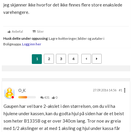
jeg skjønner ikke hvorfor det ikke finnes flere store enakslede
varehengere.
Anbefal
Siter
Husk dette under oppussing:
Lagre kvitteringer, bilder og avtaler i
Boligmappa.
Logg inn her
1
2
3
4
O_K
27.09.2016 14.56
#1
431
0
Gaupen har vel bare 2-akslet i den størrelsen, om du vil ha
hjulene under kassen, kan du godta hjul på siden har de et beist
som heter B1335B og er over 340cm lang. Tror noe av greia
med 1/2 akslinger er at med 1 aksling og hjul under kassa får