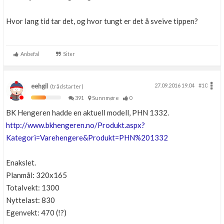
Hvor lang tid tar det, og hvor tungt er det å sveive tippen?
Anbefal
Siter
eehgil
27.09.2016 19.04
#10
(trådstarter)
391
Sunnmøre
0
BK Hengeren hadde en aktuell modell, PHN 1332.
http://www.bkhengeren.no/Produkt.aspx?
Kategori=Varehengere&Produkt=PHN%201332
Enakslet.
Planmål: 320x165
Totalvekt: 1300
Nyttelast: 830
Egenvekt: 470 (!?)