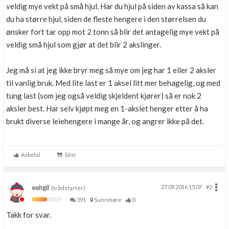
veldig mye vekt på små hjul. Har du hjul på siden av kassa så kan
du ha større hjul, siden de fleste hengere i den størrelsen du
ønsker fort tar opp mot 2 tonn så blir det antagelig mye vekt på
veldig små hjul som gjør at det blir 2 akslinger.
Jeg må si at jeg ikke bryr meg så mye om jeg har 1 eller 2 aksler
til vanlig bruk. Med lite last er 1 aksel litt mer behagelig, og med
tung last (som jeg også veldig skjeldent kjører) så er nok 2
aksler best. Har selv kjøpt meg en 1-akslet henger etter å ha
brukt diverse leiehengere i mange år, og angrer ikke på det.
Anbefal
Siter
eehgil
27.09.2016 15.07
#2
(trådstarter)
391
Sunnmøre
0
Takk for svar.