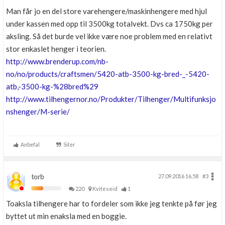
Man får jo en del store varehengere/maskinhengere med hjul
under kassen med opp til 3500kg totalvekt. Dvs ca 1750kg per
aksling. Så det burde vel ikke være noe problem med en relativt
stor enkaslet henger i teorien.
http://www.brenderup.com/nb-
no/no/products/craftsmen/5420-atb-3500-kg-bred-_-5420-
atb,-3500-kg-%28bred%29
http://www.tilhengernor.no/Produkter/Tilhenger/Multifunksjo
nshenger/M-serie/
Anbefal
Siter
torb
27.09.2016 16.58
#3
220
Kviteseid
1
Toaksla tilhengere har to fordeler som ikke jeg tenkte på før jeg
byttet ut min enaksla med en boggie.