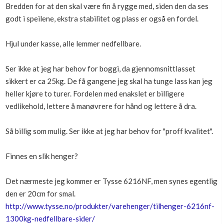
Bredden for at den skal være fin å rygge med, siden den da ses
Boligmappa+
godt i speilene, ekstra stabilitet og plass er også en fordel.
Nytt
Få mer ut av Boligmappa
Hjul under kasse, alle lemmer nedfellbare.
Ser ikke at jeg har behov for boggi, da gjennomsnittlasset
sikkert er ca 25kg. De få gangene jeg skal ha tunge lass kan jeg
heller kjøre to turer. Fordelen med enakslet er billigere
vedlikehold, lettere å manøvrere for hånd og lettere å dra.
Så billig som mulig. Ser ikke at jeg har behov for "proff kvalitet".
Finnes en slik henger?
Det nærmeste jeg kommer er Tysse 6216NF, men synes egentlig
den er 20cm for smal.
http://www.tysse.no/produkter/varehenger/tilhenger-6216nf-
1300kg-nedfellbare-sider/