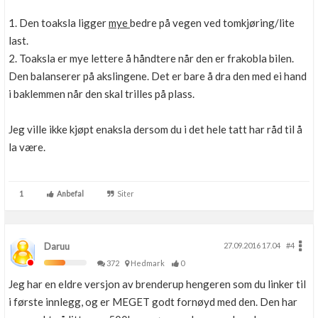
1. Den toaksla ligger
mye
bedre på vegen ved tomkjøring/lite
last.
2. Toaksla er mye lettere å håndtere når den er frakobla bilen.
Den balanserer på akslingene. Det er bare å dra den med ei hand
i baklemmen når den skal trilles på plass.
Jeg ville ikke kjøpt enaksla dersom du i det hele tatt har råd til å
la være.
1
Anbefal
Siter
Daruu
27.09.2016 17.04
#4
372
Hedmark
0
Jeg har en eldre versjon av brenderup hengeren som du linker til
i første innlegg, og er MEGET godt fornøyd med den. Den har