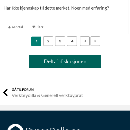
Har ikke kjennskap til dette merket. Noen med erfaring?
Anbefal
Siter
1
2
3
4
Delta i diskusjonen
GÅ TIL FORUM
Verktøydilla & Generell verktøyprat