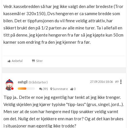
Vedr. kassebredden så har jeg ikke valgt den aller bredeste (Tror
kassemål er 320x150), Dvs hengeren er ca samme bredde som
bilen. Det er tippfunsjonen du vil finne veldig attraktiv, har
sikkert brukt den på 1/2 parten av alle mine turer. Ta i allefall en
titt på denne, jeg kjente hengeren fra før så jeg kjøpte kun 50cm
karmer som endring fra den jeg kjenner fra før.
Anbefal
Siter
eehgil
27.09.2016 18.06
#9
(trådstarter)
391
Sunnmøre
0
Tipp ja.. Dette er noe jeg egentlig har tenkt at jeg ikke trenger.
Veldig skjelden jeg kjører typiske "tipp-lass" (grus, singel, jord...).
Men ser at de som har hengere med tipp snakker veldig varmt
om det. Nulig det er kjekkere enn man tror? Og at det kan brukes
i situasjoner man egentlig ikke trodde?