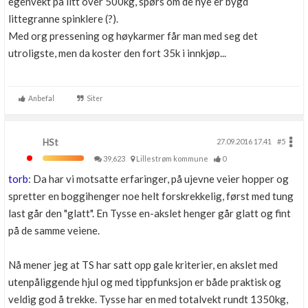
egenvekt på litt over 500kg, spørs om de nye er bygd
littegranne spinklere (?).
Med org pressening og høykarmer får man med seg det
utroligste, men da koster den fort 35k i innkjøp...
Anbefal
Siter
HSt
27.09.2016 17.41
#5
39,623
Lillestrøm kommune
0
torb
: Da har vi motsatte erfaringer, på ujevne veier hopper og
spretter en boggihenger noe helt forskrekkelig, først med tung
last går den "glatt". En Tysse en-akslet henger går glatt og fint
på de samme veiene.
Nå mener jeg at TS har satt opp gale kriterier, en akslet med
utenpåliggende hjul og med tippfunksjon er både praktisk og
veldig god å trekke. Tysse har en med totalvekt rundt 1350kg,