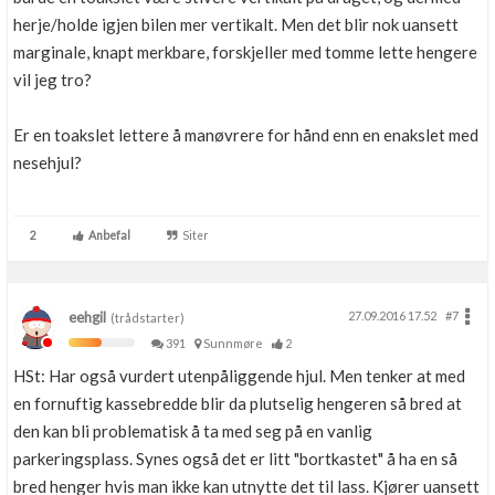
herje/holde igjen bilen mer vertikalt. Men det blir nok uansett
marginale, knapt merkbare, forskjeller med tomme lette hengere
vil jeg tro?
Er en toakslet lettere å manøvrere for hånd enn en enakslet med
nesehjul?
2
Anbefal
Siter
eehgil
27.09.2016 17.52
#7
(trådstarter)
391
Sunnmøre
2
HSt: Har også vurdert utenpåliggende hjul. Men tenker at med
en fornuftig kassebredde blir da plutselig hengeren så bred at
den kan bli problematisk å ta med seg på en vanlig
parkeringsplass. Synes også det er litt "bortkastet" å ha en så
bred henger hvis man ikke kan utnytte det til lass. Kjører uansett