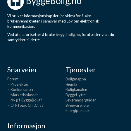
ByggeBolig.no
Vi bruker informasjonskapsler (cookies) for å øke
brukervennligheten i samsvar med Lov om elektronisk
kommunikasjon.
Ved at du fortsetter å bruke
byggebolig.no
, forutsetter vi at du
samtykker til dette.
Snarveier
Tjenester
Forum
Boligmappa
- Prosjekter
Hjemla
- Konkurranser
Boligkanalen
- Markedsplassen
ByggeHytte
- Ny på ByggeBolig?
Leverandørguiden
- Off-Topic ChitChat
Byggvarelisten
Energiportalen
Informasjon