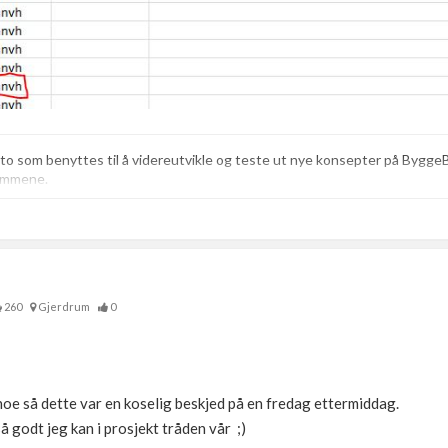
o som benyttes til å videreutvikle og teste ut nye konsepter på ByggeBo
lemmene.
260
Gjerdrum
0
 noe så dette var en koselig beskjed på en fredag ettermiddag.
 godt jeg kan i prosjekt tråden vår ;)