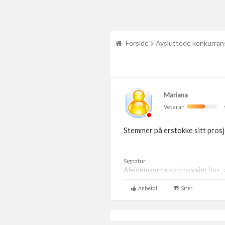
Forside
Avsluttede konkurran
Mariana
Veteran
Stemmer på erstokke sitt prosj
Signatur
Aleinemamma som byggjer hus- al
Anbefal
Siter