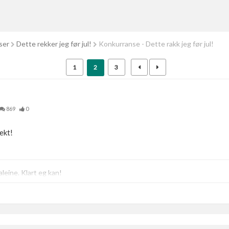
ser
Dette rekker jeg før jul!
Konkurranse - Dette rakk jeg før jul!
1
2
3
869
0
ekt!
eine. Klart eg kan!