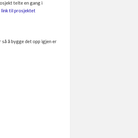
sjekt telte en gang i
r
link til prosjektet
r så å bygge det opp igjen er