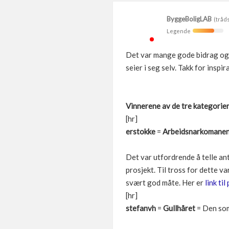
ByggeBoligLAB
(tråds
Legende
Det var mange gode bidrag og v
seier i seg selv. Takk for inspi
Vinnerene av de tre kategoriene
[hr]
erstokke
=
Arbeidsnarkomane
Det var utfordrende å telle ant
prosjekt. Til tross for dette 
svært god måte. Her er
link ti
[hr]
stefanvh
=
Gullhåret
= Den som 