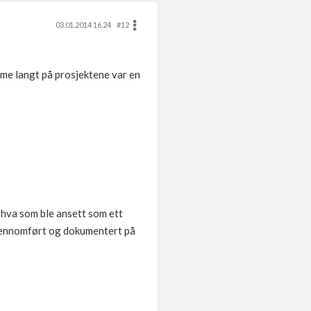
03.01.2014 16.24
#12
mme langt på prosjektene var en
å hva som ble ansett som ett
 gjennomført og dokumentert på