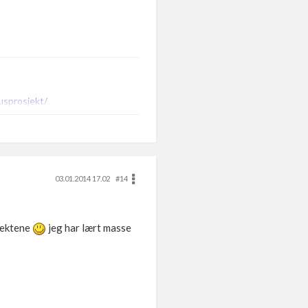
usprosjekt/
03.01.2014 17.02
#14
sjektene
jeg har lært masse