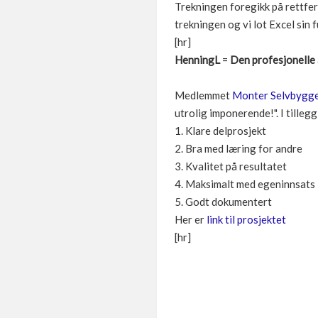
Trekningen foregikk på rettfer
trekningen og vi lot Excel sin
[hr]
HenningL
=
Den profesjonelle
Medlemmet
Monter Selvbygge
utrolig imponerende!". I tille
1. Klare delprosjekt
2. Bra med læring for andre
3. Kvalitet på resultatet
4. Maksimalt med egeninnsats
5. Godt dokumentert
Her er
link til prosjektet
[hr]