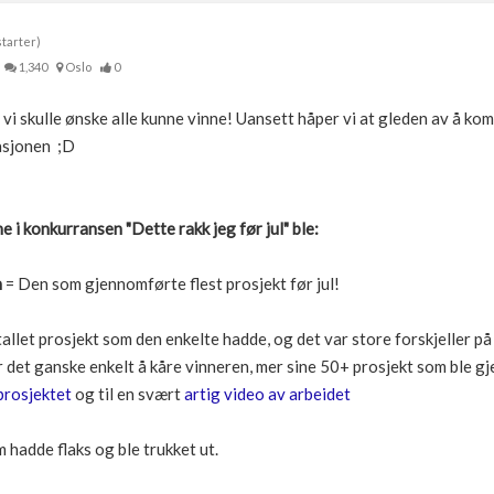
tarter)
1,340
Oslo
0
i skulle ønske alle kunne vinne! Uansett håper vi at gleden av å ko
rasjonen ;D
 i konkurransen "Dette rakk jeg før jul" ble:
n
= Den som gjennomførte flest prosjekt før jul!
allet prosjekt som den enkelte hadde, og det var store forskjeller p
var det ganske enkelt å kåre vinneren, mer sine 50+ prosjekt som ble
l prosjektet
og til en svært
artig video av arbeidet
hadde flaks og ble trukket ut.