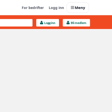
Meny
For bedrifter
Logg inn
Logg inn
Bli medlem
Last opp selv
Ta vare på fargekoder og kvitteringer
Finn håndverkere
Søk blant 9000 bedrifter
Kundeservice
Få svar på det du lurer på
Boligmappa+
Nytt
Få mer ut av Boligmappa