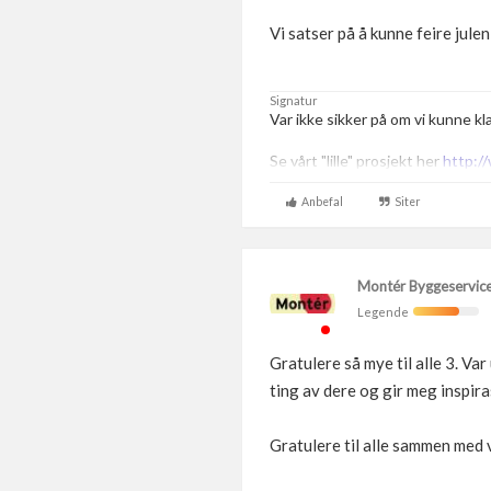
Vi satser på å kunne feire julen
Signatur
Var ikke sikker på om vi kunne kl
Se vårt "lille" prosjekt her
http:/
Anbefal
Siter
Montér Byggeservic
Legende
Gratulere så mye til alle 3. V
ting av dere og gir meg inspira
Gratulere til alle sammen med 