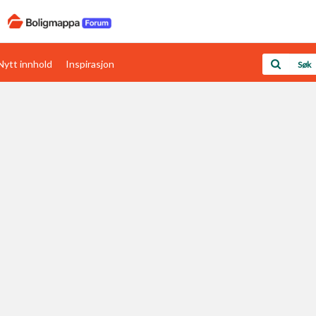
Nytt innhold
Inspirasjon
Boligens papirer
Den enkleste måten å få papirene i orden
rav
Verdi & økonomi
Din største investering
Papirer som mangler
Skaff dokumentasjon som mangler
Kom i gang med Boligmappa
Se din bolig? Klikk her