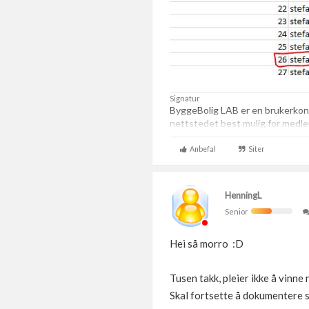
Signatur
ByggeBolig LAB er en brukerkont
nettstedet best mulig for med
Anbefal
Siter
HenningL
Senior
Hei så morro :D
Tusen takk, pleier ikke å vinne
Skal fortsette å dokumentere så