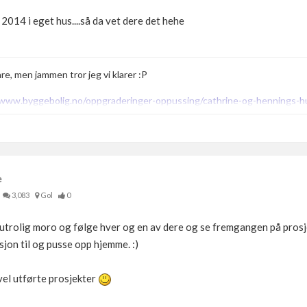
 2014 i eget hus....så da vet dere det hehe
are, men jammen tror jeg vi klarer :P
/www.byggebolig.no/oppgraderinger-oppussing/cathrine-og-hennings-h
e
3,083
Gol
0
ar utrolig moro og følge hver og en av dere og se fremgangen på pro
sjon til og pusse opp hjemme. :)
vel utførte prosjekter