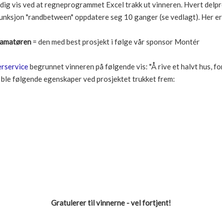
dig vis ved at regneprogrammet Excel trakk ut vinneren. Hvert delpro
 funksjon "randbetween" oppdatere seg 10 ganger (se vedlagt). Her e
 amatøren
= den med best prosjekt i følge vår sponsor Montér
rservice
begrunnet vinneren på følgende vis: "Å rive et halvt hus, fo
gg ble følgende egenskaper ved prosjektet trukket frem:
Gratulerer til vinnerne - vel fortjent!