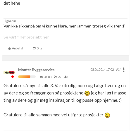
det hehe
Signatur
Var ikke sikker på om vi kunne klare, men jammen tror jeg vi klarer :P
Se vårt "lille" prosjekt her
http://www.byggebolig.no/oppgraderinger-oppussing/cathrine-og-
hennings-husprosjekt/
Anbefal
Siter
Montér Byggeservice
03.01.2014 17.02
#14
3,083
Gol
0
Gratulere så mye til alle 3. Var utrolig moro og følge hver og en
av dere og se fremgangen på prosjektene
jeg har lært masse
ting av dere og gir meg inspirasjon til og pusse opp hjemme. :)
Gratulere til alle sammen med vel utførte prosjekter