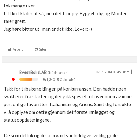
tok mange uker.
Litt kritikk der altså, men det tror jeg Byggebolig og Monter
tåler greit.
Jeg høre bitter ut , men er det ikke. Lover.:-)
Anbefal
Siter
ByggeBoligLAB
07.01.2014 08.45
#19
(trådstarter)
1,340
Oslo
0
Takk for tilbakemeldingen på konkurransen. Den hadde noen
svakheter fra starten og det gikk spesielt ut over noen av mine
personlige favoritter: Italianman og Ariens. Samtidig forsøkte
vi å opplyse om dette gjennom det første innlegget og
statusoppdateringene.
De som deltok og de som vant var heldigvis veldig gode