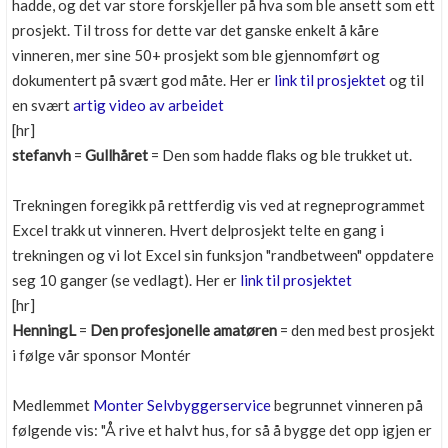
hadde, og det var store forskjeller på hva som ble ansett som ett
prosjekt. Til tross for dette var det ganske enkelt å kåre
vinneren, mer sine 50+ prosjekt som ble gjennomført og
dokumentert på svært god måte. Her er
link til prosjektet
og til
en svært
artig video av arbeidet
[hr]
stefanvh
=
Gullhåret
= Den som hadde flaks og ble trukket ut.
Trekningen foregikk på rettferdig vis ved at regneprogrammet
Excel trakk ut vinneren. Hvert delprosjekt telte en gang i
trekningen og vi lot Excel sin funksjon "randbetween" oppdatere
seg 10 ganger (se vedlagt). Her er
link til prosjektet
[hr]
HenningL
=
Den profesjonelle amatøren
= den med best prosjekt
i følge vår sponsor Montér
Medlemmet
Monter Selvbyggerservice
begrunnet vinneren på
følgende vis: "Å rive et halvt hus, for så å bygge det opp igjen er