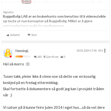
Signatur
ByggeBolig LAB er en brukerkonto som benyttes til å videreutvikle
og teste ut nye konsepter på ByggeBolig. Målet er å gjøre
nettstedet best mulig for medlemmene.
Anbefal
Siter
HenningL
03.01.2014 17.00
#13
260
Gjerdrum
0
Hei så morro :D
Tusen takk, pleier ikke å vinne noe så dette var en koselig
beskjed på en fredag ettermiddag.
Skal fortsette å dokumentere så godt jeg kan i prosjekt tråden
vår ;)
Vi satser på å kunne feire julen 2014 i eget hus....så da vet dere