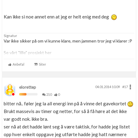
Kan ikke si noe annet enn at jeg er helt enig med deg
Signatur
Var ikke sikker på om vi kunne klare, men jammen tror jeg vi klarer :P
Se vårt "lille" prosjekt her
http://www.byggebolig.no/oppgraderinger-oppussing/cathrine-og-
hennings-husprosjekt/
Anbefal
Siter
elorettep
04.01.2014 10.09
#17
210
0
bitter nå.. føler jeg la all energi inn på å vinne det gavekortet
Brukt massevis av timer og netter, for så å få høre at det ikke
var godt nok. ikke bra.
ser nå at det hadde lønt seg å være taktisk, for hadde jeg listet
opp hver enkelt oppgave jeg utførte hadde jeg hatt nærmere