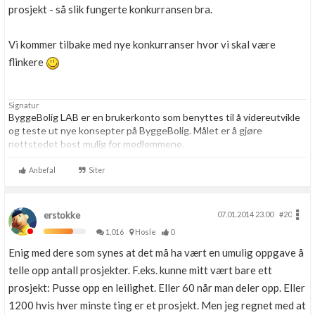
prosjekt - så slik fungerte konkurransen bra.
Vi kommer tilbake med nye konkurranser hvor vi skal være
flinkere
Signatur
ByggeBolig LAB er en brukerkonto som benyttes til å videreutvikle
og teste ut nye konsepter på ByggeBolig. Målet er å gjøre
nettstedet best mulig for medlemmene.
Anbefal
Siter
erstokke
07.01.2014 23.00
#20
1,016
Hosle
0
Enig med dere som synes at det må ha vært en umulig oppgave å
telle opp antall prosjekter. F.eks. kunne mitt vært bare ett
prosjekt: Pusse opp en leilighet. Eller 60 når man deler opp. Eller
1200 hvis hver minste ting er et prosjekt. Men jeg regnet med at