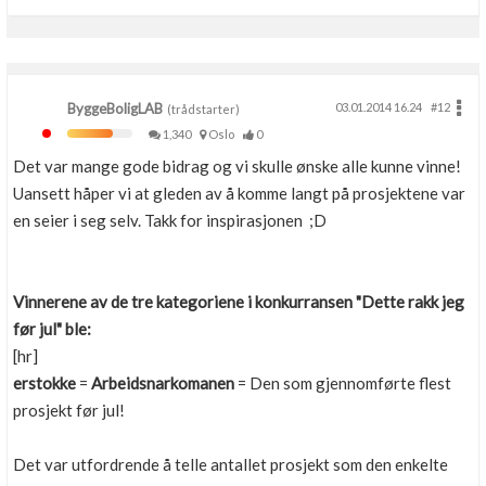
Boligmappa+
Nytt
Få mer ut av Boligmappa
ByggeBoligLAB
03.01.2014 16.24
#12
(trådstarter)
1,340
Oslo
0
Det var mange gode bidrag og vi skulle ønske alle kunne vinne!
Uansett håper vi at gleden av å komme langt på prosjektene var
en seier i seg selv. Takk for inspirasjonen ;D
Vinnerene av de tre kategoriene i konkurransen "Dette rakk jeg
før jul" ble:
[hr]
erstokke
=
Arbeidsnarkomanen
= Den som gjennomførte flest
prosjekt før jul!
Det var utfordrende å telle antallet prosjekt som den enkelte