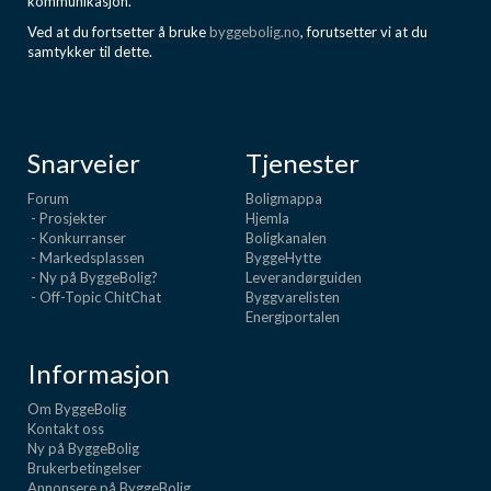
kommunikasjon.
Ved at du fortsetter å bruke
byggebolig.no
, forutsetter vi at du
samtykker til dette.
Snarveier
Tjenester
Forum
Boligmappa
- Prosjekter
Hjemla
- Konkurranser
Boligkanalen
- Markedsplassen
ByggeHytte
- Ny på ByggeBolig?
Leverandørguiden
- Off-Topic ChitChat
Byggvarelisten
Energiportalen
Informasjon
Om ByggeBolig
Kontakt oss
Ny på ByggeBolig
Brukerbetingelser
Annonsere på ByggeBolig