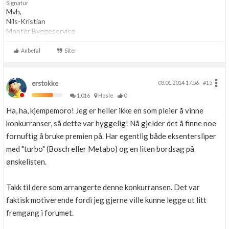
Signatur
Mvh,
Nils-Kristian
Montèr Byggeservice
Anbefal
Siter
erstokke
03.01.2014 17.56
#15
1,016
Hosle
0
Ha, ha, kjempemoro! Jeg er heller ikke en som pleier å vinne
konkurranser, så dette var hyggelig! Nå gjelder det å finne noe
fornuftig å bruke premien på. Har egentlig både eksentersliper
med "turbo" (Bosch eller Metabo) og en liten bordsag på
ønskelisten.
Takk til dere som arrangerte denne konkurransen. Det var
faktisk motiverende fordi jeg gjerne ville kunne legge ut litt
fremgang i forumet.