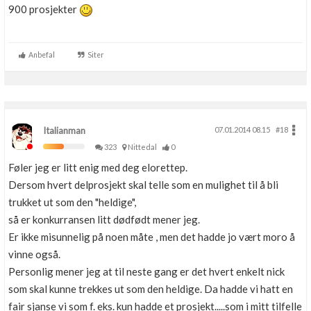
900 prosjekter
Anbefal
Siter
Italianman
07.01.2014 08.15
#18
323
Nittedal
0
Føler jeg er litt enig med deg elorettep.
Dersom hvert delprosjekt skal telle som en mulighet til å bli
trukket ut som den "heldige",
så er konkurransen litt dødfødt mener jeg.
Er ikke misunnelig på noen måte , men det hadde jo vært moro å
vinne også.
Personlig mener jeg at til neste gang er det hvert enkelt nick
som skal kunne trekkes ut som den heldige. Da hadde vi hatt en
fair sjanse vi som f. eks. kun hadde et prosjekt.....som i mitt tilfelle