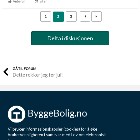
Anbefal
Siter
1
2
3
Delta i diskusjonen
GÅ TIL FORUM
Dette rekker jeg før jul!
ByggeBolig.no
Vi bruker informasjonskapsler (cookies) for å øke
brukervennligheten i samsvar med Lov om elektronisk