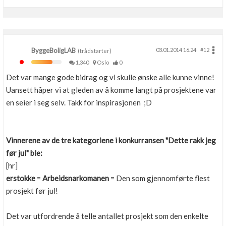
Boligmappa+
Nytt
Få mer ut av Boligmappa
ByggeBoligLAB
03.01.2014 16.24
#12
(trådstarter)
1,340
Oslo
0
Det var mange gode bidrag og vi skulle ønske alle kunne vinne!
Uansett håper vi at gleden av å komme langt på prosjektene var
en seier i seg selv. Takk for inspirasjonen ;D
Vinnerene av de tre kategoriene i konkurransen "Dette rakk jeg
før jul" ble:
[hr]
erstokke
=
Arbeidsnarkomanen
= Den som gjennomførte flest
prosjekt før jul!
Det var utfordrende å telle antallet prosjekt som den enkelte