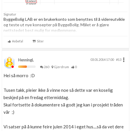
Signatur
ByggeBolig LAB er en brukerkonto som benyttes til å videreutvikle
og teste ut nye konsepter på ByggeBolig. Målet er å gjøre
nettstedet best mulig for medlemmene.
Anbefal
Siter
HenningL
03.01.2014 17.00
#13
260
Gjerdrum
0
Hei så morro :D
Tusen takk, pleier ikke å vinne noe så dette var en koselig
beskjed på en fredag ettermiddag.
Skal fortsette å dokumentere så godt jeg kan i prosjekt tråden
vår ;)
Vi satser på å kunne feire julen 2014 i eget hus....så da vet dere