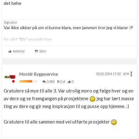
det hehe
Signatur
Var ikke sikker på om vi kunne klare, men jammen tror jeg vi klarer :P
Se vårt "lille" prosjekt her
http://www.byggebolig.no/oppgraderinger-oppussing/cathrine-og-
hennings-husprosjekt/
Anbefal
Siter
Montér Byggeservice
03.01.2014 17.02
#14
3,083
Gol
0
Gratulere så mye til alle 3. Var utrolig moro og følge hver og en
av dere og se fremgangen på prosjektene
jeg har lært masse
ting av dere og gir meg inspirasjon til og pusse opp hjemme. :)
Gratulere til alle sammen med vel utførte prosjekter