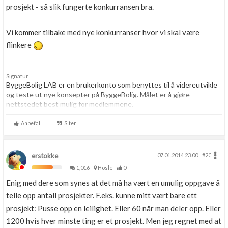
prosjekt - så slik fungerte konkurransen bra.
Vi kommer tilbake med nye konkurranser hvor vi skal være
flinkere
Signatur
ByggeBolig LAB er en brukerkonto som benyttes til å videreutvikle
og teste ut nye konsepter på ByggeBolig. Målet er å gjøre
nettstedet best mulig for medlemmene.
Anbefal
Siter
erstokke
07.01.2014 23.00
#20
1,016
Hosle
0
Enig med dere som synes at det må ha vært en umulig oppgave å
telle opp antall prosjekter. F.eks. kunne mitt vært bare ett
prosjekt: Pusse opp en leilighet. Eller 60 når man deler opp. Eller
1200 hvis hver minste ting er et prosjekt. Men jeg regnet med at