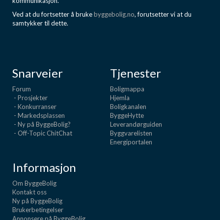
kommunikasjon.
Ved at du fortsetter å bruke
byggebolig.no
, forutsetter vi at du
samtykker til dette.
Snarveier
Tjenester
Forum
Boligmappa
- Prosjekter
Hjemla
- Konkurranser
Boligkanalen
- Markedsplassen
ByggeHytte
- Ny på ByggeBolig?
Leverandørguiden
- Off-Topic ChitChat
Byggvarelisten
Energiportalen
Informasjon
Om ByggeBolig
Kontakt oss
Ny på ByggeBolig
Brukerbetingelser
Annonsere på ByggeBolig