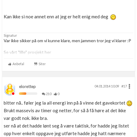
Kan ikke si noe annet enn at jeg er helt enig med deg
Signatur
Var ikke sikker på om vi kunne klare, men jammen tror jeg vi klarer :P
Se vårt "lille" prosjekt her
http://www.byggebolig.no/oppgraderinger-oppussing/cathrine-og-
hennings-husprosjekt/
Anbefal
Siter
elorettep
04.01.2014 10.09
#17
210
0
bitter nå.. føler jeg la all energi inn på å vinne det gavekortet
Brukt massevis av timer og netter, for så å få høre at det ikke
var godt nok. ikke bra.
ser nå at det hadde lønt seg å være taktisk, for hadde jeg listet
opp hver enkelt oppgave jeg utførte hadde jeg hatt nærmere