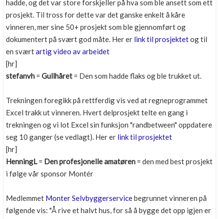
hadde, og det var store forskjeller på hva som ble ansett som ett
prosjekt. Til tross for dette var det ganske enkelt å kåre
vinneren, mer sine 50+ prosjekt som ble gjennomført og
dokumentert på svært god måte. Her er
link til prosjektet
og til
en svært
artig video av arbeidet
[hr]
stefanvh
=
Gullhåret
= Den som hadde flaks og ble trukket ut.
Trekningen foregikk på rettferdig vis ved at regneprogrammet
Excel trakk ut vinneren. Hvert delprosjekt telte en gang i
trekningen og vi lot Excel sin funksjon "randbetween" oppdatere
seg 10 ganger (se vedlagt). Her er
link til prosjektet
[hr]
HenningL
=
Den profesjonelle amatøren
= den med best prosjekt
i følge vår sponsor Montér
Medlemmet
Monter Selvbyggerservice
begrunnet vinneren på
følgende vis: "Å rive et halvt hus, for så å bygge det opp igjen er