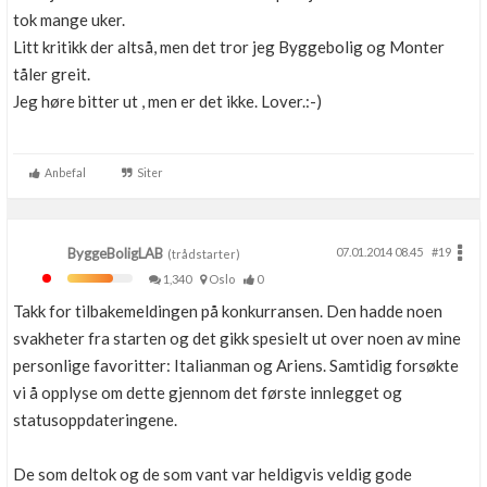
tok mange uker.
Litt kritikk der altså, men det tror jeg Byggebolig og Monter
tåler greit.
Jeg høre bitter ut , men er det ikke. Lover.:-)
Anbefal
Siter
ByggeBoligLAB
07.01.2014 08.45
#19
(trådstarter)
1,340
Oslo
0
Takk for tilbakemeldingen på konkurransen. Den hadde noen
svakheter fra starten og det gikk spesielt ut over noen av mine
personlige favoritter: Italianman og Ariens. Samtidig forsøkte
vi å opplyse om dette gjennom det første innlegget og
statusoppdateringene.
De som deltok og de som vant var heldigvis veldig gode