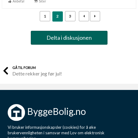
Anbefal
Siter
1
2
3
Delta i diskusjonen
GÅ TIL FORUM
Dette rekker jeg før jul!
ByggeBolig.no
Vi bruker informasjonskapsler (cookies) for å øke
brukervennligheten i samsvar med Lov om elektronisk