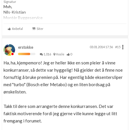
Signatur
Mvh,
Nils-Kristian
Montèr Byggeservice
Anbefal
Siter
erstokke
03.01.2014 17.56
#15
1,016
Hosle
0
Ha, ha, kjempemoro! Jeg er heller ikke en som pleier å vinne
konkurranser, så dette var hyggelig! Nå gjelder det å finne noe
fornuftig å bruke premien på. Har egentlig både eksentersliper
med "turbo" (Bosch eller Metabo) og en liten bordsag på
ønskelisten.
Takk til dere som arrangerte denne konkurransen. Det var
faktisk motiverende fordi jeg gjerne ville kunne legge ut litt
fremgang i forumet.