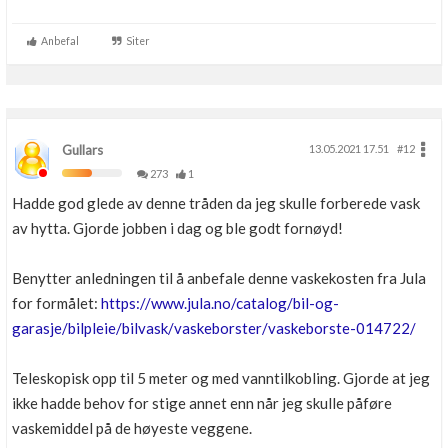
Boligmappa+
Nytt
Få mer ut av Boligmappa
Anbefal
Siter
Gullars
13.05.2021 17.51
#12
273
1
Hadde god glede av denne tråden da jeg skulle forberede vask
av hytta. Gjorde jobben i dag og ble godt fornøyd!
Benytter anledningen til å anbefale denne vaskekosten fra Jula
for formålet:
https://www.jula.no/catalog/bil-og-
garasje/bilpleie/bilvask/vaskeborster/vaskeborste-014722/
Teleskopisk opp til 5 meter og med vanntilkobling. Gjorde at jeg
ikke hadde behov for stige annet enn når jeg skulle påføre
vaskemiddel på de høyeste veggene.