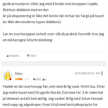
gode prosedyrer sliter jeg med å holde svertesoppen i sjakk,
Butinox dekkbeis med en den
år på eksponering er ikke det beste når en har lys farge på huset
(er ikke den moderne typen dekkbeis)
Lar en svertesoppen ta helt over slik du praksis foreslår tror jeg
en må beregne å bytte kledning
Anbefal
Siter
Kybo
14.05.2021 09.54
#19
400
1
Hadde en del svertesopp før, selv med årlig vask. Hvitt hus. Etter
jeg malte huset med Drygolin Nordic Extreme for 3 år siden har
problemet avtatt betraktlig. Jeg vasker årlig med Jotun Huvask
med sopp og algedreper, frem til nå med lavtrykksprøyte for