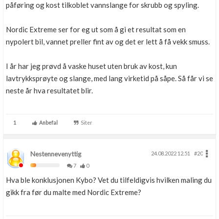
påføring og kost tilkoblet vannslange for skrubb og spyling.
Nordic Extreme ser for eg ut som å gi et resultat som en
nypolert bil, vannet preller fint av og det er lett å få vekk smuss.
I år har jeg prøvd å vaske huset uten bruk av kost, kun
lavtrykksprøyte og slange, med lang virketid på såpe. Så får vi se
neste år hva resultatet blir.
1
Anbefal
Siter
Nestennevenyttig
24.08.2022 12.51
#20
7
0
Hva ble konklusjonen Kybo? Vet du tilfeldigvis hvilken maling du
gikk fra før du malte med Nordic Extreme?