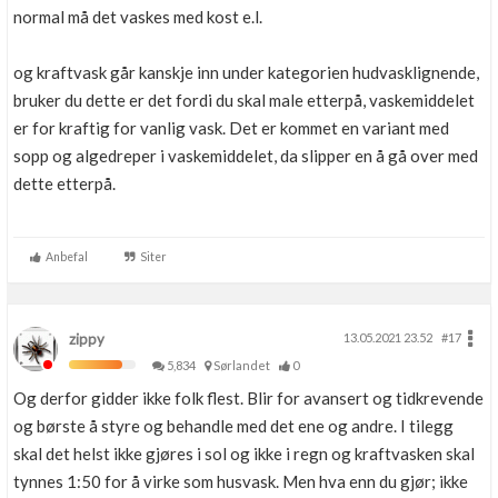
normal må det vaskes med kost e.l.
og kraftvask går kanskje inn under kategorien hudvasklignende,
bruker du dette er det fordi du skal male etterpå, vaskemiddelet
er for kraftig for vanlig vask. Det er kommet en variant med
sopp og algedreper i vaskemiddelet, da slipper en å gå over med
dette etterpå.
Anbefal
Siter
zippy
13.05.2021 23.52
#17
5,834
Sørlandet
0
Og derfor gidder ikke folk flest. Blir for avansert og tidkrevende
og børste å styre og behandle med det ene og andre. I tilegg
skal det helst ikke gjøres i sol og ikke i regn og kraftvasken skal
tynnes 1:50 for å virke som husvask. Men hva enn du gjør; ikke