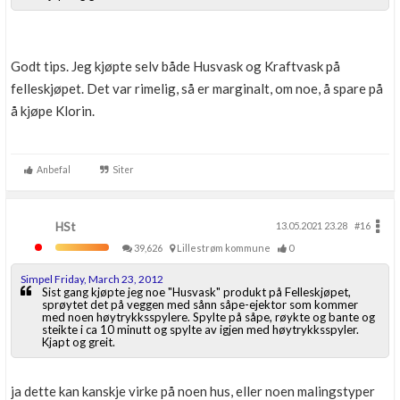
Godt tips. Jeg kjøpte selv både Husvask og Kraftvask på
felleskjøpet. Det var rimelig, så er marginalt, om noe, å spare på
å kjøpe Klorin.
Anbefal
Siter
HSt
13.05.2021 23.28
#16
39,626
Lillestrøm kommune
0
Simpel Friday, March 23, 2012
Sist gang kjøpte jeg noe "Husvask" produkt på Felleskjøpet,
sprøytet det på veggen med sånn såpe-ejektor som kommer
med noen høytrykksspylere. Spylte på såpe, røykte og bante og
steikte i ca 10 minutt og spylte av igjen med høytrykksspyler.
Kjapt og greit.
ja dette kan kanskje virke på noen hus, eller noen malingstyper