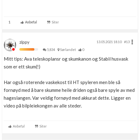
1
Anbefal
Siter
zippy
13.05.2021 18.10
#13
5,834
Sørlandet
0
Mitt tips: Ava teleskoplansr og skumkanon og Stabil husvask
som er ett skum(!)
Har også roterende vaskekost til HT spyleren men ble så
fornøyd med å bare skumme heile driden også bare spyle av med
hageslangen. Var veldig fornøyd med akkurat dette. Ligger en
video på bilpleiekongen av alle steder.
Anbefal
Siter