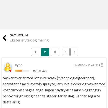
Last opp selv
Ta vare på fargekoder og kvitteringer
Verdi & økonomi
Din største investering
GÅ TIL FORUM
Eksteriør, tak og maling
Finn håndverkere
Søk blant 9000 bedrifter
1
2
3
Papirer som mangler
Skaff dokumentasjon som mangler
Kybo
13.08.2019 14.23
#11
400
0
Kundeservice
Vasker hver år med Jotun husvask (m/sopp og algedreper),
Få svar på det du lurer på
sprøyter på med lavtrykksprøyte, lar virke, skyller og vasker med
kost tilkoblet hageslange. Ingen høytrykk på mine vegger, kun
Kom i gang med Boligmappa
behov for gnikking noen få steder, tar en dag. Lønner seg å ta
Se din bolig? Klikk her
dette årlig.