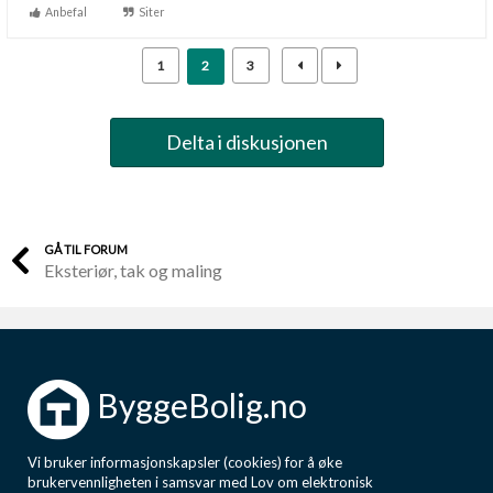
Anbefal
Siter
1
2
3
Delta i diskusjonen
GÅ TIL FORUM
Eksteriør, tak og maling
ByggeBolig.no
Vi bruker informasjonskapsler (cookies) for å øke
brukervennligheten i samsvar med Lov om elektronisk