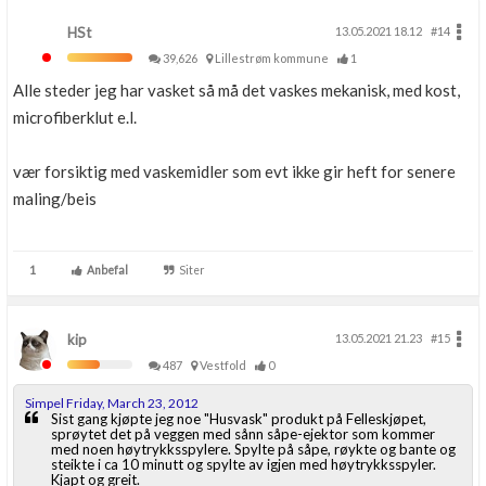
HSt
13.05.2021 18.12
#14
39,626
Lillestrøm kommune
1
Alle steder jeg har vasket så må det vaskes mekanisk, med kost,
microfiberklut e.l.
vær forsiktig med vaskemidler som evt ikke gir heft for senere
maling/beis
1
Anbefal
Siter
kip
13.05.2021 21.23
#15
487
Vestfold
0
Simpel Friday, March 23, 2012
Sist gang kjøpte jeg noe "Husvask" produkt på Felleskjøpet,
sprøytet det på veggen med sånn såpe-ejektor som kommer
med noen høytrykksspylere. Spylte på såpe, røykte og bante og
steikte i ca 10 minutt og spylte av igjen med høytrykksspyler.
Kjapt og greit.