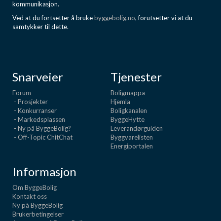
kommunikasjon.
Ved at du fortsetter å bruke
byggebolig.no
, forutsetter vi at du
samtykker til dette.
Snarveier
Tjenester
Forum
Boligmappa
- Prosjekter
Hjemla
- Konkurranser
Boligkanalen
- Markedsplassen
ByggeHytte
- Ny på ByggeBolig?
Leverandørguiden
- Off-Topic ChitChat
Byggvarelisten
Energiportalen
Informasjon
Om ByggeBolig
Kontakt oss
Ny på ByggeBolig
Brukerbetingelser