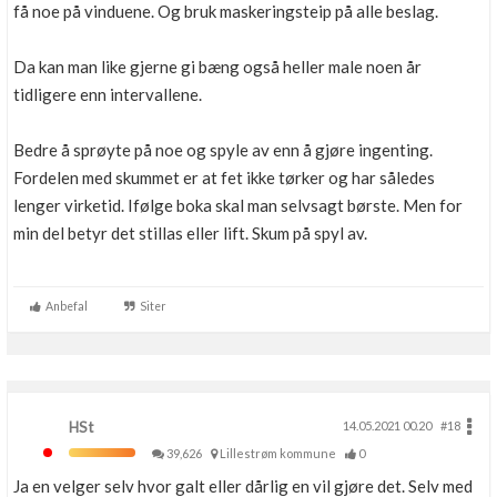
få noe på vinduene. Og bruk maskeringsteip på alle beslag.
Da kan man like gjerne gi bæng også heller male noen år
tidligere enn intervallene.
Bedre å sprøyte på noe og spyle av enn å gjøre ingenting.
Fordelen med skummet er at fet ikke tørker og har således
lenger virketid. Ifølge boka skal man selvsagt børste. Men for
min del betyr det stillas eller lift. Skum på spyl av.
Anbefal
Siter
HSt
14.05.2021 00.20
#18
39,626
Lillestrøm kommune
0
Ja en velger selv hvor galt eller dårlig en vil gjøre det. Selv med