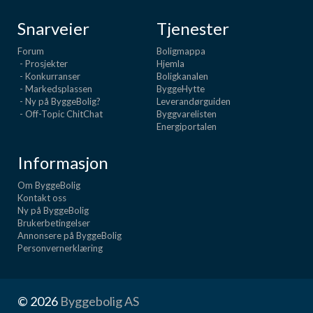
Snarveier
Tjenester
Forum
Boligmappa
- Prosjekter
Hjemla
- Konkurranser
Boligkanalen
- Markedsplassen
ByggeHytte
- Ny på ByggeBolig?
Leverandørguiden
- Off-Topic ChitChat
Byggvarelisten
Energiportalen
Informasjon
Om ByggeBolig
Kontakt oss
Ny på ByggeBolig
Brukerbetingelser
Annonsere på ByggeBolig
Personvernerklæring
© 2026
Byggebolig AS