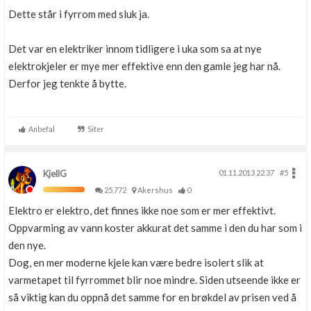
Dette står i fyrrom med sluk ja.
Det var en elektriker innom tidligere i uka som sa at nye
elektrokjeler er mye mer effektive enn den gamle jeg har nå.
Derfor jeg tenkte å bytte.
Anbefal
Siter
KjellG
01.11.2013 22.37
#5
25,772
Akershus
0
Elektro er elektro, det finnes ikke noe som er mer effektivt.
Oppvarming av vann koster akkurat det samme i den du har som i
den nye.
Dog, en mer moderne kjele kan være bedre isolert slik at
varmetapet til fyrrommet blir noe mindre. Siden utseende ikke er
så viktig kan du oppnå det samme for en brøkdel av prisen ved å