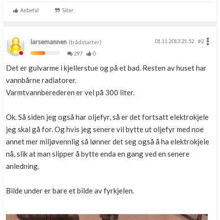
Anbefal
Siter
larsemannen
01.11.2013 21.52
#2
(trådstarter)
297
0
Det er gulvarme i kjellerstue og på et bad. Resten av huset har
vannbårne radiatorer.
Varmtvannberederen er vel på 300 liter.
Ok. Så siden jeg også har oljefyr, så er det fortsatt elektrokjele
jeg skal gå for. Og hvis jeg senere vil bytte ut oljefyr med noe
annet mer miljøvennlig så lønner det seg også å ha elektrokjele
nå, slik at man slipper å bytte enda en gang ved en senere
anledning.
Bilde under er bare et bilde av fyrkjelen.