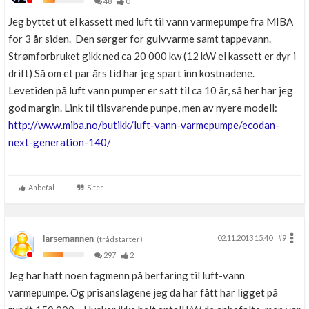
48
0
Jeg byttet ut el kassett med luft til vann varmepumpe fra MIBA
for 3 år siden. Den sørger for gulvvarme samt tappevann.
Strømforbruket gikk ned ca 20 000 kw (12 kW el kassett er dyr i
drift) Så om et par års tid har jeg spart inn kostnadene.
Levetiden på luft vann pumper er satt til ca 10 år, så her har jeg
god margin. Link til tilsvarende punpe, men av nyere modell:
http://www.miba.no/butikk/luft-vann-varmepumpe/ecodan-
next-generation-140/
Anbefal
Siter
larsemannen
02.11.2013 15.40
#9
(trådstarter)
297
2
Jeg har hatt noen fagmenn på berfaring til luft-vann
varmepumpe. Og prisanslagene jeg da har fått har ligget på