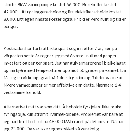
støtte. 8kW varmepumpe kostet 56.000. Borehullet kostet
42.000. Litt rørleggerarbeide og litt elektrikerarbeide kostet
8.000. Litt egeninnsats koster også. Fritid er verdifullt og tid er
penger.
Kostnaden har fortsatt ikke spart seg inn etter 7 år, men på
vårparten neste år regner jeg med å være i null med penger
investert og penger spart. Jeg har gulvarmerørene i bjelkelaget
og må kjøre med temperaturer opp mot 50 grader på vannet. Da
får jeg en virkningsgrad på 1 del strøm inn og 3 deler varme ut.
Nyere varmepumper er mer effektive enn dette. Nærmere 1:4
ved samme forhold.
Alternativet mitt var som ditt: Å beholde fyrkjelen. Ikke bruke
fyringsolje, kun strøm til varmekolbene. Problemet var bare at
jeg hadde et forbruk på 48.000 kWh i året på det meste. Nå har
jeg 23.000. Da var ikke regnestykket så vanskelig.....