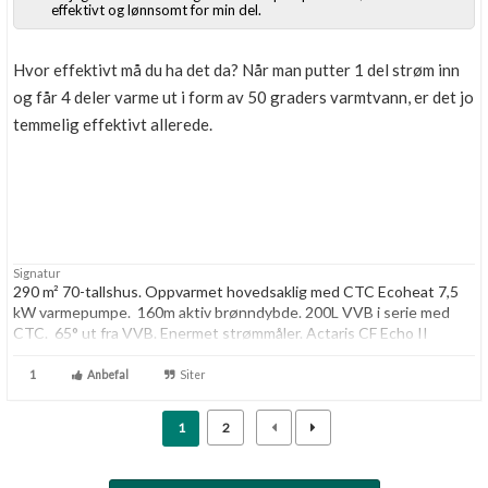
effektivt og lønnsomt for min del.
Hvor effektivt må du ha det da? Når man putter 1 del strøm inn
og får 4 deler varme ut i form av 50 graders varmtvann, er det jo
temmelig effektivt allerede.
Signatur
290 m² 70-tallshus. Oppvarmet hovedsaklig med CTC Ecoheat 7,5
kW varmepumpe. 160m aktiv brønndybde. 200L VVB i serie med
CTC. 65° ut fra VVB. Enermet strømmåler. Actaris CF Echo II
energimåler.
1
Anbefal
Siter
1
2