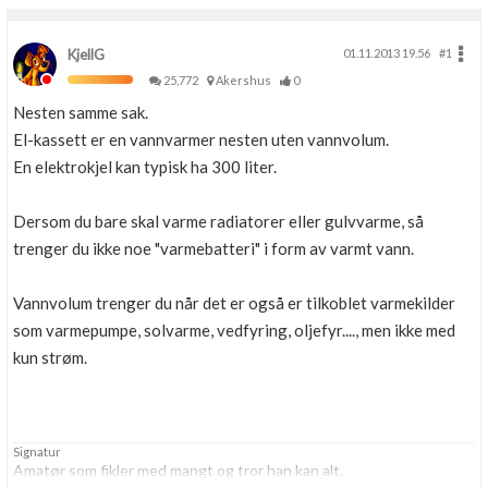
KjellG
01.11.2013 19.56
#1
25,772
Akershus
0
Nesten samme sak.
El-kassett er en vannvarmer nesten uten vannvolum.
En elektrokjel kan typisk ha 300 liter.
Dersom du bare skal varme radiatorer eller gulvvarme, så
trenger du ikke noe "varmebatteri" i form av varmt vann.
Vannvolum trenger du når det er også er tilkoblet varmekilder
som varmepumpe, solvarme, vedfyring, oljefyr...., men ikke med
kun strøm.
Signatur
Amatør som fikler med mangt og tror han kan alt.