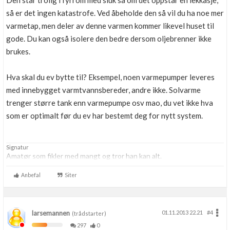
Den står trolig i fyrrom med sluk så om det oppstår en lekkasje,
så er det ingen katastrofe. Ved åbeholde den så vil du ha noe mer
varmetap, men deler av denne varmen kommer likevel huset til
gode. Du kan også isolere den bedre dersom oljebrenner ikke
brukes.
Hva skal du ev bytte til? Eksempel, noen varmepumper leveres
med innebygget varmtvannsbereder, andre ikke. Solvarme
trenger større tank enn varmepumpe osv mao, du vet ikke hva
som er optimalt før du ev har bestemt deg for nytt system.
Signatur
Amatør som fikler med mangt og tror han kan alt.
Anbefal
Siter
larsemannen
01.11.2013 22.21
#4
(trådstarter)
297
0