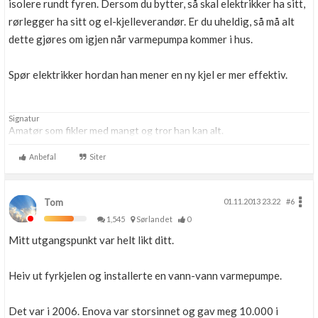
isolere rundt fyren. Dersom du bytter, så skal elektrikker ha sitt,
rørlegger ha sitt og el-kjelleverandør. Er du uheldig, så må alt
dette gjøres om igjen når varmepumpa kommer i hus.
Spør elektrikker hordan han mener en ny kjel er mer effektiv.
Signatur
Amatør som fikler med mangt og tror han kan alt.
Anbefal
Siter
Tom
01.11.2013 23.22
#6
1,545
Sørlandet
0
Mitt utgangspunkt var helt likt ditt.
Heiv ut fyrkjelen og installerte en vann-vann varmepumpe.
Det var i 2006. Enova var storsinnet og gav meg 10.000 i