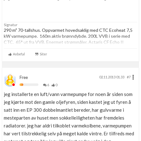
Signatur
290 m² 70-tallshus. Oppvarmet hovedsaklig med CTC Ecoheat 7,5
kW varmepumpe. 160m aktiv brønndybde. 200L VVB i serie med
CTC. 65° ut fra VVB. Enermet strømmåler. Actaris CF Echo II
energimåler.
Anbefal
Siter
Free
02.11.2013 01.33
#7
6
0
jeg installerte en luft/vann varmepumpe for noen år siden som
jeg kjørte mot den gamle oljefyren, siden kastet jeg ut fyren å
satt inn en EP 300 dobbelmantlet bereder, har gulvvarme i
mesteparten av huset men sokkelleiligheten har fremdeles
radiatorer. jeg har aldri tilkoblet varmekolbene, varmepumpen
har vert tilstrekkelig selv på meget kalde vintre. Er tilfreds med