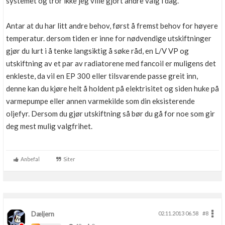
systemet og tror ikke jeg ville gjort andre valg i dag.
Antar at du har litt andre behov, først å fremst behov for høyere
temperatur. dersom tiden er inne for nødvendige utskiftninger
gjør du lurt i å tenke langsiktig å søke råd, en L/V VP og
utskiftning av et par av radiatorene med fancoil er muligens det
enkleste, da vil en EP 300 eller tilsvarende passe greit inn,
denne kan du kjøre helt å holdent på elektrisitet og siden huke på
varmepumpe eller annen varmekilde som din eksisterende
oljefyr. Dersom du gjør utskiftning så bør du gå for noe som gir
deg mest mulig valgfrihet.
Anbefal
Siter
Dæljern
02.11.2013 06.58
#8