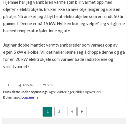
Hjemme har jeg vannbåren varme som blir varmet opp med
Boligmappa+
oljefyr / elektrokjele. Bruker ikke så mye olje lenger pga prisen
Nytt
Få mer ut av Boligmappa
på olje. Nå ønsker jeg å bytte ut elektrokjelen som er rundt 50 år
gammel. Denne er på 15 kW. Hvilken bør jeg velge? Jeg vil gjerne
ha med temperaturføler inne og ute.
Jeg har dobbelmantlet varmtvannbereder som varmes opp av
egen 5 kW el.kolbe. Vil det heller lønne seg å droppe denne og gå
for en 20 kW elektrokjele som varmer både radiatorene og
varmtvannet?
1
Anbefal
Siter
Husk dette under oppussing:
Lagre kvitteringer, bilder og avtaler i
Boligmappa.
Logg inn her
1
2