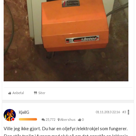
Anbefal
Siter
KjellG
01.11.2013 22.16
#3
25,772
Akershus
0
Ville jeg ikke gjort. Du har en oljefyr/elektrokjel som fungerer.